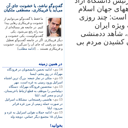
يس دانشگاه آزاد
گفت‌وگو نباشد، یا خشونت جای آن
های جهان اسلام
می‌آید یا فریبکاری، مصطفی ملکیان
ه است: چند روزی
ما فقط با گفت‌وگو می‌توانیم از
خشونت و فریبکاری رهایی پیدا
ويژه ايران
کنیم. در جامعه هر مساله‌ای از
ن، شاهد ددمنشی
سه راه رفع می‌شود، یکی
گفت‌وگوست، یکی خشونت و
ن کشيدن مردم بی
دیگر فریبکاری. اگر در جامعه گفت‌وگو تعطیل
شود دو رقیبی که جای آن را می‌گیرند، خشونت
و فریبکاری هستند ... [
ادامه مطلب
]
در همين زمينه
14 دی»
ادامه تحصن دانشجويان در فرودگاه
مهرآباد در روز پنجم، ايسنا
13 دی»
متکی در نماز جمعه: بزرگ ترين اشتباه
اسرائيل ورود زمينی به غزه است، مهر
13 دی»
متحصنين فرودگاه مهرآباد: دستگاه
ديپلماسی را موظف به قطع ارتباط باعربستان،
اردن و مصر کنيد، ايلنا
13 دی»
هاشمی رفسنجانی: مشکلات اسرائيل
در صورت حمله زمينی از مرز غزه فراتر
می‌‏رود، ايلنا
13 دی»
ادامه حملات هوایی اسراییل به غزه و
بمباران ۱۵ مجتمع دیگر حماس، دويچه وله
بخوانید!