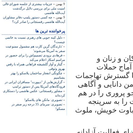
9 بهمن »
جزییات بیشتری از جلسه شورای‌عالی
امنیت ملی برای بررسی دلایل درگذشت
آیت‌الله هاشمی
9 بهمن »
چه کسی دستور پلمپ دفاتر مشاوران
آیت‌الله هاشمی رفسنجانی را صادر کرد؟
پرخواننده ترین ها
»
دلیل کینه جویی های رهبری نسبت به خاتمی
چیست؟
»
'دارندگان گرین کارت هم مشمول ممنوعیت
سفر به آمریکا می‌شوند'
»
فرهادی بزودی تصمیم‌اش را برای حضور در
ان و زنان و
مراسم اسکار اعلام می‌کند
»
گیتار و آواز گلشیفته فراهانی همراه با رقص
آماج حملات
بهروز وثوقی
»
چگونگی انفجار ساختمان پلاسکو را بهتر
 با گسترش تهاجمات
بشناسیم
 دانايی و آگاهی
»
گزارش‌هایی از "دیپورت" مسافران ایرانی در
فرودگاه‌های آمریکا پس از دستور ترامپ
 پروری را در هم
»
مشاور رفسنجانی: عکس هاشمی را دستکاری
کرده‌اند
را به سرپنجه
»
تصویری: مانکن های پلاسکو!
»
تصویری: سرمای 35 درجه زیر صفر در
باوت خويش، ملوث
مسکو!
ی فعاليت آزادانه