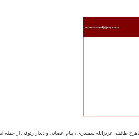
advertisement@gooya.com
رخ طائف، عزيزالله سمندری ، پيام اغصانی و ديدار رئوفی از جمله اي