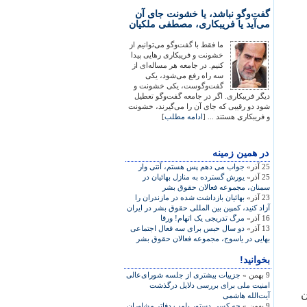
گفت‌وگو نباشد، یا خشونت جای آن
می‌آید یا فریبکاری، مصطفی ملکیان
ما فقط با گفت‌وگو می‌توانیم از
خشونت و فریبکاری رهایی پیدا
کنیم. در جامعه هر مساله‌ای از
سه راه رفع می‌شود، یکی
گفت‌وگوست، یکی خشونت و
دیگر فریبکاری. اگر در جامعه گفت‌وگو تعطیل
شود دو رقیبی که جای آن را می‌گیرند، خشونت
و فریبکاری هستند ... [
ادامه مطلب
]
در همين زمينه
25 آذر»
جواب می دهم پس هستم، آنتی وار
25 آذر»
يورش گسترده به منازل بهائيان در
سمنان، مجموعه فعالان حقوق بشر
23 آذر»
بهائيان بازداشت شده در مازندران را
آزاد کنيد، کمپين بين المللی حقوق بشر در ايران
16 آذر»
مرگ تدريجی يک اتهام! ورقا
13 آذر»
دو سال حبس برای سه فعال اجتماعی
بهايی در ياسوج، مجموعه فعالان حقوق بشر
بخوانید!
9 بهمن »
جزییات بیشتری از جلسه شورای‌عالی
امنیت ملی برای بررسی دلایل درگذشت
ن
آیت‌الله هاشمی
9 بهمن »
چه کسی دستور پلمپ دفاتر مشاوران