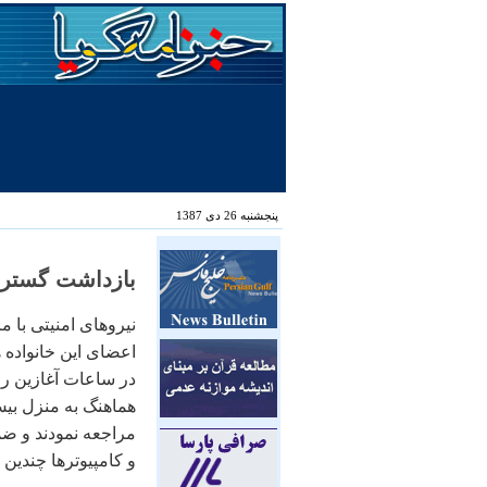
پنجشنبه 26 دی 1387
بازداشت گسترده
نيروهای امنيتی با مر
اعضای اين خانواده ه
در ساعات آغازين رو
هماهنگ به منزل بيش 
مراجعه نمودند و ض
و کامپيوترها چندين 