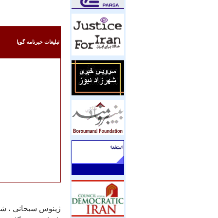
تبليغات خبرنامه گويا
ژينوس سبحانی ، شاه