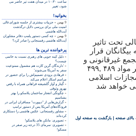
ساعت ۱۰:۳۰ در ميدان هفت تير حاضر می
شود، تغيير
بخوانید!
9 بهمن »
جزییات بیشتری از جلسه شورای‌عالی
امنیت ملی برای بررسی دلایل درگذشت
آیت‌الله هاشمی
9 بهمن »
چه کسی دستور پلمپ دفاتر مشاوران
لی تحت تاثير
آیت‌الله هاشمی رفسنجانی را صادر کرد؟
 بيگانگان قرار
پرخواننده ترین ها
»
دلیل کینه جویی های رهبری نسبت به خاتمی
جمع غيرقانونی و
چیست؟
»
'دارندگان گرین کارت هم مشمول ممنوعیت
ارتباط با رسانه های خارج از کشور برابر مواد ۴۸۹ ,۴۹۹
سفر به آمریکا می‌شوند'
»
فرهادی بزودی تصمیم‌اش را برای حضور در
۶۰ , ۶۱۰, ۶۹۸ قانون مجازات اسلامی
مراسم اسکار اعلام می‌کند
نی خواهد شد
»
گیتار و آواز گلشیفته فراهانی همراه با رقص
بهروز وثوقی
»
چگونگی انفجار ساختمان پلاسکو را بهتر
بشناسیم
»
گزارش‌هایی از "دیپورت" مسافران ایرانی در
فرودگاه‌های آمریکا پس از دستور ترامپ
»
مشاور رفسنجانی: عکس هاشمی را دستکاری
کرده‌اند
بالای صفحه
|
بازگشت به صفحه اول
»
تصویری: مانکن های پلاسکو!
»
تصویری: سرمای 35 درجه زیر صفر در
مسکو!