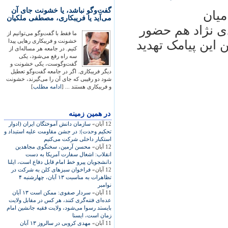
گفت‌وگو نباشد، یا خشونت جای آن
ميان
می‌آید یا فریبکاری، مصطفی ملکیان
دی نژاد هم حضور
ما فقط با گفت‌وگو می‌توانیم از
خشونت و فریبکاری رهایی پیدا
 اين پيامک تهديد
کنیم. در جامعه هر مساله‌ای از
سه راه رفع می‌شود، یکی
گفت‌وگوست، یکی خشونت و
دیگر فریبکاری. اگر در جامعه گفت‌وگو تعطیل
شود دو رقیبی که جای آن را می‌گیرند، خشونت
و فریبکاری هستند ... [
ادامه مطلب
]
در همين زمينه
12 آبان»
سازمان دانش آموختگان ايران (ادوار
تحکيم وحدت): در جشن مقاومت عليه استبداد و
استکبار داخلی شرکت می‌کنيم
12 آبان»
محسن آرمين، سخنگوی مجاهدين
انقلاب: اشغال سفارت آمريکا به دست
دانشجويان پيرو خط امام قابل دفاع است، ايلنا
12 آبان»
فراخوان سبزهای کلن به شرکت در
تظاهرات به مناسبت ۱۳ آبان، چهارشنبه ۴
نوامبر
11 آبان»
سردار صفوی: ممکن است ۱۳ آبان
عده‌ای فتنه‌گری کنند، هر کس در مقابل ولايت
بايستد رسوا می‌شود، ولايت فقيه جانشين امام
زمان است، ايسنا
11 آبان»
مهدی کروبی در سالروز ۱۳ آبان