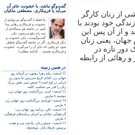
گفت‌وگو نباشد، یا خشونت جای آن
می‌آید یا فریبکاری، مصطفی ملکیان
راض بخشی از زنان کارگر
ما فقط با گفت‌وگو می‌توانیم از
ندگی خود بودند با
خشونت و فریبکاری رهایی پیدا
کنیم. در جامعه هر مساله‌ای از
و از آن پس اين
سه راه رفع می‌شود، یکی
گفت‌وگوست، یکی خشونت و
جهان، يعنی زنان
دیگر فریبکاری. اگر در جامعه گفت‌وگو تعطیل
دور تازه در
شود دو رقیبی که جای آن را می‌گیرند، خشونت
و فریبکاری هستند ... [
ادامه مطلب
]
و رهائی از رابطه
در همين زمينه
15 اسفند»
پيام زهرا رهنورد در آستانه روز
جهانی زن: کجای تاريخ سرزمين ما بدون زن
ايرانی در اوج است؟ جنبش سبز نقش بزرگ
زنان را قدر می شناسد، کلمه
15 اسفند»
لندن: بزرگداشت روز جهانی زن،
دوشنبه ۸ مارس
14 اسفند»
اورلندو: بزرگداشت روز جهانی زن،
۷ مارس
14 اسفند»
کلن: برنامه روز جهانی زن؛
گردهم‌آيی خيابانی و اجرای برنامه‌های فرهنگی،
۶ مارس
13 اسفند»
جنبش زنان، يک‌صد مرد و هفت
پرسش، فرهاد پايار، دويچه‌وله