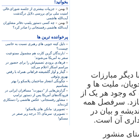
بخوانید!
9 بهمن »
جزییات بیشتری از جلسه شورای‌عالی
امنیت ملی برای بررسی دلایل درگذشت
آیت‌الله هاشمی
9 بهمن »
چه کسی دستور پلمپ دفاتر مشاوران
آیت‌الله هاشمی رفسنجانی را صادر کرد؟
پرخواننده ترین ها
»
دلیل کینه جویی های رهبری نسبت به خاتمی
چیست؟
»
'دارندگان گرین کارت هم مشمول ممنوعیت
سفر به آمریکا می‌شوند'
»
فرهادی بزودی تصمیم‌اش را برای حضور در
مراسم اسکار اعلام می‌کند
»
گیتار و آواز گلشیفته فراهانی همراه با رقص
ا ديگر مبارزات
بهروز وثوقی
»
چگونگی انفجار ساختمان پلاسکو را بهتر
ويان، مليت ها و
بشناسیم
»
گزارش‌هایی از "دیپورت" مسافران ایرانی در
که وجود هر يک از
فرودگاه‌های آمریکا پس از دستور ترامپ
سازد. سرفصل همه
»
مشاور رفسنجانی: عکس هاشمی را دستکاری
کرده‌اند
ديشه و بيان در
»
تصویری: مانکن های پلاسکو!
»
تصویری: سرمای 35 درجه زیر صفر در
داری آن است.
مسکو!
ستای منشور