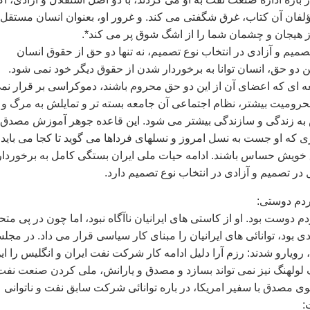
فان آن کتاب، غرق شگفتی می کند. و غرور او، بعنوان انسان مستقل 
 از هيجان و چشمان شما را از اشگ شوق پر می کند*.
صميم و آزادی در انتخاب نوع تصميم، نه تنها دو حق از حقوق انسان
ن دو حق، انسان توانا به برخوردار شدن از حقوق ديگر خود نمی شود.
 ای که اعضای آن از اين دو حق محروم باشند، دموکراسی بر قرار نم
محروميت بيشتر، نظام اجتماعی آن جامعه بسته تر و تمايلش به مرگ و
ش به زندگی و سازندگی بيشتر می شود. اين قاعده جوهر آموزش مصدق
ی که او جست به نسل امروز و نسلهای فرداها می گويد تا کجا می بايد
 خويش حساس باشند. ادامه حيات ملی ايران بستگی کامل به برخوردا
ل در تصميم و آزادی در انتخاب نوع تصميم دارد.
 دوست بود. او از کاستی های ايرانيان ناآگاه نبود، اما چون در پی مت
ی بود، توانائی های ايرانيان را مبنای کار سياسی قرار می داد. در مجل
 رويارو شدند: رزم آرا دليل ادامه کار شرکت نفت ايران و انگليس را اي
 لولهنگ نيز نمی تواند بسازد و مصدق و يارانش، ملی کردن صنعت نفت
وی مصدق با سفير امريکا، در باره توانائی شرکت سابق نفت و ناتوانی
: