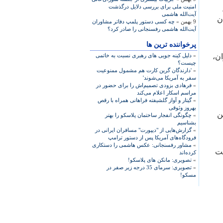
امنیت ملی برای بررسی دلایل درگذشت
آیت‌الله هاشمی
ن
9 بهمن »
چه کسی دستور پلمپ دفاتر مشاوران
آیت‌الله هاشمی رفسنجانی را صادر کرد؟
پرخواننده ترین ها
ن،
»
دلیل کینه جویی های رهبری نسبت به خاتمی
چیست؟
»
'دارندگان گرین کارت هم مشمول ممنوعیت
سفر به آمریکا می‌شوند'
»
فرهادی بزودی تصمیم‌اش را برای حضور در
مراسم اسکار اعلام می‌کند
»
گیتار و آواز گلشیفته فراهانی همراه با رقص
بهروز وثوقی
ن
»
چگونگی انفجار ساختمان پلاسکو را بهتر
بشناسیم
»
گزارش‌هایی از "دیپورت" مسافران ایرانی در
فرودگاه‌های آمریکا پس از دستور ترامپ
»
مشاور رفسنجانی: عکس هاشمی را دستکاری
لت
کرده‌اند
»
تصویری: مانکن های پلاسکو!
»
تصویری: سرمای 35 درجه زیر صفر در
مسکو!