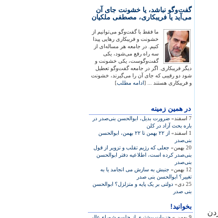
گفت‌وگو نباشد، یا خشونت جای آن
می‌آید یا فریبکاری، مصطفی ملکیان
ما فقط با گفت‌وگو می‌توانیم از
خشونت و فریبکاری رهایی پیدا
کنیم. در جامعه هر مساله‌ای از
سه راه رفع می‌شود، یکی
گفت‌وگوست، یکی خشونت و
دیگر فریبکاری. اگر در جامعه گفت‌وگو تعطیل
شود دو رقیبی که جای آن را می‌گیرند، خشونت
و فریبکاری هستند ... [
ادامه مطلب
]
در همين زمينه
7 اسفند»
ضرورت بديل، ابوالحسن بنی‌صدر در
باره بحث آزاد در کلن
1 اسفند»
از ۲۲ بهمن تا ۲۲ بهمن، ابوالحسن
بنی‌صدر
20 بهمن»
جعلی که رژيم تقلب و تزوير از قول
بنی‌صدر کرده است، اطلاعيه دفتر ابوالحسن
بنی‌صدر
12 بهمن»
جنبش به سازش می انجامد يا به
تغيير؟ ابوالحسن بنی صدر
25 دی»
دولتی بر يک پايه و متزلزل؟ ابوالحسن
بنی صدر
بخوانید!
ردن
9 بهمن »
جزییات بیشتری از جلسه شورای‌عالی