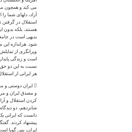
می کند و همچون مؤل
آزاد، دلهای شما را
استقلال در گرفتن ت
هستند، بلکه بدون اي
بديهی است در جامعه
شود. هراندازه اين 
ويرانگری از تمايل
است و زندگی پايدار
نسبت به اين دو حق
هر ايرانی از استقلا
 ايران دوستی و مردم دوستی:
و مصدق ايران و مردم
کردن استقلال و آزاد
شانزدهم، دو ديدگاه،
دانست که ايرانی يک
پيشنهاد کردند. گفتگ
ايران، بس گويا است