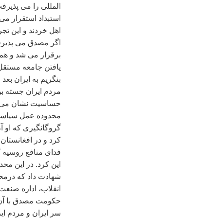
استبداد استقرار می
اهل خردند و اين تجر
اگر مصدق می پذيرف
برقرار می شد و هم 
يافتن جامعه مستقل
مردم ايران جسته بود
حساسيت نشان می دا
محدوده عمل سياسی ر
گروگانگيری که او آ
کرد و در افغانستان 
فدای منافع روسيه گ
اين کرد. در اين محد
شهادت داد که درمحد
انقلاب، اداره صنعت 
حکومت مصدق با آن ر
سر ايران و مردم اي