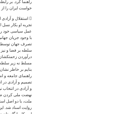
راهنما کرد. بر راب
خواست ايران را از 
 استقلال و آزادی از يکديگر جدا کردنی نيستند و هر انسان و هر ملتی به اين دو، رشد ميکند:
تجربه او بکار نسل 
عمل سياسی خود را ت
با وجود جريان جهان
تصرف جهان توسط ما
سلطه بر فضا و نيز 
درآوردن زحمتکشان 
مسلط نه زير سلطه، 
بنايم بر خاطر نشان
راهنمای جامعه و ان
تصميم و آزادی در ا
و آزادی در انتخاب ن
نهضت ملی کردن صنعت
ملت، با دو اصل است
روايت اسناد شد. ا
امريکا و انگلستان د