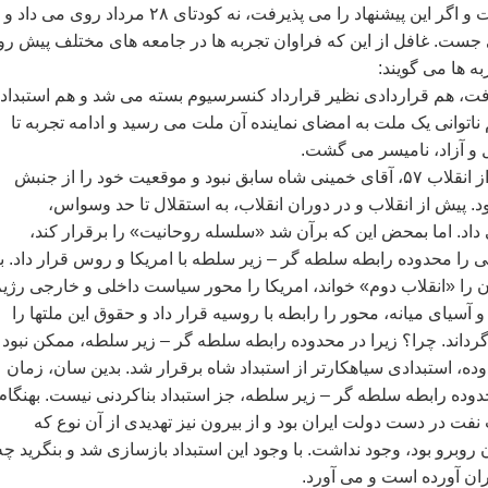
المللی را می پذيرفت و اگر اين پيشنهاد را می پذيرفت، نه کودتای ۲۸ مرداد روی می د
 جست. غافل از اين که فراوان تجربه ها در جامعه های مختلف پيش ر
به ها می گويند:
ت، هم قراردادی نظير قرارداد کنسرسيوم بسته می شد و هم استبداد
ناتوانی يک ملت به امضای نماينده آن ملت می رسيد و ادامه تجربه تا
 و آزاد، ناميسر می گشت.
بنگريم به ايران بعد از انقلاب ۵۷، آقای خمينی شاه سابق نبود و موقعيت خود را از جنبش
. پيش از انقلاب و در دوران انقلاب، به استقلال تا حد وسواس،
د. اما بمحض اين که برآن شد «سلسله روحانيت» را برقرار کند،
ا محدوده رابطه سلطه گر – زير سلطه با امريکا و روس قرار داد. با
ن را «انقلاب دوم» خواند، امريکا را محور سياست داخلی و خارجی رژي
و آسيای ميانه، محور را رابطه با روسيه قرار داد و حقوق اين ملتها را
رداند. چرا؟ زيرا در محدوده رابطه سلطه گر – زير سلطه، ممکن نبود 
وده، استبدادی سياهکارتر از استبداد شاه برقرار شد. بدين سان، زمان
وده رابطه سلطه گر – زير سلطه، جز استبداد بناکردنی نيست. بهنگام
نفت در دست دولت ايران بود و از بيرون نيز تهديدی از آن نوع که
وبرو بود، وجود نداشت. با وجود اين استبداد بازسازی شد و بنگريد چه
ران آورده است و می آورد.