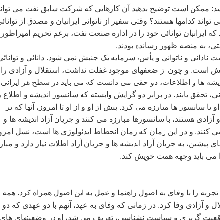
د: ممکن است توضيح بدهيد آن کارهايی که شرکت سابق نفت می تواند
اند کدامها هستند؟ وقتی سفير از ناتوانی ايرانيان و مصدق از توانائ
که ايرانيان توانائی خود را در اداره صنعت نفت، برغم تحريم امپراطور
ی، به منصه ظهور رسانده بودند.
نادانی و ناتوانی و یأس، سرمايه يک جنبش نمی شود. دانائی و توانائی
ش است. و چون از ضعفهای موجود غفلت نداشت، استقلال و آزادی را، 
ديشه ها و اطلاعات، دو حقی می دانست که می بايد در سطح هر ايرانی 
، تحقق يابند. در برابر دو گرايش وابسته که سانسور انديشه و اطلاع ر
با سانسور ها مبارزه می کرد. پيش از او و از او تا امروز، آنها که بر
آزادی هستند، با سانسورها مبارزه می کنند و جريان آزاد انديشه ها و
 کنند. و در اين زمان که زمان انحطاط ايدئولوژی ها است، نسل امرو
ی پيشين، به جريان آزاد انديشه ها و جريان آزاد اطلات نياز دارد و مبار
را می بايد وجهه همت خويش کند.
جربه را با وفای به اصول راهنما و عمل به اين اصول همراه کرد. همه
 و آزادی وفا کرد. در زمانی که وفای به عهد، آنهم با دو عهدی که دو
واقعيت گريزی و سياست نشناسی، تعريف می شد، او در وضعيتهای های