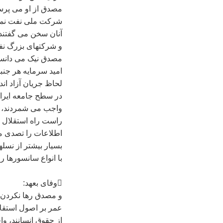
مصدق از او می پرس
شرکت ملی نفت نمی تو
آنان سخن می گفتند 
و شرکتهای بزرگ نفت
مصدق نيک می دانست 
اميد سرمايه هر جنب
لحاظ جريان آزاد ان
در سطح جامعه ايرانی
واجب می شمردند، او 
راست راه استقلال و 
اطلاعات را تصدی می
بسيار بيشتر از نسلها
با انواع سانسورها 
وفای بعهد:
و مصدق رها نکردن ت
عمر بر اصول استقلال
از حقوق انسانند، 