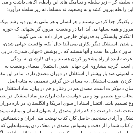
طه سلطه گر – زير سلطه و ديناميک های اين رابطه، آگاهی داشت و می
اين رابطه بيرون کشد و به وضعيت نه مسلط، نه زير سلطه درآورد:
امروز و همه نسلها می آيد. اما در وضعيت امروز، گرايشهائی که حوزه
نگنای وابستگی به قدرتهای خارجی قرار داده اند، می گويند:
ی شدن، استقلال ديگر بکاری نمی آيد! حال آنکه، واقعيت جهانی شدن،
وراء ملی ها است و آنها هستند که در پوشش «جهانی شدن»، در پی
عرصه آينده از راه پيشخور کردن هستند و بنای کارشان به بردگی
است. گرچه پيشاروی اين جهانی شدن، استقلال بمعنای وضعيت نه
اهميتی صد بار بيشتر از استقلال در دوران مصدق دارد، اما در اين مقا
 کردن اهميت استقلال، به معنای حق گرفتن تصميم، به مثابه اصل
سان دموکرات است. مصدق هم در رفتار و هم در بيان، نماد استقلال در
نتخاب نوع تصميم بود و می خواست ملت ايران نيز نماد استقلال در تصم
وع تصميم باشد. انتشار اسناد از سوی امريکا و انگلستان، در باره دوران
 نفت، فرصت داد که رفتار مصدق را، بعنوان انسان و بمثابه نمايند
قلال و آزادی بسنجيم. حاصل کار، کتاب نهضت ملی ايران و دشمنانش ب
ين کتاب شما را از دقت و وسواس مصدق در محک زدن پيشنهادهايی که
ر باره اداره صنعت نفت به او می کردند، با دو اصل استقلال و آزادی، آگ