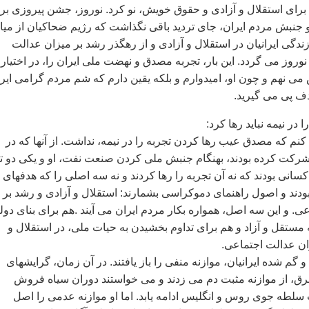
برای استقلال و آزادی و حقوق خويش، نو کرد. نوروز، جشن پيروزی بر
جنبش مردم ايران، جای ترديد باقی نگذاشت که رﮊيم ضحاکيان از ميا
دگی ايرانيان در استقلال و آزادی و از رهگذر رشد بر ميزان عدالت
نوروز می گردد. اين بار، تجربه مصدق و نهضت ملی ايران را، در اختيار
ی نهم و چون او، اميدوارم و بلکه يقين دارم که شم مردم گرامی ايرا
ف پی می گيريد.
کنم که مصدق عيب رها کردن تجربه را در نيمه، نداشت. از آنها که در
کت کرده بودند، بهنگام جنبش ملی کردن صنعت نفت، او و يکی دو ت
 کسانی بودند که نه آن تجربه را رها کردند و نه سه اصلی را که هدفهای
ند و اصول راهنمای دموکراسی بشمارند: استقلال و آزادی و رشد بر
ی. و اين سه اصل، همواره بکار مردم ايران می آيند .هم برای بنای دو
مستقل و آزاد و هم برای تداوم بخشيدن به حيات ملی، در استقلال و
ان عدالت اجتماعی.
و گم شده ايرانيان، موازنه منفی را باز يافتند. در آن زمان، گرايشهای
رق، از موازنه مثبت دم می زدند و می خواستند دوران سياه فروش
ت سلطه جوی روس و انگليس ادامه يابد. اما او موازنه عدمی را اصل