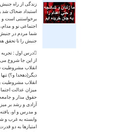
زندگی از راه جنبش 
استبداد ضحاک شد و 
برخواستنی است و زن
اجتماعی نو و مدام، 
شما مردم در جنبش م
جنبش را تا تحقق هد
درس اول : تجربه را در نيمه نبايد رها کرد:
از اين جا شروع می 
انقلاب مشروطيت شر
ديگر(دهخدا و؟) تنها
انقلاب مشروطيت بود
ميزان عدالت اجتماع
حقوق مدار و جامعه 
آزادی و رشد بر ميز
و مدرس و او، يافته 
وابسته به غرب و ش
امتيازها به دو قدر