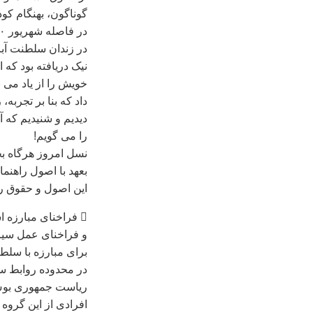
گوناگون، بهنگام کود
در زندان سلطنت آباد 
نيک دريافته بود که
داد که بنا بر تجربه
ديديم و شنيديم که 
را می گويم!
نسل امروز هرگاه بخ
بعهد با اصول راهنم
اين اصول و حقوق را 
 فراخنای مبارزه استقلال از استبداد و قدرت خارجی است:
و فراخنای عمل سياس
برای مبارزه با سلطه
در محدوده روابط سل
رياست جمهوری بوش ک
افرادی از اين گروه ب