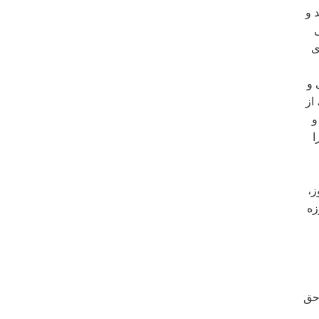
 و
ی
ی
 و
از
و
ا
ز،
زه
 حق