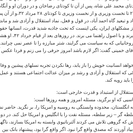
تای محمد علی شاه، پس از آن تا کودتای رضاخان و در دوران او و آنگاه
در فاصله شهريور ۲۰ تا نخست وزيری و از نخست وزيری تا کودتای ۲۸ مرداد
و تبعيد گاه احمد آباد، در قول و فعل، نماد استقلال و آزادی شد و ماند.
 از مشکلهای ايران، يکی اينست که تحت جاذبه شديد قدرت، انسانها حقو
خويش را از ياد می برند و با اصول راهنما می برند. در روزهای بعد 
، روحانيانی که به سياست می گرايند، شتر مبارزه را تا عصر نمی چرانند. 
آقای خمينی گفت: اگر لازم باشد امروز حرفی را می زنم و فردا عکس 
واهد انسانيت خويش را باز يابد، رها نکردن تجربه نسلهای پيشين و وفا
ائی که استقلال و آزادی و رشد بر ميزان عدالت اجتماعی هستند و عمل 
بايد رويه کند.
يی که او برگزيد، مسئله امروز و همه روزها است:
 انگلستان، محدوده وابستگی به روسيه و امريکا را، بر نگزيد. حاضر ن
طه گر – زير سلطه، مسئله نفت را با انگليس و امريکا حل کند. در دو
ه گروهی تلاش می کردند آلترناتيوی وابسته به امريکا بسازند، ناگه
ياد آوردند که مصدق واقع گرا نبود. اگر واقع گرا بود، پيشنهاد بانک بين