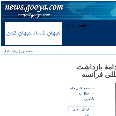
صفحه اول
|
درباره ما
|
گویا
امۀ بازداشت
مللی فرانسه
»
نسخه قابل چاپ
»
ارسال به
بالاترین
»
ارسال به فیس
»
بوک