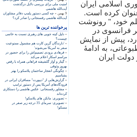
وری اسلامی ايران
امنیت ملی برای بررسی دلایل درگذشت
آیت‌الله هاشمی
عنوان کرده است.
9 بهمن »
چه کسی دستور پلمپ دفاتر مشاوران
آیت‌الله هاشمی رفسنجانی را صادر کرد؟
لم خود، " رونوشت
پرخواننده ترین ها
گر فرانسوی در
»
دلیل کینه جویی های رهبری نسبت به خاتمی
د، پيش از نمايش
چیست؟
»
'دارندگان گرین کارت هم مشمول ممنوعیت
وعاتی، به ادامۀ
سفر به آمریکا می‌شوند'
»
فرهادی بزودی تصمیم‌اش را برای حضور در
دولت ايران
مراسم اسکار اعلام می‌کند
»
گیتار و آواز گلشیفته فراهانی همراه با رقص
بهروز وثوقی
»
چگونگی انفجار ساختمان پلاسکو را بهتر
بشناسیم
»
گزارش‌هایی از "دیپورت" مسافران ایرانی در
فرودگاه‌های آمریکا پس از دستور ترامپ
»
مشاور رفسنجانی: عکس هاشمی را دستکاری
کرده‌اند
»
تصویری: مانکن های پلاسکو!
»
تصویری: سرمای 35 درجه زیر صفر در
مسکو!