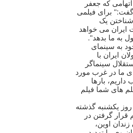
اتهامی که جعفر
گفت:" برای فيلمی
شناختن يک
 ايران می خواهد
 به ما بدهد".‏
د به سينمای
ن ايران با
ستقلال سينماگر
ای ما در غرب مورد
 داريم، بارها
لم های شما فيلم
 روز يکشنبه گذشته
 قرار گرفتن در
زندان اوين،
 وی را تهديد