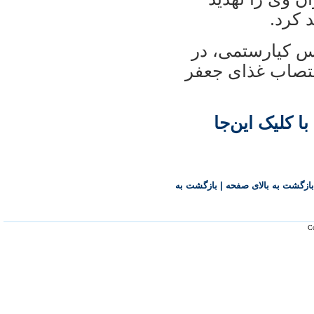
 کرد.‏
س کيارستمی، در
تصاب غذای جعفر
ا کليک اين‌جا
بازگشت به بالای صفحه
|
بازگشت به
Co