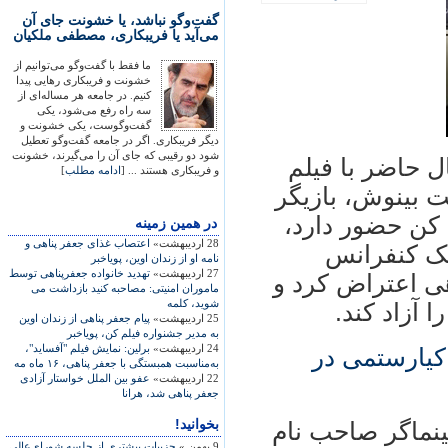
گفت‌وگو نباشد، یا خشونت جای آن
می‌آید یا فریبکاری، مصطفی ملکیان
ما فقط با گفت‌وگو می‌توانیم از
خشونت و فریبکاری رهایی پیدا
کنیم. در جامعه هر مساله‌ای از
سه راه رفع می‌شود، یکی
گفت‌وگوست، یکی خشونت و
دیگر فریبکاری. اگر در جامعه گفت‌وگو تعطیل
شود دو رقیبی که جای آن را می‌گیرند، خشونت
 حاضر با فيلم
و فریبکاری هستند ... [
ادامه مطلب
]
ت بينوش، بازيگر
کن حضور دارد،
در همين زمينه
28 اردیبهشت»
اعتصاب غذای جعفر پناهی و
يک کنفرانس
نامه او از زندان اوين، پوياخبر
27 اردیبهشت»
تهديد خانواده جعفرپناهی توسط
هی اعتراض کرد و
ماموران امنيتی: مصاحبه کنيد بازداشت می
شويد، کلمه
آزاد کند.‏
25 اردیبهشت»
پيام جعفر پناهی از زندان اوين
به مدير جشنواره فيلم کن، پوياخبر
24 اردیبهشت»
برلين: نمايش فيلم "آفسايد"،
کيارستمی در
به‌مناسبت همبستگی با جعفر پناهی، ۱۶ ماه مه
22 اردیبهشت»
عفو بین الملل خواستار آزادی
جعفر پناهی شد، هرانا
بخوانید!
ينماگر صاحب نام
9 بهمن »
جزییات بیشتری از جلسه شورای‌عالی