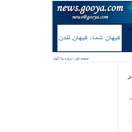
صفحه اول
|
درباره ما
|
گویا
ر
پ