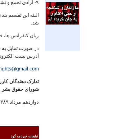
۹- آزادی تجمع و تشکل
البته اين تقسيم بن
شد.
زبان کنفرانس ها، ف
در صورت تمايل به 
آدرس پست الکتروني
ights@gmail.com
تدارک دهندگان کار
شورای حقوق بشر
دوازدهم مرداد ۱۳۸۹
تبليغات خبرنامه گويا