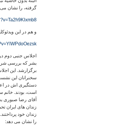
البته بدون حاشيه ن
گرفته، را نشان می 
ch?v=Ta2h9Klxmb8
و هم در اين ويدئوک
ch?v=YlWPdoOezsk
اجلاس جنبی دوم در
بشر که بررسی شراي
برگزارشد. اين اجل
سخنرانان اين نشست،
است، بودند. خانم س
آقای رضا صبوری به 
زندان های ایران تح
زندان خود پرداختند.
را نشان می دهد: