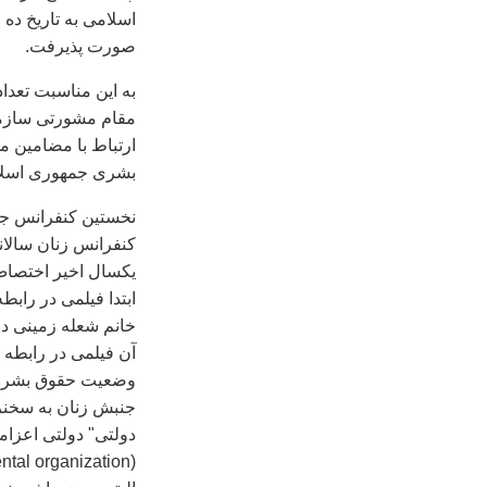
صورت پذيرفت.
به این مناسبت تعدا
مقام مشورتی سازم
ارتباط با مضامين 
بشری جمهوری اسلام
کنفرانس زنان سالا
یکسال اخير اختصاص
ابتدا فیلمی در راب
خانم شعله زمينی در
آن فیلمی در رابطه 
وضعیت حقوق بشر زن
جنبش زنان به سخنر
دولتی" دولتی اعزا
(GONGO Government-operated Non-governmental organization)