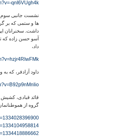
ch?v=-qnI6VUgh4k
نشست جانبی سوم که 
ها و ستمی که بر گ
داشت. سخنرانان اين
آسو حسن زاده که تص
داد،
ch?v=hzjr4RIwFMk
داود آزادفر، که به
ch?v=B92p9nMnIio
قائد قبادی، کشيش 
گروه از هموطنانمان 
?v=1334028396900
?v=1334104958814
?v=1334418886662