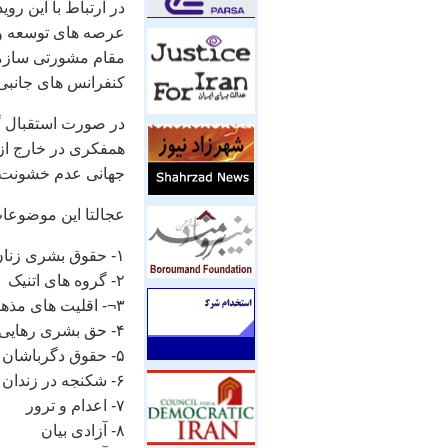
در ارتباط با اين رو
عرصه های توسعه و 
مقام مشورتی سازم
کنفرانس های جانبی 
در صورت استقبال گ
همفکری در خارج از 
جهانی عدم خشونت،
عجالتا اين موضوعا
۱- حقوق بشری زنان
۲- گروه های اتنيک
۳¬- اقليت های مذهبی
۴- حق بشری رهايی از فقر
۵- حقوق دگرباشان جنسی
۶- شکنجه در زندان های ايران
۷- اعدام و ترور
۸- آزادی بيان