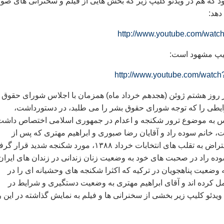
بود که هم در ویدئو کليپ زير که بخش هایی از فیلم و سخنرانی های ص
دهد:
http://www.youtube.com/wat
ليپ مشهود است:
http://www.youtube.com/wat
 روز هشتم ژوئن (هجدهم خرداد ماه) همزمان با اجلاس شورای حقوق
طی را که توجه شورای حقوق بشر را می طلبد، در دستورداشت،
اس به موضوع ترور شکنجه و اعدام در جمهوری اسلامی اختصاص داشت
 خانم سوده راد و آقايان رضا صبوری و ابراهیم مهتری که پس از
دستگيری اش در اعتراض به تقلب های انتخابات خرداد ۱۳۸۸، مورد شکنجه شديد قرار 
وده راد در صحبت های خود به وضعیت زنان زندانی در زندان های ایران
وضعیت پناهجویان در ترکیه که اکثرا شکنجه های وحشیانه ای را در
مل کرده اند و آقای ابراهیم مهتری به وضعیت دستگیری و شرایط در
 ويدئو کليپ زير بخشی از سخنرانی ها و فیلم به نمايش گذاشته در اين 