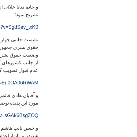
و خانم دیانا علائی 
تشریح نمود:
ch?v=SgdSev_txK0
نشست جانبی چهارم، 
حقوق بشری جمهوری 
وضعيت حقوق بشر در
از جانب کشورهای گو
عدم قبول تصويب کنو
h?v=Eg0OA06RWAM
و آقايان هادی قائمی
مورد این پديده توضيح
h?v=sGAk6BsgZOQ
و حسن نايب هاشم آ
شدیدترین آنها، اعد