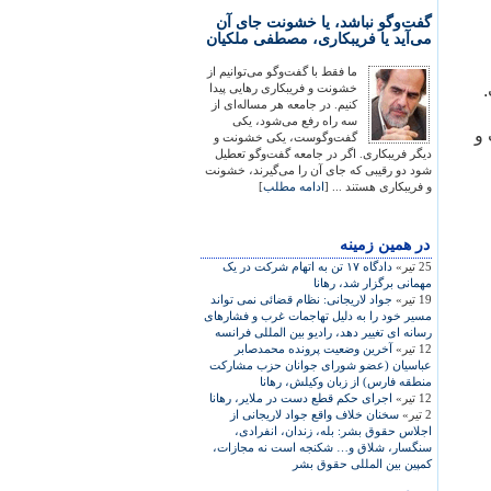
گفت‌وگو نباشد، یا خشونت جای آن
می‌آید یا فریبکاری، مصطفی ملکیان
ما فقط با گفت‌وگو می‌توانیم از
خشونت و فریبکاری رهایی پیدا
کنیم. در جامعه هر مساله‌ای از
سه راه رفع می‌شود، یکی
و
گفت‌وگوست، یکی خشونت و
دیگر فریبکاری. اگر در جامعه گفت‌وگو تعطیل
شود دو رقیبی که جای آن را می‌گیرند، خشونت
و فریبکاری هستند ... [
ادامه مطلب
]
در همين زمينه
25 تیر»
دادگاه ۱۷ تن به اتهام شرکت در يک
مهمانی برگزار شد، رهانا
19 تیر»
جواد لاريجانی: نظام قضائی نمی تواند
مسير خود را به دليل تهاجمات غرب و فشارهای
رسانه ای تغيير دهد، راديو بين المللی فرانسه
12 تیر»
آخرین وضعیت پرونده محمدصابر
عباسیان (عضو شورای جوانان حزب مشارکت
منطقه فارس) از زبان وکیلش، رهانا
12 تیر»
اجرای حکم قطع دست در ملایر، رهانا
2 تیر»
سخنان خلاف واقع جواد لاريجانی از
اجلاس حقوق بشر: بله، زندان، انفرادی،
سنگسار، شلاق و… شکنجه است نه مجازات،
کمپين بين المللی حقوق بشر