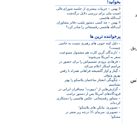
بخوانید!
9 بهمن »
جزییات بیشتری از جلسه شورای‌عالی
امنیت ملی برای بررسی دلایل درگذشت
آیت‌الله هاشمی
9 بهمن »
چه کسی دستور پلمپ دفاتر مشاوران
آیت‌الله هاشمی رفسنجانی را صادر کرد؟
پرخواننده ترین ها
»
دلیل کینه جویی های رهبری نسبت به خاتمی
يق
چیست؟
»
'دارندگان گرین کارت هم مشمول ممنوعیت
سفر به آمریکا می‌شوند'
»
فرهادی بزودی تصمیم‌اش را برای حضور در
مراسم اسکار اعلام می‌کند
»
گیتار و آواز گلشیفته فراهانی همراه با رقص
بهروز وثوقی
اس
»
چگونگی انفجار ساختمان پلاسکو را بهتر
بشناسیم
»
گزارش‌هایی از "دیپورت" مسافران ایرانی در
فرودگاه‌های آمریکا پس از دستور ترامپ
»
مشاور رفسنجانی: عکس هاشمی را دستکاری
کرده‌اند
»
تصویری: مانکن های پلاسکو!
»
تصویری: سرمای 35 درجه زیر صفر در
مسکو!