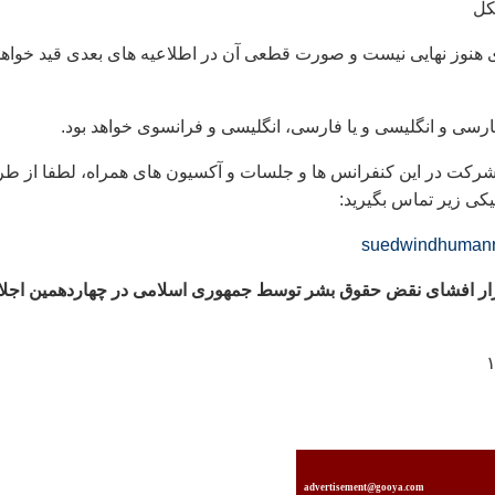
دی هنوز نهايی نيست و صورت قطعی آن در اطلاعيه های بعدی قيد خواهد
ارسی و انگليسی و يا فارسی، انگليسی و فرانسوی خواهد بود.
شرکت در اين کنفرانس ها و جلسات و آکسيون های همراه، لطفا از طر
کی زير تماس بگيريد:
suedwindhumanr
زار افشای نقض حقوق بشر توسط جمهوری اسلامی در چهاردهمين اجل
advertisement@gooya.com