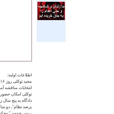
اطلاعات اوليه:
انتخابات مناقشه آم
دادگاه به پنج سال 
برضد نظام"، دو سال 
رييس جمهور" محکوم