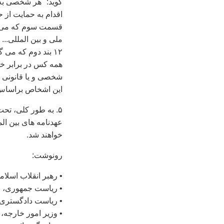
گويد: "هر شخصی به 
قسمت سوم که می گ
ملی و بين المللی...
۱۲ بند دوم که می 
همه کس در برابر خش
شخصی و يا قانونی و
اين اشخاص براساس 
۵. به طور کلی، ت
عهدنامه های بين الم
خواهند شد.
رونوشت:
• رهبر انقلاب اسلا
• رياست جمهوری، ج
• رياست دادگستری، 
• وزير امور خارجه،