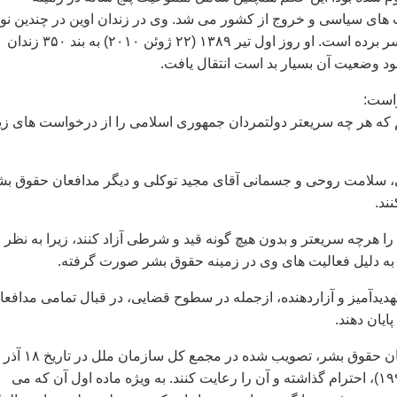
های سياسی و خروج از کشور می شد. وی در زندان اوين در چندين نو
در سلول انفرادی بسر برده است. او روز اول تير ۱۳۸۹ (۲۲ ژوئن ۲۰۱۰) به بند ۳۵۰ زندان
د وضعيت آن بسيار بد است انتقال يافت.
است:
 که هر چه سريعتر دولتمردان جمهوری اسلامی را از درخواست های زي
، سلامت روحی و جسمانی آقای مجيد توکلی و ديگر مدافعان حقوق بش
ند.
 را هرچه سريعتر و بدون هيچ گونه قيد و شرطی آزاد کنند، زيرا به نظر
به دليل فعاليت های وی در زمينه حقوق بشر صورت گرفته.
 تهديدآميز و آزاردهنده، ازجمله در سطوح قضايی، در قبال تمامی مدافعا
ايان دهند.
۴. به اعلاميه مدافعان حقوق بشر، تصويب شده در مجمع کل سازمان ملل در تاريخ ۱۸ آذر
۱۳۷۷ (۹ دسامبر ۱۹۹۸)، احترام گذاشته و آن را رعايت کنند. به ويژه ماده اول آن که می