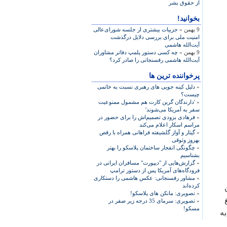
از حقوق بشر
بخوانید!
9 بهمن »
جزییات بیشتری از جلسه شورای‌عالی
امنیت ملی برای بررسی دلایل درگذشت
آیت‌الله هاشمی
9 بهمن »
چه کسی دستور پلمپ دفاتر مشاوران
آیت‌الله هاشمی رفسنجانی را صادر کرد؟
پرخواننده ترین ها
»
دلیل کینه جویی های رهبری نسبت به خاتمی
چیست؟
»
'دارندگان گرین کارت هم مشمول ممنوعیت
سفر به آمریکا می‌شوند'
»
فرهادی بزودی تصمیم‌اش را برای حضور در
مراسم اسکار اعلام می‌کند
»
گیتار و آواز گلشیفته فراهانی همراه با رقص
بهروز وثوقی
»
چگونگی انفجار ساختمان پلاسکو را بهتر
بشناسیم
»
گزارش‌هایی از "دیپورت" مسافران ایرانی در
فرودگاه‌های آمریکا پس از دستور ترامپ
»
مشاور رفسنجانی: عکس هاشمی را دستکاری
کرده‌اند
ن
»
تصویری: مانکن های پلاسکو!
»
تصویری: سرمای 35 درجه زیر صفر در
مسکو!
به