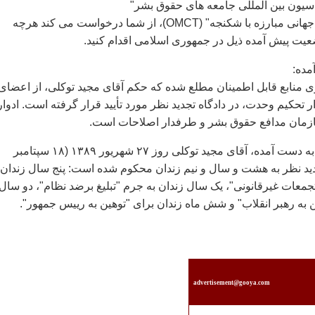
سيون بين المللی جامعه های حقوق بشر"
(FIDH) و "سازمان جهانی مبارزه با شکنجه" (OMCT)، از شما درخواست می کند هرچه
يت پيش آمده ذيل در جمهوری اسلامی اقدام کنيد.
ده:
 منابع قابل اطمينان مطلع شده که حکم آقای مجيد توکلی، از اعضای
 تحکيم وحدت، در دادگاه تجديد نظر مورد تأييد قرار گرفته است. ادوار
زمان مدافع حقوق بشر و طرفدار اصلاحات است.
با توجه به اطلاعات به دست آمده، آقای مجيد توکلی روز ۲۷ شهريور ۱۳۸۹ (۱۸ سپتامبر
ه تجديد نظر به هشت و سال و نيم زندان محکوم شده است: پنج سال زندان 
معات غيرقانونی"، يک سال زندان به جرم "تبليغ برضد نظام"، دو سال
ن به رهبر انقلاب" و شش ماه زندان برای "توهين به رييس جمهور".
advertisement@gooya.com