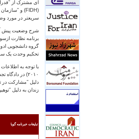
ای مشترک از "فدرا
سريعتر در مورد وضع
شرح وضعيت پيش آم
برنامه نظارت ازسوی
گروه دانشجويی ادوار
تحکيم وحدت يک سا
۲۰۱۰) در دادگا
دليل "مشارکت در تج
زندان به دليل "توهي
تبليغات خبرنامه گويا