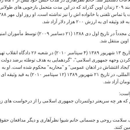
سلول انفرادی و در بند ۲۰۹ زندان اوين گذراند که در اين مدت متحمل بازجويی های طولانی
شده و امکان ملاقات يا تماس تلفنی با خانواده اش را ني
خانم شيوا نظرآهاری مجدداً در تاريخ اول دی ۱۳۸۸ (۲۱ دسامبر ۲۰۰۹) توسط مأمو
 اوين منتقل شد.
خانم نظرآهاری در تاريخ ۱۳ شهريور ۱۳۸۹ (۴ سپتامبر ۲۰۱۰) در شعبه ۲۶ دادگاه
ر کردن وجهه جمهوری اسلامی"، "گردهمايی به هدف توطئه برضد دولت
ايجاد اغتشاش در اذهان عمومی" و "محاربه" محکوم شده است. او به
دنبال فشارهای بين المللی، در تاريخ ۲۱ شهريور ۱۳۸۹ (۱۲ سپتامبر ۲۰۱۰) به قيد وث
است:
 که هر چه سريعتر دولتمردان جمهوری اسلامی را از درخواست های زي
، سلامت روحی و جسمانی خانم شيوا نظرآهاری و ديگر مدافعان حقوق
ين کنند.