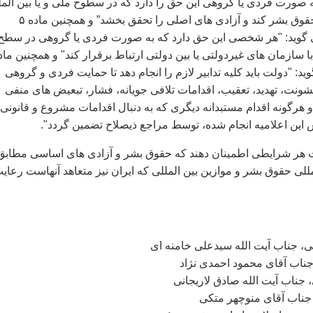
صورت فردی يا گروهی اين حق را دارد که در سطوح ملی و يا بين المل
اقدام به حمايت از حقوق بشر کند و آزادی های اصلی را تحقق بخشد” و همچنين ماده ۵
ويد: "هر شخصی اين حق دارد که به صورت فردی يا گروهی در سطح
 با سازمان های غيردولتی يا بين دولتی ارتباط برقرار کند" و همچنين ماد
گويد: "دولت بايد کليه تدابير لازم را انجام دهد تا حمايت فردی و گروهی
ونت، تهديد، تعقيب، اقدامات تلافی جويانه، فشار، تبعيض های منفی
 هرگونه اقدام مستبدانه ديگری که به دنبال اقدامات مشروع و قانونی
اين اعلاميه انجام شده، توسط مراجع ذيصلاح تضمين گردد".
حت هر شرايطی اطمينان دهند که حقوق بشر و آزادی های اساسی مطابق 
للی حقوق بشر و موازين بين المللی که ايران نيز متعاهد آنهاست رعاي
می، جناب آيت الله سيدعلی خامنه ای
ناب آقای محمود احمدی نژاد
جناب آيت الله صادق لاريجانی
 جناب آقای منوچهر متکی