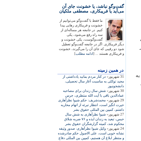
گفت‌وگو نباشد، یا خشونت جای آن
می‌آید یا فریبکاری، مصطفی ملکیان
ما فقط با گفت‌وگو می‌توانیم از
خشونت و فریبکاری رهایی پیدا
کنیم. در جامعه هر مساله‌ای از
سه راه رفع می‌شود، یکی
گفت‌وگوست، یکی خشونت و
دیگر فریبکاری. اگر در جامعه گفت‌وگو تعطیل
شود دو رقیبی که جای آن را می‌گیرند، خشونت
و فریبکاری هستند ... [
ادامه مطلب
]
در همين زمينه
به
31 شهریور»
در کنار مردم بمانيد يادداشتی از
مجيد توکلی به مناسبت آغاز سال تحصيلی،
دانشجونيوز
30 شهریور»
شش سال زندان برای مصاحبه
عمادالدين باقی با آيت الله منتظری، جرس
29 شهریور»
محمدشريف: حکم شيوا نظرآهاری
حيرت انگيز است، انتظار تبرئه از اتهام محاربه
داشتم، کمپين بين المللی حقوق بشر
27 شهریور»
شیوا نظرآهاری به شش سال
حبس، تبعید به زندان ایذه و ۷۶ ضربه شلاق
محکوم شد، کمیته گزارشگران حقوق بشر
24 شهریور»
وکيل شيوا نظرآهاری: صدور وثيقه
نشانه خوبی است، علی الاصول حکم صادرشده
و منتظر ابلاغ آن هستيم، کمپين بين المللی دفاع