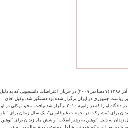
مجيد توکلی روز ۱۶ آذر ۱۳۸۸ (۷ دسامبر ۲۰۰۹) در جريان اعتراضات دانشجويی که به دليل
يز رياست جمهوری در ايران برگزار شده بود دستگير شد. وکيل آقای
توکلی امکان حضور در دادگاه او را که در ژانويه ۲۰۱۰ برگزار شد نيافت. مجيد توکلی در اي
زندان برای "مشارکت در تجمعات غيرقانونی"، يک سال زندان برای "تبليغ
زندان به دليل "توهين به رهبر انقلاب" و شش ماه زندان برای "توهين 
 شده بود. اين حکم همچنين شامل ممنوعيت پنج ساله در زمينه