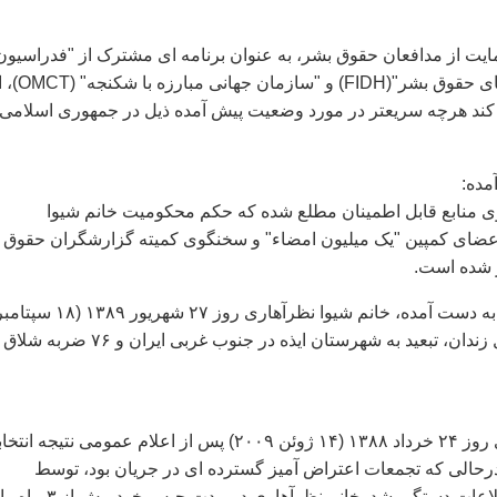
ايت از مدافعان حقوق بشر، به عنوان برنامه ای مشترک از "فدراسيون
بين المللی جامعه های حقوق بشر"(FIDH) و "سازمان جها
د هرچه سريعتر در مورد وضعيت پيش آمده ذيل در جمهوری اسلامی
ده:
ی منابع قابل اطمينان مطلع شده که حکم محکوميت خانم شيوا
اعضای کمپين "يک ميليون امضاء" و سخنگوی کميته گزارشگران حقوق
ر شده است.
با توجه به اطلاعات به دست آمده، خانم شيوا نظرآهاری روز ۲۷ شهريور ۱۳۸۹ (۱۸ 
۲۰۱۰) به شش سال زندان، تبعيد به شهرستان ايذه در جنوب غربی ايران و ۷۶ ضربه شلاق
خانم شيوانظرآهاری روز ۲۴ خرداد ۱۳۸۸ (۱۴ ژوئن ۲۰۰۹) پس از اعلام عمومی نتيجه ا
حالی که تجمعات اعتراض آميز گسترده ای در جريان بود، توسط
مأموران وزارت اطلاعات دستگير شد. خانم نظرآهاری در مدت حب