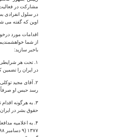
مشارکت در فعاليت 
اوين که گفته می شو
اقدامات مورد درخو
از شما خواهشمنديم
باخبر سازيد:
۱. تحت هر شرايطی
در ايران را تضمين کن
۲. آقای مجيد توکلی
رسد حبس او صرفاً 
۳. به هرگونه اقدام
حقوق بشر در ايران پ