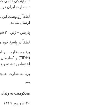
• نمايندگی دائمی ج
• سفارت ايران در ب
لطفاً رونوشت اين نا
ارسال نماييد.
پاريس – ژنو، ۳۰ شهريور ۱۳۸۹ (۲۱ سپتامبر ۲۰۱۰)
لطفاً در پاسخ خود 
برنامه نظارت، برن
اختصاص داشته و هدف 
برنامه نظارت، همچنين برنده
***
محکوميت به زندان
۳۰ شهريور ۱۳۸۹