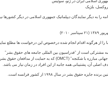
مهوری اسلامی ايران در ژنو، سوئيس
روکسل، بلژيک
مه را به ديگر نمايندگان ديپلماتيک جمهوری اسلامی در ديگر کشورها ني
ما را از هرگونه اقدام انجام شده درخصوص اين درخواست ها مطلع نمايي
امه مشترکی است از "فدراسيون بين المللی جامعه های حقوق بشر"
(FIDH) و "سازمان جهانی مبارزه با شکنجه" (OMCT) که به حمايت از مدافعان حقوق بشر
اصلی آن، پشتيبانی همه جانبه از اين افراد در زمان نياز می باشد.
 جايزه حقوق بشر در سال ۱۹۹۸ از کشور فرانسه است.