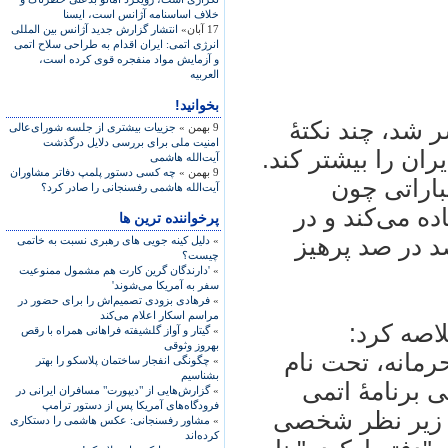
خلاف اساسنامه آژانس است، ايسنا
17 آبان»
انتشار گزارش جديد آژانس بين المللی
انرژی اتمی: ايران اقدام به طراحی سلاح اتمی
و آزمايش مواد منفجره قوی کرده است،
العربيه
بخوانید!
 شد، چند نکتۀ
9 بهمن »
جزییات بیشتری از جلسه شورای‌عالی
امنیت ملی برای بررسی دلایل درگذشت
ران را بيشتر کند.
آیت‌الله هاشمی
9 بهمن »
چه کسی دستور پلمپ دفاتر مشاوران
باراتی چون
آیت‌الله هاشمی رفسنجانی را صادر کرد؟
اده می‌کند و در
پرخواننده ترین ها
د در صد پرهيز
»
دلیل کینه جویی های رهبری نسبت به خاتمی
چیست؟
»
'دارندگان گرین کارت هم مشمول ممنوعیت
سفر به آمریکا می‌شوند'
»
فرهادی بزودی تصمیم‌اش را برای حضور در
مراسم اسکار اعلام می‌کند
اصه کرد:
»
گیتار و آواز گلشیفته فراهانی همراه با رقص
بهروز وثوقی
٢٠٠ يک واحد محرمانه، تحت نام
»
چگونگی انفجار ساختمان پلاسکو را بهتر
بشناسیم
ی برنامۀ اتمی
»
گزارش‌هایی از "دیپورت" مسافران ایرانی در
فرودگاه‌های آمریکا پس از دستور ترامپ
ح زير نظر شخصی
»
مشاور رفسنجانی: عکس هاشمی را دستکاری
کرده‌اند