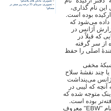
"دفتر ارکيده" نام
»
تصویری: مانکن های پلاسکو!
»
تصویری: سرمای 35 درجه زیر صفر در
 اين نام گذاری،
مسکو!
 ارکيده بوده است.
فتر دستور داده می‌شود که
گزارش آژانس در
 که قبلاً در
 از سر گرفته
ندۀ اصلی را حفظ
 شبکۀ مخفی
يا چند نقشۀ سلاح
آژانس می‌پنداشت
آنچه که ليبی در
ما اينک متوجه شده که
ته‌تر بوده است.
- ايران چاشنی‌هايی ساخته است که به نام "EBW" معروف