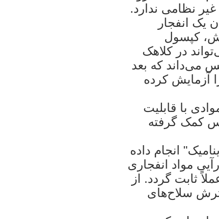
غير نظامی ندارد.
 ايران يک انفجار
يش، کپسول
تواند در کلاهک
س می‌داند که بعد
‌ها را آزمايش کرده
وادی با قابليت
وس کمک گرفته
اميک" انجام داده
آيی مواد انفجاری
اً ثابت گردد. از
ترش سلاح‌های