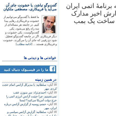
برنامۀ اتمی ايران
گفت‌وگو نباشد، یا خشونت جای آن
می‌آید یا فریبکاری، مصطفی ملکیان
زارش اخير مدارک
ما فقط با گفت‌وگو می‌توانیم از
د ساخت يک بمب
خشونت و فریبکاری رهایی پیدا
کنیم. در جامعه هر مساله‌ای از
سه راه رفع می‌شود، یکی
گفت‌وگوست، یکی خشونت و
دیگر فریبکاری. اگر در جامعه گفت‌وگو تعطیل
شود دو رقیبی که جای آن را می‌گیرند، خشونت
و فریبکاری هستند ... [
ادامه مطلب
]
خواندنی ها و دیدنی ها
در همين زمينه
18 آبان»
سلطانيه: با مديرکل آژانس اتمام حجت
کردم، مهر
18 آبان»
احمدی‌نژاد: سر سوزن عقب
نمی‌نشينيم، چرا حيثيت آژانس انرژی اتمی را
خرج دولت آمريکا می‌کنيد؟ ايسنا
18 آبان»
خشم روسيه از گزارش آژانس درباره
ايران، مهر
18 آبان»
سلطانيه: گزارش آژانس سياسی و
تکراری است، رويکرد آمانو بدعتی خطرناک و