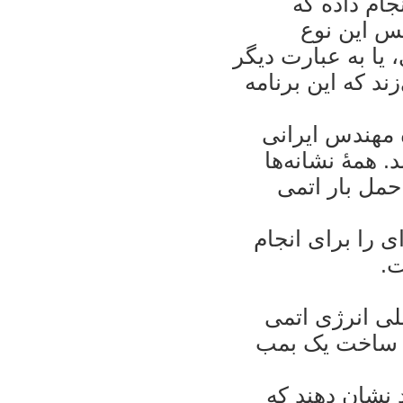
جام داده که
نس اين نوع
، يا به عبارت ديگر
ند که اين برنامه
۱۱"، شش گروه مهندس ايرانی
 همۀ نشانه‌ها
حمل بار اتمی
ی را برای انجام
ت.
لی انرژی اتمی
د ساخت يک بمب
 نشان دهند که