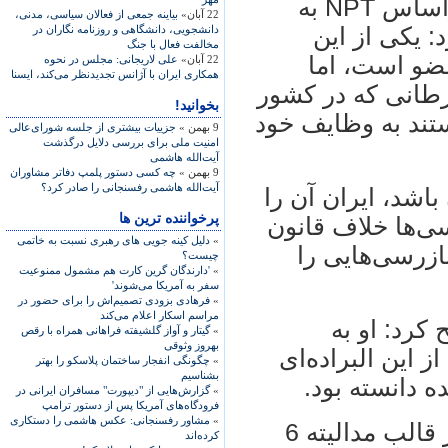
فلاحت پیشه با اشاره به اینکه آژانس براساس NPT به
22 آبان»
بياينه جمعی از فعالان سياسی، مدنی،
 یکی از این
دانشجويی، دانشگاهی و روزنامه نگاران در
مخالفت فعال با جنگ
ضو است، اما
22 آبان»
علی لاريجانی: مجلس در نحوه
همکاری ايران با آژانس تجديدنظر می‌کند، ايسنا
هزار بیمار سرطانی که در کشور
بخوانید!
تند به وظایف خود
9 بهمن »
جزییات بیشتری از جلسه شورای‌عالی
امنیت ملی برای بررسی دلایل درگذشت
آیت‌الله هاشمی
9 بهمن »
چه کسی دستور پلمپ دفاتر مشاوران
آیت‌الله هاشمی رفسنجانی را صادر کرد؟
باشد، ایران آن را
پرخواننده ترین ها
سی‌ها خلاف قانون
»
دلیل کینه جویی های رهبری نسبت به خاتمی
ازرسی‌هایی را
چیست؟
»
'دارندگان گرین کارت هم مشمول ممنوعیت
سفر به آمریکا می‌شوند'
»
فرهادی بزودی تصمیم‌اش را برای حضور در
مراسم اسکار اعلام می‌کند
کرد: او به
»
گیتار و آواز گلشیفته فراهانی همراه با رقص
بهروز وثوقی
 این البراده‌ای
»
چگونگی انفجار ساختمان پلاسکو را بهتر
بشناسیم
ه دانسته بود.
»
گزارش‌هایی از "دیپورت" مسافران ایرانی در
فرودگاه‌های آمریکا پس از دستور ترامپ
»
مشاور رفسنجانی: عکس هاشمی را دستکاری
جمهوری اسلامی ایران چند سال قبل در قالب مدالیته 6
کرده‌اند