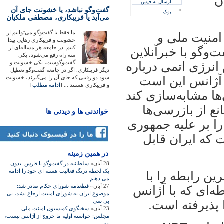
ن
ارسال به فیس
»
گفت‌وگو نباشد، یا خشونت جای آن
بوک
می‌آید یا فریبکاری، مصطفی ملکیان
ما فقط با گفت‌وگو می‌توانیم از
امنیت ملی و
خشونت و فریبکاری رهایی پیدا
کنیم. در جامعه هر مساله‌ای از
وگو با خبر‌آنلاین
سه راه رفع می‌شود، یکی
گفت‌وگوست، یکی خشونت و
نرژی اتمی درباره
دیگر فریبکاری. اگر در جامعه گفت‌وگو تعطیل
آژانس این است
شود دو رقیبی که جای آن را می‌گیرند، خشونت
و فریبکاری هستند ... [
ادامه مطلب
]
ال 91 با اتهام‌زنی‌ها مشابه‌سازی کند
ع از بازرسی‌ها
خواندنی ها و دیدنی ها
را بر علیه جمهوری
 که ایران قابل
در همين زمينه
28 آبان»
سلطانیه در گفت‌وگو با فارس: بدون
یک لحظه درنگ فعالیت هسته ای خود را ادامه
 اینکه ایران در قالب NPT بهترین رابطه را با
می دهیم
27 آبان»
قطعنامه شورای حکام صادر شد:
ه‌ای که با آژانس
موضوع ایران به شورای امنیت ارجاع نشد، بی
بی سی
 پذیرفته است.
23 آبان»
سخنگوی کميسيون امينت ملی
مجلس: خواسته اوليه ما خروج از آژانس نيست،
مهر