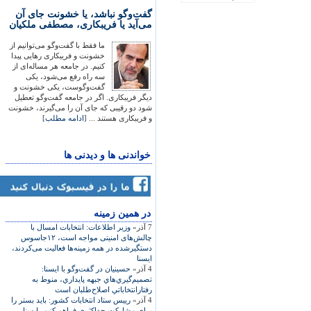
گفت‌وگو نباشد، یا خشونت جای آن
می‌آید یا فریبکاری، مصطفی ملکیان
ما فقط با گفت‌وگو می‌توانیم از
خشونت و فریبکاری رهایی پیدا
کنیم. در جامعه هر مساله‌ای از
سه راه رفع می‌شود، یکی
گفت‌وگوست، یکی خشونت و
دیگر فریبکاری. اگر در جامعه گفت‌وگو تعطیل
شود دو رقیبی که جای آن را می‌گیرند، خشونت
و فریبکاری هستند ... [
ادامه مطلب
]
خواندنی ها و دیدنی ها
در همين زمينه
7 آذر»
وزير اطلاعات: انتخابات امسال با
چالش‌های امنيتی مواجه است، ۱۲جاسوس
دستگيرشده در همه زمينه‌ها فعاليت می‌کردند،
ايسنا
4 آذر»
حسينيان در گفت‌وگو با ايسنا:
تصميم‌گيري‌هاي جبهه پايداري، منوط به
رفتارانتخاباتي اصلاح‌طلبان است
4 آذر»
رييس ستاد انتخابات کشور: بايد بستر را
برای مشارکت حداکثری فراهم کنيم، ايسنا