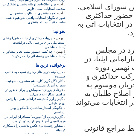
3 آذر»
وزير اطلاعات: ‌توطئه دشمنان تشکيک در
س شورای اسلامی،
سلامت انتخابات است‌، فارس
 حضور حداکثری
3 آذر»
احمد منتظری: با نظارت استصوابی
شورای نگهبان انتخابات واقعی نخواهيم داشت،
 انتخابات آتی به
سايت دفتر آيت الله منتظری
.
بخوانید!
9 بهمن »
جزییات بیشتری از جلسه شورای‌عالی
امنیت ملی برای بررسی دلایل درگذشت
آیت‌الله هاشمی
جرد در مجلس
9 بهمن »
چه کسی دستور پلمپ دفاتر مشاوران
آیت‌الله هاشمی رفسنجانی را صادر کرد؟
لمانی ايلنا، در
پرخواننده ترین ها
نهمين دوره
»
دلیل کینه جویی های رهبری نسبت به خاتمی
کت حداکثری و
چیست؟
»
'دارندگان گرین کارت هم مشمول ممنوعیت
ريان موسوم به
سفر به آمریکا می‌شوند'
»
فرهادی بزودی تصمیم‌اش را برای حضور در
اصلاح طلبان به
مراسم اسکار اعلام می‌کند
»
گیتار و آواز گلشیفته فراهانی همراه با رقص
نتخابات می‌تواند
بهروز وثوقی
»
چگونگی انفجار ساختمان پلاسکو را بهتر
بشناسیم
»
گزارش‌هایی از "دیپورت" مسافران ایرانی در
فرودگاه‌های آمریکا پس از دستور ترامپ
»
مشاور رفسنجانی: عکس هاشمی را دستکاری
 مراجع قانونی
کرده‌اند