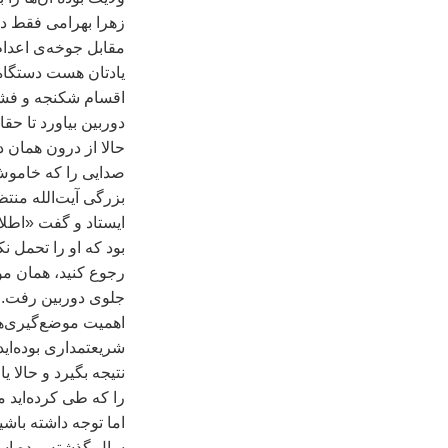
زهرا بهرامی فقط د
مقابل جوخه‌ی اعدام 
يادتان هست دستگاه 
اقسام شکنجه و فشار
دوربين بياورد تا حقا
حالا از درون همان 
صدايی را که خاموش
بزرگی آيت‌الله منتظ
ايستاد و گفت «اطلا
رجوع کنيد، همان مو
جلوی دوربين رفت. ا
اهميت موضع‌گيری‌ها
شريعتمداری بوده‌‌اي
نتيجه‌ بگيرد و حالا
را که طی کرده‌ايد م
سال گذشته بوده است