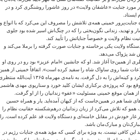
ر مورد جنايت «عاشقان ولايت» در روز عاشورا روشنگری کرد و در
ايستاد.
جنايت‌پرور خمينی همه‌ی تلاشش را مصروف اين می‌کرد که با انواع و
 و تهديد، زندانی نگون‌بختی را که در چنگ‌اش اسير شده بود جلوی
نيت نظام ولايت و خصوصاً جناياتش را تأييد کند.
دستگاه ولايت يکی برخاسته و جنايات صورت گرفته را برملا می‌کند و
 شد پژواک می‌دهد.
ری از همين‌جا آغاز شد. او که جانشين‌ »امام عزيز» بود رو در روی او
عات شما روی ساواک شاه را سفيد کرده است». اتفاقاً خمينی از همين‌
بود که او را تحمل نکرد و کينه‌اش را به دل گرفت. به نامه‌ی مهرماه ۱۳۶۵ آيت‌الله منت
قع بود که پروژه‌ی برکناری ايشان کليد خورد و سناريوی مهدی‌ هاشمی
ز همان موقع خمينی مسئوليت «عفو» زندانيان را از او گرفت.
ی شما هم در همين‌جاست که از کيهان آمده‌ايد. يار و همراه حسين
د، همو که تلاش می‌کرد از زبان زندانيان درهم‌شکسته حقانيت نظام را
 يار غار خودش در مقابل خامنه‌ای و دستگاه ولايت قد علم کرده است. ر
بارک‌تان و مبارک‌مان باشد.
اما توجه داشته باشي
. نامه‌ی اعمال پيشين شما سنگين است. وجدان‌تان را که بيدار شده