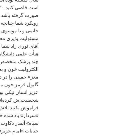
صورت گرفته باشد 
رويکرد شما چنانچه ر
خاتمی و تا موسوی و
مسئوليت پذيری معن
آقای نوری زاد شما 
هیأت علمی دانشگاه 
چند پزشک متخصص اي
الکتروليت خون و ب
مغز» خمينی را در ده
گلبول قرمز خون متف
عزيز انسان نيکی بو
شخصيت‌اش کرده‌اند! 
فراموش نکنيد تلاش 
«سردار» ياد شده خ
جنايات «امام عزيز»