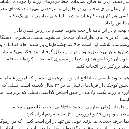
شار دهيد. آن را به صلاح نمی‌دانم. خط قرمز‌های رژيم را خوب می‌شناس
 از زندان برای سخنرانی در خاوران به مرخصی می‌رفتند، عده‌ای معر
و کسی هم کاری به کارشان نداشت. اما علی صارمی برای يک دقيقه
جانش را داد.
 لهجه‌ام در اين نامه ناراحت نشويد. قصدم بی‌ارزش نشان دادن
رنجی که برای بيان نظرات‌تان متحمل می‌شويد نيست. بی‌شرمی دستگا
‌شناسم. تلاشم اين است حالا که چشم‌هايتان باز شده، حالا که آماده‌ايد
کوشش‌هايتان بی‌حاصل شود و در دور باطل گرفتار آييد. فکر می‌کنم نياز ب
بدون آن درجا خواهيد زد. شما در مسيری که انتخاب کرده‌ايد به قله
 هدف بزرگتری را انتخاب کنيد.
هم نشويد بايستی به اطلاع‌تان برسانم همه‌ی آنچه را که امروز شما با ت
وجود فرياد می‌کنيد بخش کوچکی از فرياد‌های نسل ما در ۳۳ سال گذشته است. نسلی که
رزه با رژيم نکبت ولايت در طبق اخلاص گذاشت. نسلی که پرپر شد اما 
يستاد.
ار جاودانه (علی صارمی، محمد حاج‌آقايی، جعفر کاظمی و محسن
ردين ۹۰) تقديم مردم ايران کرد.
ما حرف جديدی نمی‌زنيد خوبی‌اش تنها در اين است کسی که در اردوگا
 بر زبان می‌راند و بر حقانيت گفته‌های نسل ما مهر تأييد می‌زند. يادتان ب