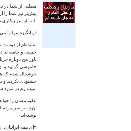
مطلبی از شما در دو 
پيش‌تر نيز شما را ا
البته از سر بيکاری 
دو انگيزه مرا وا می‌
شنيده‌ام از دوست نا
خمينی و خامنه‌ای دو
باور من دوباره جري
خاموشی گراييد و آ
خوشحال شدم که همچ
خشنودی نکرديد و بر
اميدوارم در مورد شم
عفونامه‌تان را خواند
آن‌چه بر سر مردم آم
نوشته‌ايد:‌
«ای همه ايرانيان، ا