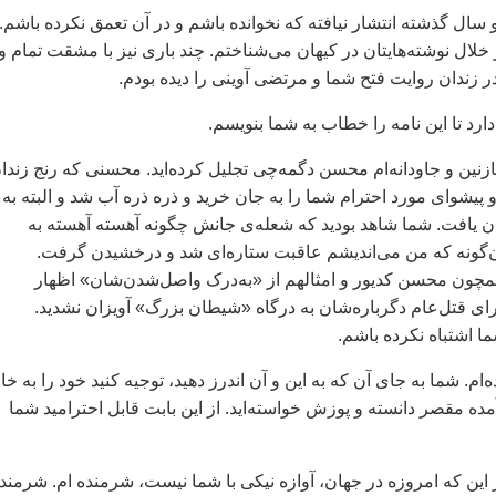
سال گذشته انتشار نيافته که نخوانده باشم و در آن تعمق نکرده باشم.
ز خلال نوشته‌هايتان در کيهان می‌شناختم. چند باری نيز با مشقت تمام و
در زندان روايت فتح شما و مرتضی آوينی را ديده بودم.
دارد تا اين نامه را خطاب به شما بنويسم.
زنين و جاودانه‌ام محسن دگمه‌‌چی تجليل کرده‌ايد. محسنی که رنج زندا
 پيشوای مورد احترام شما را به جان خريد و ذره ذره آب شد و البته به
ان يافت. شما شاهد بوديد که شعله‌ی جانش چگونه آهسته آهسته به
ن‌گونه که من می‌انديشم عاقبت ستاره‌ای شد و درخشيدن گرفت.
ون محسن کديور و امثالهم از «به‌درک واصل‌شد‌ن‌شان» اظهار
ای قتل‌عام دگرباره‌شان به درگاه «شيطان بزرگ» آويزان نشديد.
ا اشتباه نکرده باشم.
ه‌ام. شما به جای آن که به اين و آن اندرز دهيد، توجيه کنيد خود را به خ
ده مقصر دانسته و پوزش خواسته‌ايد. از اين بابت قابل احتراميد شما
ز اين که امروزه در جهان، آوازه نيکی با شما نيست، شرمنده ام. شرمند