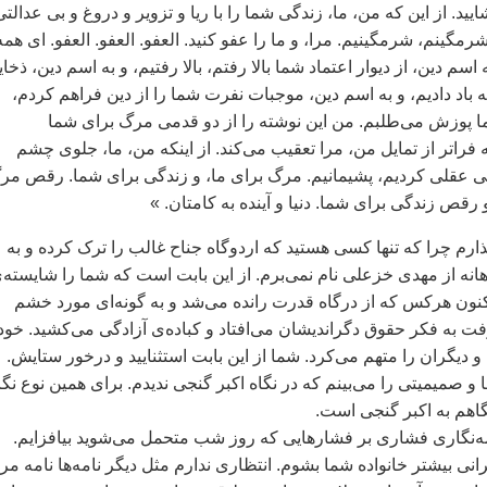
شاييد. از اين که من، ما، زندگی شما را با ريا و تزوير و دروغ و بی عدالتی
 شرمگينم، شرمگينيم. مرا، و ما را عفو کنيد. العفو. العفو. العفو. ای همه
ه اسم دين، از ديوار اعتماد شما بالا رفتم، بالا رفتيم، و به اسم دين، ذخاي
 به باد داديم، و به اسم دين، موجبات نفرت شما را از دين فراهم کردم،
ا پوزش می‌طلبم. من اين نوشته را از دو قدمی مرگ برای شما
فراتر از تمايل من، مرا تعقيب می‌کند. از اينکه من، ما، جلوی چشم
ی عقلی کرديم، پشيمانيم. مرگ برای ما، و زندگی برای شما. رقص مر
 رقص زندگی برای شما. دنيا و آينده به کامتان. »
ارم چرا که تنها کسی هستيد که اردوگاه جناح غالب را ترک کرده و به
اهانه از مهدی خزعلی نام نمی‌برم. از اين بابت است که شما را شايسته‌
اکنون هرکس که از درگاه قدرت رانده می‌شد و به گونه‌ای مورد خشم
ت به فکر حقوق دگرانديشان می‌افتاد و کباده‌ی آزادگی می‌کشيد. خود 
ديگران را متهم می‌کرد. شما از اين بابت استثناييد و درخور ستايش.
 صميميتی را می‌بينم که در نگاه اکبر گنجی نديدم. برای همين نوع نگ
گاهم به اکبر گنجی است.
امه‌نگاری فشاری بر فشارهايی که روز شب متحمل می‌شويد بيافزايم.
نی بيشتر‌ خانواده شما بشوم. انتظاری ندارم مثل ديگر نامه‌‌ها نامه مرا