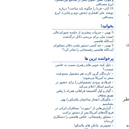
ايرج مصداقی
19 آبان»
فردا را چگونه بايد ساخت؟ درباره
نوشته علی افشاری (بخش دوم و پايانی)، ايرج
مصداقی
بخوانید!
9 بهمن »
جزییات بیشتری از جلسه شورای‌عالی
امنیت ملی برای بررسی دلایل درگذشت
آیت‌الله هاشمی
ن
9 بهمن »
چه کسی دستور پلمپ دفاتر مشاوران
آیت‌الله هاشمی رفسنجانی را صادر کرد؟
پرخواننده ترین ها
»
دلیل کینه جویی های رهبری نسبت به خاتمی
چیست؟
»
'دارندگان گرین کارت هم مشمول ممنوعیت
سفر به آمریکا می‌شوند'
»
فرهادی بزودی تصمیم‌اش را برای حضور در
مراسم اسکار اعلام می‌کند
»
گیتار و آواز گلشیفته فراهانی همراه با رقص
بهروز وثوقی
اطر
»
چگونگی انفجار ساختمان پلاسکو را بهتر
بشناسیم
»
گزارش‌هایی از "دیپورت" مسافران ایرانی در
فرودگاه‌های آمریکا پس از دستور ترامپ
»
مشاور رفسنجانی: عکس هاشمی را دستکاری
کرده‌اند
ه
»
تصویری: مانکن های پلاسکو!