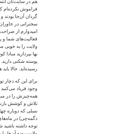
هم در سايت‌تان انت
فراموش نکرده‌ام که
گردان آن‌جا بودند 
سخنرانی در خاوران 
اميدوارم از صراحت‌
فعاليت‌‌های شما و 
ولايت را به خوبی می
بها بپردازيد مبادا 
پوسته‌ شکنی داريد. 
رسيده‌ايد. حالا بايد
برای اين که دچار تو
همه‌چيزش را در مبا
تلاش و کوشش باز‌نا
نسلی که دوباره چه
دگمه‌چی) در ماه‌های ديماه و بهمن ۸۹ و فرو
توجه داشته باشيد ش
ولايت بوده‌ آن‌ها را