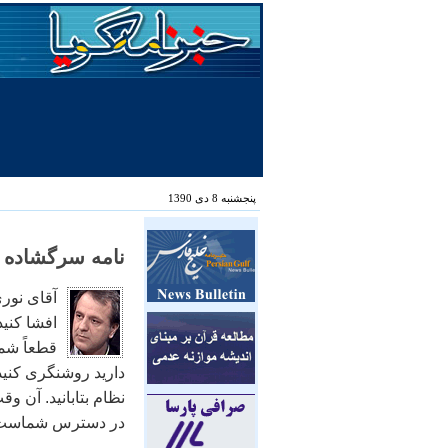
پنجشنبه 8 دی 1390
نامه سرگشاده ب
آقای نوری
افشا کنيد
قطعاً شما
داريد روشنگری کنيد.
نظام بتابانيد. آن 
در دسترس شماست