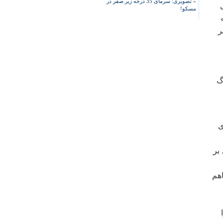
»
تصویری: سرمای 35 درجه زیر صفر در
مسکو!
ر
گ
ی
بر
اهم