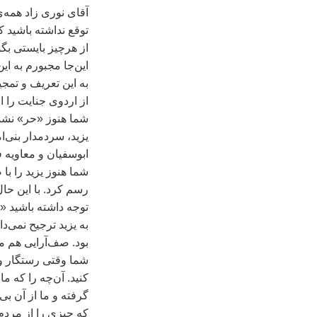
آقای نوری زاد همه‌ی
توقع نداشته باشيد ک
از هرچيز بايستی بگو
اين‌جا مجبورم به اي
به اين تعريف‌ و تم
از اردوی جنايت را ا
شما هنوز «حر» نشده‌
يزيد، سردمدار بنی‌
ابوسفيان و معاويه ف
شما هنوز يزيد را با
رسم کرد. با اين حال 
توجه داشته باشيد «ح
به يزيد ترجيح نمی‌
بود. صف‌آرايی هم م
شما وقتی رستگار و ع
گرفته و ما از آن بی
که چيزی را از مردم 