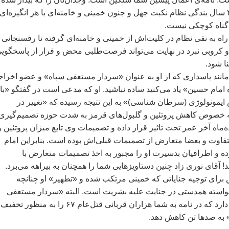
است قاضی کنيد ۳۰ سال بندگی نظام نکبت جهل و جنون خمينی و خامنه‌ای با هر انگيزه‌‌ای
گناه کوچکی نيست.
اه به نفی نظام در کليت‌اش از خمينی و خامنه‌ای گرفته تا رفسنجانی 
 کروبی نبرد در نهايت می‌تواند فرصت‌طلبی محض و فرار از پاسخگويی
ا شود.
مانند پاسداری که از او به عنوان «سردار مستعفی سپاه» و عضو اخرا
امام حسين» ياد می‌کنيد ساده نباشيد. او که مدعی است در گفتگو «با
مونولوژی (سرطان شناسی)» به اين نتيجه‌ رسيده که «تغيير در
ه خصوص کاهش پروتئين و گلبول‌های قرمز به شدت حوزه تصميم‌گيری
‌ماه آخر عمر تحت تاثير قرار داده و تصميمات وی تابع ميزان پروتئين و
اوت و بعضا متعارض از تصميمات قبلی‌اش بوده است. بنابراين امام
ده و اطرافيان بدسيرت او را مجبور به اخذ تصميمات متعارض با
آقای نوری زاد چنين دستاويز‌هايی شما را همچنان به بيراهه می‌برد.
برای توجيه جناياتی که خمينی مرتکب شده و «تطهير» او چنانچه
واسته همدستی در جنايت عليه بشريت است. البته «سردار مستعفی
سپاه» آنقدر ذکاوت دارد که در نامه به شما هزاران قربانی قتل‌عام ۶۷ را به منظور تخفيف
 به صدها تن کاهش دهد.