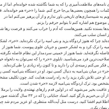
 نامه‌های ملاطفت‌آميزی را که به شما نگاشته شده خوانده‌ام. اما از م
لمات را همچون بعضی‌ها بی‌جا خرج کنم. شما را «حر» هم خوانده‌اند. ق
يم به شبيه‌سازی‌های تاريخی باور ندارم و از آن پرهيز می‌کنم اما در
ن موضوع هم اشاره کنم تا بتوانم حرفم را بزنم.
جيدها بسنده نکنيد. همين‌هاست که آدم را خراب می‌کنند و فرصت رها ش
ز انسان سلب می‌کنند.
ايد چرا که هنوز اردوگاه يزيد و بنی اميه را ترک نکرده‌ايد. «حر»، لشک
اميه را ترک کرد و به لشکر حسين و جريان علوی پيوست. شما هنوز از
اصله نگرفته‌ايد. شما هنوز از خمينی سردمدار اين نظام فاصله نگرفته‌‌اي
 صلاحيت‌ترين فرد می‌شناسيد. تابلوی «حر» را که نمی‌توان به دلخواه خو
فکر می‌کنم زمينه‌ی آن را داريد و تا کنون راه زيادی را طی‌کرده‌ايد.
ر» در ميان بنی‌اميه به دنبال کسی نبود. او در دستگاه بنی‌اميه کسی را
داد. او حتی تلاش نکرد يزيد را به راه راست هدايت کند. چون تکليف م
شخص بود. ترک اردوگاه بنی‌اميه لازمه «حر» شدن است.
اقبت بخير می‌شويد که در اولين قدم رازهای ‌نهفته‌ی ولايت را برملا
کنيد. آن‌چه را که ما از آن بی‌خبريم بازگو کنيد. اسناد جناياتی را که در ۳۳ سال گ
‌اطلاعيم افشا کنيد. درست مثل آيت‌الله منتظری. او عزيز مردم شد چر
پنهان نکرد.