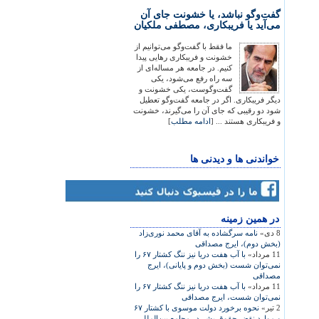
گفت‌وگو نباشد، یا خشونت جای آن
می‌آید یا فریبکاری، مصطفی ملکیان
ما فقط با گفت‌وگو می‌توانیم از
خشونت و فریبکاری رهایی پیدا
کنیم. در جامعه هر مساله‌ای از
سه راه رفع می‌شود، یکی
گفت‌وگوست، یکی خشونت و
دیگر فریبکاری. اگر در جامعه گفت‌وگو تعطیل
شود دو رقیبی که جای آن را می‌گیرند، خشونت
و فریبکاری هستند ... [
ادامه مطلب
]
خواندنی ها و دیدنی ها
در همين زمينه
8 دی»
نامه سرگشاده به آقای محمد نوری‌زاد
(بخش دوم)، ايرج مصداقی
11 مرداد»
با آب هفت دريا نيز ننگ کشتار ۶۷ را
نمی‌توان شست (بخش دوم و پايانی)، ايرج
مصداقی
11 مرداد»
با آب هفت دريا نيز ننگ کشتار ۶۷ را
نمی‌توان شست، ايرج مصداقی
2 تیر»
نحوه برخورد دولت موسوی با کشتار ۶۷
و موارد نقض حقوق بشر در مجامع بين‌المللی،