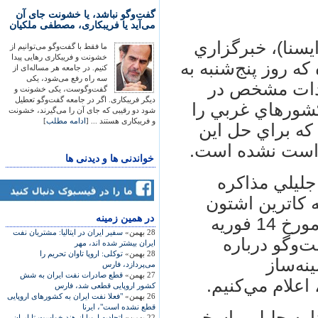
گفت‌وگو نباشد، یا خشونت جای آن
می‌آید یا فریبکاری، مصطفی ملکیان
يسنا)، خبرگزاري
ما فقط با گفت‌وگو می‌توانیم از
خشونت و فریبکاری رهایی پیدا
كه روز پنج‌شنبه به
کنیم. در جامعه هر مساله‌ای از
سه راه رفع می‌شود، یکی
ادات مشخص در
گفت‌وگوست، یکی خشونت و
دیگر فریبکاری. اگر در جامعه گفت‌وگو تعطیل
كشورهاي غربي را
شود دو رقیبی که جای آن را می‌گیرند، خشونت
و فریبکاری هستند ... [
ادامه مطلب
]
كه براي حل اين
 است نشده است.
خواندنی ها و دیدنی ها
جليلي مذاكره
ه كاترين اشتون
در همين زمينه
رييس سياست‌خارجي اتحاديه اروپا، كه مورخ 14 فوريه
28 بهمن»
سفیر ایران در ایتالیا: مشتریان نفت
‌وگو درباره
ایران بیشتر شده اند، مهر
28 بهمن»
توکلی: اروپا تاوان تحریم را
نه‌ساز
می‌پردازد، فارس
27 بهمن»
قطع صادرات نفت ايران به شش
اعلام مي‌كنيم.
کشور اروپايی قطعی شد، فارس
26 بهمن»
"فعلا نفت ايران به کشورهای اروپايی
قطع نشده است"، ايرنا
امه جليلي پاسخي
22 بهمن»
اتحاديه اروپا از هند خواست تا ايران