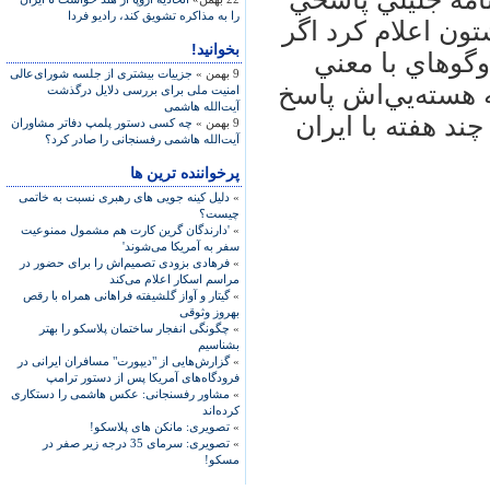
را به مذاکره تشويق کند، رادیو فردا
شتون اعلام كرد اگر
بخوانید!
وگوهاي با معني
9 بهمن »
جزییات بیشتری از جلسه شورای‌عالی
ه هسته‌يي‌اش پاسخ
امنیت ملی برای بررسی دلایل درگذشت
آیت‌الله هاشمی
د هفته با ايران
9 بهمن »
چه کسی دستور پلمپ دفاتر مشاوران
آیت‌الله هاشمی رفسنجانی را صادر کرد؟
پرخواننده ترین ها
»
دلیل کینه جویی های رهبری نسبت به خاتمی
چیست؟
»
'دارندگان گرین کارت هم مشمول ممنوعیت
سفر به آمریکا می‌شوند'
»
فرهادی بزودی تصمیم‌اش را برای حضور در
مراسم اسکار اعلام می‌کند
»
گیتار و آواز گلشیفته فراهانی همراه با رقص
بهروز وثوقی
»
چگونگی انفجار ساختمان پلاسکو را بهتر
بشناسیم
»
گزارش‌هایی از "دیپورت" مسافران ایرانی در
فرودگاه‌های آمریکا پس از دستور ترامپ
»
مشاور رفسنجانی: عکس هاشمی را دستکاری
کرده‌اند
»
تصویری: مانکن های پلاسکو!
»
تصویری: سرمای 35 درجه زیر صفر در
مسکو!