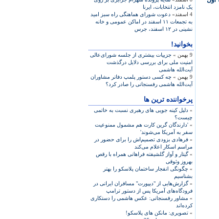
يک نامزد انتخابات، ايرنا
4 اسفند»
دعوت شورای هماهنگی راه سبز اميد
به تجمعات ۱۱ اسفند در اماکن عمومی و خانه
نشينی در ۱۲ اسفند، جرس
بخوانید!
9 بهمن »
جزییات بیشتری از جلسه شورای‌عالی
امنیت ملی برای بررسی دلایل درگذشت
آیت‌الله هاشمی
9 بهمن »
چه کسی دستور پلمپ دفاتر مشاوران
آیت‌الله هاشمی رفسنجانی را صادر کرد؟
پرخواننده ترین ها
»
دلیل کینه جویی های رهبری نسبت به خاتمی
چیست؟
»
'دارندگان گرین کارت هم مشمول ممنوعیت
سفر به آمریکا می‌شوند'
»
فرهادی بزودی تصمیم‌اش را برای حضور در
مراسم اسکار اعلام می‌کند
»
گیتار و آواز گلشیفته فراهانی همراه با رقص
بهروز وثوقی
»
چگونگی انفجار ساختمان پلاسکو را بهتر
بشناسیم
»
گزارش‌هایی از "دیپورت" مسافران ایرانی در
فرودگاه‌های آمریکا پس از دستور ترامپ
»
مشاور رفسنجانی: عکس هاشمی را دستکاری
کرده‌اند
»
تصویری: مانکن های پلاسکو!