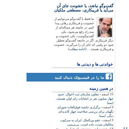
گفت‌وگو نباشد، یا خشونت جای آن
می‌آید یا فریبکاری، مصطفی ملکیان
ما فقط با گفت‌وگو می‌توانیم از
خشونت و فریبکاری رهایی پیدا
کنیم. در جامعه هر مساله‌ای از
سه راه رفع می‌شود، یکی
گفت‌وگوست، یکی خشونت و
دیگر فریبکاری. اگر در جامعه گفت‌وگو تعطیل
شود دو رقیبی که جای آن را می‌گیرند، خشونت
و فریبکاری هستند ... [
ادامه مطلب
]
خواندنی ها و دیدنی ها
در همين زمينه
10 اسفند»
معاون سازمان ثبت ‌احوال: حدود
چهار ميليون نفر در انتخابات رای اولی هستند،
ايسنا
9 اسفند»
برگزاری جلسه فو‌ق‌العاده شورای
نگهبان برای بررسی صلاحيت چهار کانديدای
ديگر، ايسنا
9 اسفند»
عفو بين‌الملل: ايران به سرکوب
مخالفان شدت داده است، بی‌بی‌سی
اول
8 اسفند»
سايه پرونده شهرام جزايری بر روی