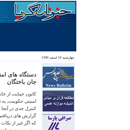
چهارشنبه 10 اسفند 1390
دستگاه های امني
جان باختگان
کانون حمايت از خانو
امنيتی حکومت, به ن
کنترل جدی در آنجا هش
گزارش های دريافتی, 
که اگر غير از نکات ت