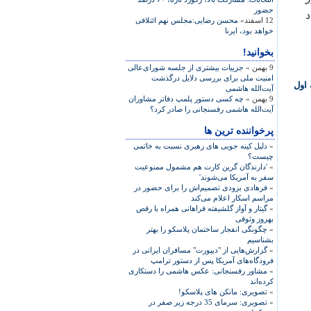
حضور
د
12 اسفند»
محسن رضایی:مجلس نهم ائتلافی
خواهد بود، ایرنا
بخوانید!
9 بهمن »
جزییات بیشتری از جلسه شورای‌عالی
امنیت ملی برای بررسی دلایل درگذشت
اول
آیت‌الله هاشمی
9 بهمن »
چه کسی دستور پلمپ دفاتر مشاوران
آیت‌الله هاشمی رفسنجانی را صادر کرد؟
پرخواننده ترین ها
»
دلیل کینه جویی های رهبری نسبت به خاتمی
چیست؟
»
'دارندگان گرین کارت هم مشمول ممنوعیت
سفر به آمریکا می‌شوند'
»
فرهادی بزودی تصمیم‌اش را برای حضور در
مراسم اسکار اعلام می‌کند
»
گیتار و آواز گلشیفته فراهانی همراه با رقص
بهروز وثوقی
»
چگونگی انفجار ساختمان پلاسکو را بهتر
بشناسیم
»
گزارش‌هایی از "دیپورت" مسافران ایرانی در
فرودگاه‌های آمریکا پس از دستور ترامپ
»
مشاور رفسنجانی: عکس هاشمی را دستکاری
کرده‌اند
»
تصویری: مانکن های پلاسکو!
»
تصویری: سرمای 35 درجه زیر صفر در