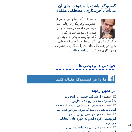
گفت‌وگو نباشد، یا خشونت جای آن
می‌آید یا فریبکاری، مصطفی ملکیان
ما فقط با گفت‌وگو می‌توانیم از
خشونت و فریبکاری رهایی پیدا
کنیم. در جامعه هر مساله‌ای از
سه راه رفع می‌شود، یکی
گفت‌وگوست، یکی خشونت و
دیگر فریبکاری. اگر در جامعه گفت‌وگو تعطیل
شود دو رقیبی که جای آن را می‌گیرند، خشونت
و فریبکاری هستند ... [
ادامه مطلب
]
خواندنی ها و دیدنی ها
در همين زمينه
12 اسفند»
از شرکت خاتمی در انتخابات
شگفت‌زده نشدم، زیباکلام، فارس
12 اسفند»
هاشمی رفسنجانی: انشاء الله نتيجه
انتخابات هماني باشد كه مردم مي‌خواهند، ایلنا
12 اسفند»
خبرنگار سی ان ان: سوار
اتوبوسمان کرده اند و به حوزه های انتخاباتی
می
می برند!
12 اسفند»
پیش بینی مقامات رسمی از
ر
انتخابات: مشارکت بالا، رکورد تازه، ۶۰ درصد