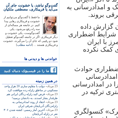
گفت‌وگو نباشد، یا خشونت جای آن
 و امدادرسانی به
می‌آید یا فریبکاری، مصطفی ملکیان
قی بروند.
ما فقط با گفت‌وگو می‌توانیم از
خشونت و فریبکاری رهایی پیدا
ن گزارش داده
کنیم. در جامعه هر مساله‌ای از
سه راه رفع می‌شود، یکی
ن شرایط اضطراری
گفت‌وگوست، یکی خشونت و
دیگر فریبکاری. اگر در جامعه گفت‌وگو تعطیل
 با ایران
شود دو رقیبی که جای آن را می‌گیرند، خشونت
و فریبکاری هستند ... [
ادامه مطلب
]
ی کمک نکرده
خواندنی ها و دیدنی ها
اضطراری حوادث
امدادرسانی
در همين زمينه
 در امدادرسانی
23 مرداد»
دولت با مقاوم سازی 20 هزار واحد
ان زلزله‌های ۷، ۲ و ۹ ریشتری ترکیه در
مسكونی در مناطق زلزله زده موافقت كرد
23 مرداد»
فرض کنید زلزله زدگان ایرانی هم
طرفدار بشار اسدند، به دادشان برسید!
23 مرداد»
انتقاد از روند امدادرسانی به
زلزله‌زدگان آذربایجان شرقی ایران
ترک» کنسولگری
23 مرداد»
آخرین آمار رسمی: کشته‌ شدن ۳۰۶
نفر در زلزله آذربایجان
22 مرداد»
ادامه موج انتقادات به عملكرد