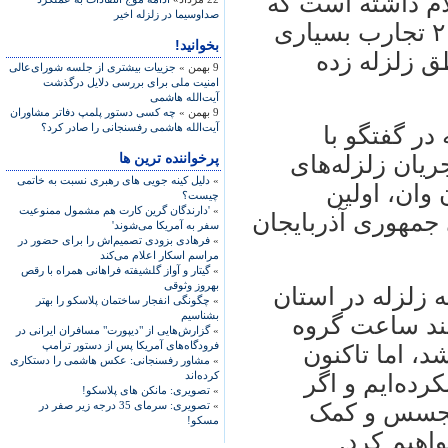
علام داشته است که
صداوسيما در زلزله اخير
این کشور در جریان زلزله‌های سال ۲۰۱۱ تجارب بسیاری
بخوانید!
ق زلزله زده
9 بهمن »
جزییات بیشتری از جلسه شورای‌عالی
امنیت ملی برای بررسی دلایل درگذشت
آیت‌الله هاشمی
9 بهمن »
چه کسی دستور پلمپ دفاتر مشاوران
آیت‌الله هاشمی رفسنجانی را صادر کرد؟
در گفتگو با
پرخواننده ترین ها
یان زلزله‌های
»
دلیل کینه جویی های رهبری نسبت به خاتمی
ن وان، اولین
چیست؟
»
'دارندگان گرین کارت هم مشمول ممنوعیت
 جمهوری آذربایجان
سفر به آمریکا می‌شوند'
»
فرهادی بزودی تصمیم‌اش را برای حضور در
مراسم اسکار اعلام می‌کند
»
گیتار و آواز گلشیفته فراهانی همراه با رقص
بهروز وثوقی
 زلزله در استان
»
چگونگی انفجار ساختمان پلاسکو را بهتر
بشناسیم
ند ساعت گروه
»
گزارش‌هایی از "دیپورت" مسافران ایرانی در
فرودگاه‌های آمریکا پس از دستور ترامپ
د، اما تاکنون
»
مشاور رفسنجانی: عکس هاشمی را دستکاری
کرده‌اند
رده‌ایم و اگر
»
تصویری: مانکن های پلاسکو!
 تجسس و کمک
»
تصویری: سرمای 35 درجه زیر صفر در
مسکو!
اهیم کرد.