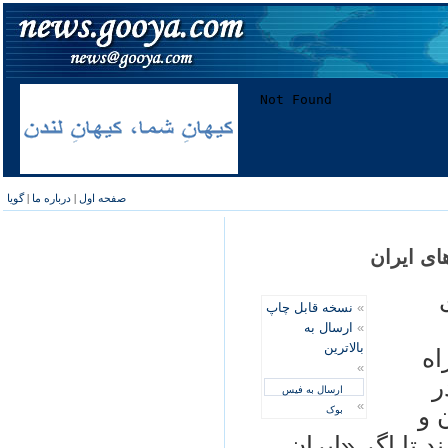
صفحه اول
|
درباره ما
|
گویا
ای ایران
»
نسخه قابل چاپ
»
ارسال به
بالاترین
اه
»
ر
ارسال به فیس
»
 و
بوک
 تا اگر «ایران