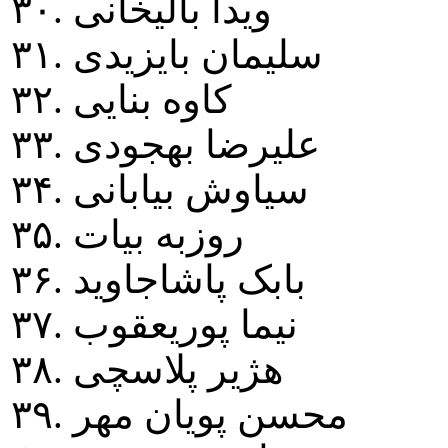
۳۰. ويدا باليخانی
۳۱. سليمان بايزيدی
۳۲. کاوه بنايی
۳۳. عليرضا بهجودی
۳۴. سياوش بيابانی
۳۵. روزبه بيات
۳۶. بابک پاشاجاويد
۳۷. نيما پوريعقوب
۳۸. هژير پلاسچی
۳۹. محسن پويان مهر