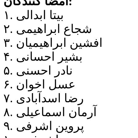
امضا کنندگان:
۱. بيتا ابدالی
۲. شجاع ابراهيمی
۳. افشين ابراهيميان
۴. بشير احسانی
۵. نادر احسنی
۶. عسل اخوان
۷. رضا اسدآبادی
۸. آرمان اسماعيلی
۹. پروين اشرفی