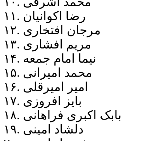
۱۰. محمد اشرفی
۱۱. رضا اکوانيان
۱۲. مرجان افتخاری
۱۳. مريم افشاری
۱۴. نيما امام جمعه
۱۵. محمد اميرانی
۱۶. امير اميرقلی
۱۷. بايز افروزی
۱۸. بابک اکبری فراهانی
۱۹. دلشاد امينی