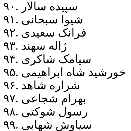
۹۰. سپيده سالار
۹۱. شيوا سبحانی
۹۲. فرانک سعيدی
۹۳. ژاله سهند
۹۴. سيامک شاکری
۹۵. خورشيد شاه ابراهيمی
۹۶. شراره شاهد
۹۷. بهرام شجاعی
۹۸. رسول شوکتی
۹۹. سياوش شهابی