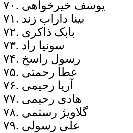
۷۰. يوسف خيرخواهی
۷۱. بينا داراب زند
۷۲. بابک ذاکری
۷۳. سونيا راد
۷۴. رسول راسخ
۷۵. عطا رحمتی
۷۶. آريا رحيمی
۷۷. هادی رحيمی
۷۸. گلاويژ رستمی
۷۹. علی رسولی