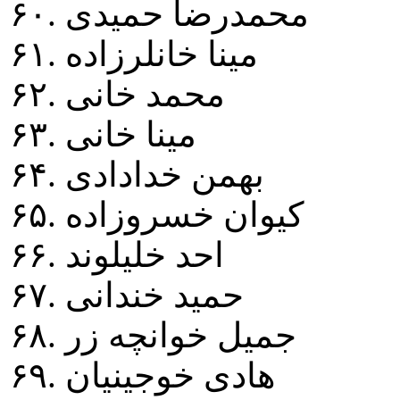
۶۰. محمدرضا حميدی
۶۱. مينا خانلرزاده
۶۲. محمد خانی
۶۳. مينا خانی
۶۴. بهمن خدادادی
۶۵. کيوان خسروزاده
۶۶. احد خليلوند
۶۷. حميد خندانی
۶۸. جميل خوانچه زر
۶۹. هادی خوجينيان