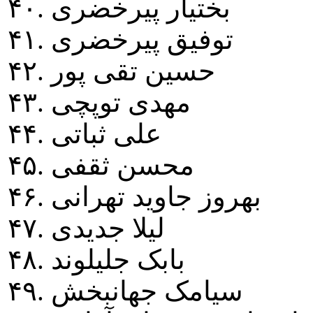
۴۰. بختيار پيرخضری
۴۱. توفيق پيرخضری
۴۲. حسين تقی پور
۴۳. مهدی توپچی
۴۴. علی ثباتی
۴۵. محسن ثقفی
۴۶. بهروز جاويد تهرانی
۴۷. ليلا جديدی
۴۸. بابک جليلوند
۴۹. سيامک جهانبخش