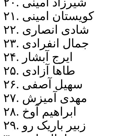
۲۰. شيرزاد امينی
۲۱. کويستان امينی
۲۲. شادی انصاری
۲۳. جمال انفرادی
۲۴. ايرج آبشار
۲۵. طاها آزادی
۲۶. سهيل آصفی
۲۷. مهدی آميزش
۲۸. ابراهيم آوخ
۲۹. زبير باريک رو