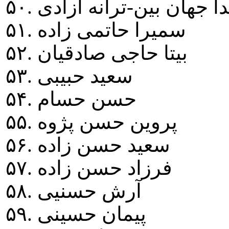
شيدا جهان بين-ترانه آزادی
۵۱. سميرا حاتمی زاده
۵۲. بيتا حاجی صادقيان
۵۳. سعيد حبيبی
۵۴. حسن حسام
۵۵. پروين حسن پژوه
۵۶. سعيد حسن زاده
۵۷. فرزاد حسن زاده
۵۸. آرش حسنيی
۵۹. پيمان حسينی