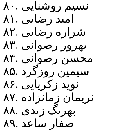
۸۰. نسيم روشنايی
۸۱. اميد رضايی
۸۲. شراره رضايی
۸۳. بهروز رضوانی
۸۴. محسن رضوانی
۸۵. سيمين روزگرد
۸۶. نويد زکريايی
۸۷. نريمان زمانزاده
۸۸. بهرنگ زندی
۸۹. صفار ساعد