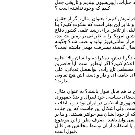
 جنایات، اپوزیسیون ببندیم و تاریخی جعل
کنیم که وجود نداشته است ؟
 فراموش کنیم؟ بعنوان مثال، اگر از حقوق
و بنا بر این بهتر است که سکوت کنیم؟ بنا
دلیلی‌ از تلاش برای رشد علمی کشور دفاع
شین آمریکا را به طریقی بر زمین نشانده،
پوزیسیون باید بلافاصله اعلام کند که دروغ است؟ پس چگونه هواپیمای بدون سرنشین بر زمین نشست و 19 هزار سانتریفیوژ تولید و نصب شد؟ چگونه
ست سال گذشته پیشرفت مهمی‌ داشته است؟
 دگر اندیش، دمکرات، و انسان والا" جلوه
علام کنیم؟ اگر اینطور است، آیا حاضریم
مصطفی تاج زاده، ابوالفضل قدیانی، علی
ای خامنه ای و دار و دسته اش هیچ تفاوتی
ندارند؟
فین ما هم قابل قبول باشند؟ به عنوان مثال،
عالیت‌های سیاسی خود لیبرال و ضدّ جمهوری
هوری اسلامی در ایران بودند و با انقلاب
ل است، ولی‌ اشکال این جاست که این جناب
ه از خود ایشان هم جوانتر هستند، و بنا بر
 نمی‌تواند باشد ، صرف نظر از این موضوع
 یا استفاده از ان توسط مخالفین هم قابل
قبول است.