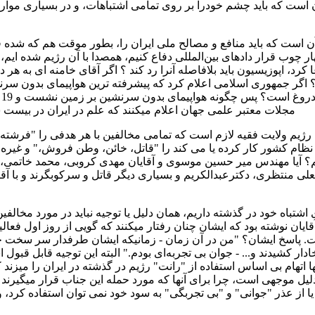
آن است که باید چشم خودرا بر روی تمامی اشتباهات، و در بسیاری موارد
‌ آن است که باید منافع و مصالح ملی‌ ایران را، بطور موقت هم که شده
 چوب قرار داد‌های بین‌المللی دفاع کنیم، همصدا با آن رژیم شده ایم، 
رد، اپوزیسیون باید بلافاصله آنرا رد کند ؟ اگر آقای خامنه ای به هر 
 ؟ اگر جمهوری اسلامی اعلام کرد که پیشرفته ترین هواپیمای بدون سرن
ا
مجلات معتبر علمی‌ جهان اعلام میکنند که علم در ایران در بی
 رژیم ولایت فقیه لازم است که تمامی مخالفین با هر هدفی‌ را "فرشته،
نظام کشور کار کرده یا می کند را "قاتل، خائن، وطن فروش،" و غیره ا
یم؟ آیا مهندس میر حسین موسوی و آقایان مهدی کروبی، محمد خاتمی، 
علی منتظری، دکترعبدالکریم و بسیاری دیگر قاتل و سرکوبگرند و با آق
‌های اشتباه خود در گذشته داریم، همان دلیل یا توجیه نباید در مورد مخال
ز آقایان نوشته بود که ایشان چنان رفتار میکنند که گویی از روز اول ف
یست. پاسخ ایشان؟ "من در آن زمان - زمانیکه ایشان طرفدار سر سخت جم
ر کشیدند و... - جوان بی‌ تجربه‌ای بودم." البته این توجیه قابل قبو
ا اتهام بی‌ اساس استفاده از "رانت" رژیم در گذشته در ایران را میزند ک
دلیل موجهی است، چرا برای آنها که مورد حمله این جناب قرار میگیرند
ا از عذر "جوانی" و "بی تجربگی" به سود خود نمی توان استفاده کرد، و