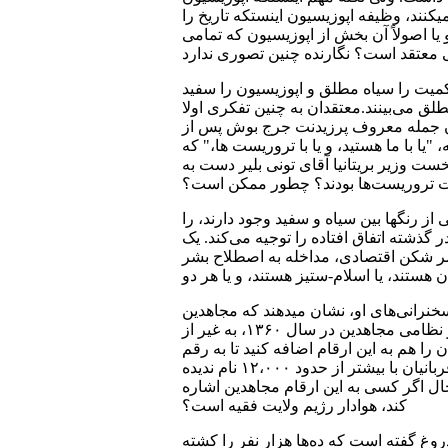
یکنند، وظیفه اپوزیسیون اینستکه تاریخ را
یا اصولاً آن بخش از اپوزیسیون که تمامی
میت را سیاه مطلق و اپوزیسیون را سفید
طلق می‌بینند.معتقدان به چنین تفکری اولا
 با آن جمله معروف پرزیدنت جرج بوش پس از
ردند که، "یا با ما هستید، و یا با تروریست ها،" که
ت وزیر بریتانیا آقای تونی بلیر دست به
ت تروریست‌ها بودند؟ چطور ممکن است؟
ز رنگها بین سیاه و سفید وجود دارند، را
 گذشته اتفاق افتاده را توجیه می‌کند. یک
کمر شکن اقتصادی، مداخله به اصطلاح بشر
نرانی‌‌های او، نشان میدهند که مجاهدین
حدود ۶۹ هزار تن از نظامیان ایران را در تجاوز صدام حسین به ایران کشته اند، به گفته رجوی در سال اول فاز نظامی مجاهدین در سال ۱۳۶۰، به غیر از
 سازمان را هم به این ارقام اضافه کنید تا به رقم
وحشتناکی برسید. در طول همان مدت رژیم حد اکثر حدود ۱۸،۰۰۰ را اعدام کرد، اگر چه نگارنده لیستی از نام قربانیان با بیشتر از حدود ۱۲،۰۰۰ نام ندیده
ایت بر ضدّ بشریت بود.حال اگر کسی‌ به این ارقام مجاهدین اشاره
کند، هوادار رژیم ولایت فقیه است؟
روغ گفته است که ده‌ها هزار نفر را کشته