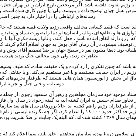
با رژیم تفاوت داشته باشد. اگر مرتجعین تاریخ ایران را در تهران جعل م
صوص نسل جوان توضیح داده و بنویسد. ولی‌ آیا چنین کاری شده است، و 
رسانه‌های ارتباطی‌ را در اختیار دارد به چنین اصلی‌ معتقد است؟ نگارنده چنین تصوری ندارد.
د است که فقط کسانی‌ مخالف واقعی‌ رژیم ولایت فقیه هستند که حاک
وژی ها و نظام‌های توتالیتر انسان‌ها و دنیا را بصورت سیاه و سفید م
 که آرزو دارند اتفاق افتاده باشد ، جعل کنند، و ثانیا ریشه فکری آنها
وریستی ۱۱ سپتامبر ۲۰۰۱ بخوبی توصیف میشود. در آن زمان آقای بوش به جهان اسلام اعلام ک
نه بود. ده‌ها میلیون نفر در سطح جهان بر ضدّ تصمیم آقای بوش و نخس
تظاهرات زدند، ولی‌ چون مخالف جنگ بودند همدس
ته باشد که چنین تفکری را رد کرده و یک حقیقت ساده، که طیف وسیعی ا
یم در ایران حمایت مستقیم و یا غیر مستقیم می‌کند، و یا جنایتی که در
تفاق این بخش از اپوزیسیون همان هایی هستند که طرفدار تحریم‌های 
دوستانه، و حتی جنگ و تجزیه ایران هستند، یا اسلام-ستیز هستند، و یا هر دو.
سناد موجود خود سازمان مجاهدین و رهبر آن مسعود رجوی، از جمله سخ
هوری اسلامی، ۲ هزار تن از طرفداران رژیم را هم کشته اند. حالا ترورهای سال های بعد
است. از این تعداد حدود ۴۵۰۰ در اعدام‌های سال ۱۳۶۷ کشته شده‌اند، که البته یک جن
ری اسلامی دروغ بوده، سازمان مجاهدین خلق باید رسما اعلام کند که د