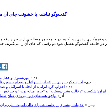
گفت‌وگو نباشد، یا خشونت جای آن می
ت و فریبکاری رهایی پیدا کنیم. در جامعه هر مساله‌ای از سه راه ر
ر در جامعه گفت‌وگو تعطیل شود دو رقیبی که جای آن را می‌گیرند، خشو
21 دی»
اپوزیسیون و جعل ت
8 دی»
احزاب کرد ایرانی: از اتحاد با اسرائیل و صدام حسین،
8 دی»
احزاب کرد ایرانی: از اتحاد با اسرائیل و 
با ایران: شکست "دخالت بشر دوستانه" و "خاور میانه نوین" و چرخش
8 آذر»
توافق هسته‌ای ژنو: پیروزی صلح ط
9 بهمن »
جزییات بیشتری از جلسه شورای‌عالی امنیت ملی برای