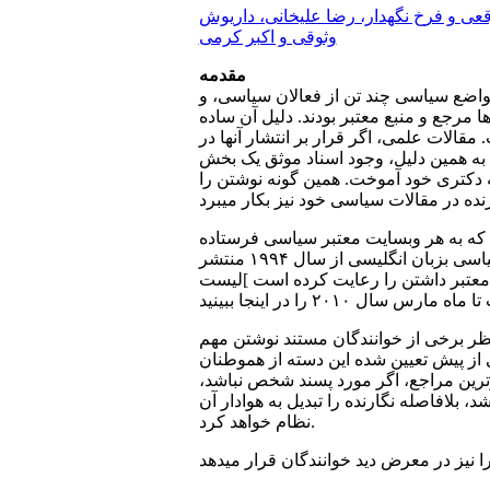
عی و فرخ نگهدار، رضا علیخانی، داریوش
وثوقی و اکبر کرمی
مقدمه
مواضع سیاسی چند تن از فعالان سیاسی، و
ا مرجع و منبع معتبر بودند. دلیل آن ساده
الات علمی‌، اگر قرار بر انتشار آنها در
 به همین دلیل، وجود اسناد موثق یک بخش
ه دکتری خود آموخت. همین گونه نوشتن را
 که به هر وبسایت معتبر سیاسی فرستاده
شود، باید دارای منابع و مراجع معتبر باشند، وگرنه مورد قبول قرار نخواهد گرفت. نگارنده خود صد‌ها مقاله سیاسی بزبان انگلیسی از سال ۱۹۹۴ منتشر
بود[ و برای هر یک از آنها اصل مراجع معتبر داشتن را رعایت کرده است ]لیست
نظر برخی‌ از خوانندگان مستند نوشتن مهم
از پیش تعیین شده این دسته از هموطنان
‌ترین مراجع، اگر مورد پسند شخص نباشد،
، بلافاصله نگارنده را تبدیل به هوادار آن
نظام خواهد کرد.