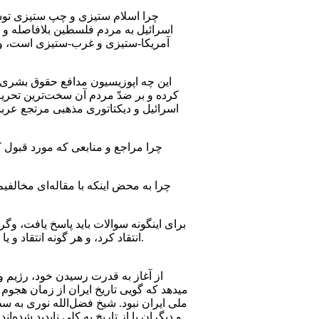
چرا اسلام ستیزی و چپ ستیزی توسط
اسرائیل به مردم فلسطین بلافاصله و هم
آمریکا-ستیزی و غرب-ستیزی است، ولی
این چه اپوزیسیون مدافع حقوق بشری ا
کرده و بر ضدّ مردم آن سخت‌ترین تحری
اسرائیل و دیکتاتوری مذهبی‌ مرتجع عرب
چرا مراجع و منابعی که مورد قبول ک
چرا به محض اینکه با مقاله‌ای مخالفی
انتقاد کرد، و هر گونه انتقاد و یا حتی کنجکاوی در مورد بقیه با واکنش شدید و بر چسب "ضدّ انقلاب" مواجه میشد. نتیجه آن شد که امروز میبینیم.
از آغاز به قدرت رسیدن خود، رژیم ول
ملی‌ ایران نبود. شیخ فضل‌الله نوری به 
و دیگران یا از تاریخ به کلی‌ ناپدید شده‌ا