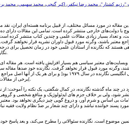
"رژیم کشتار"، محمد رضا نیکفر، اکبر گنجی، محمد سهیمی، محمد برق
ین مقاله در مورد مسائل مختلف، از قبیل برنامه هسته‌ای ایران، نقد 
لوچ با دولت‌های خارجی‌ منتشر کرده است. تمامی این مقالات دارای ده‌ه
 تعداد بسیار زیادی مقالات علمی‌ و چندین کتاب منتشر کرده است. مق
اجع معتبر باشند، وگرنه مورد قبول داوران نشریه قرار نخواهند گرفت.
ی هستند که نگارنده از استادان علمی‌ خود در زمان تحصیل برای درج
نگارنده در مقالات سیاسی خود نیز بکار میبرد.
وبسایت‌های معتبر سیاسی هم بسیار افزایش یافته است. هر مقاله‌ ای
کرده است ]اگر چه نخستین مقاله سیاسی انگلیسی نگارنده در سال ۱۹۷۹ 
برخی‌ از مقالات تا ماه مارس سال ۲۰۱۰ را در اینجا ببینید[.
ود در چند ماه گذشته نگارنده، در کمال شگفتی، یک نکته را آموخت: از 
شر شود، ولی‌ بر خلاف جزم های ایدئولوژیک و منافع شخصی و گروهی 
امات بی‌ اساس و شرم آور، و دروغ گویی چیز دیگری نخواهد بود. معتبر
رد پسند خواننده نباشد و دارای چند شعار بر ضدّ نظام ولایت فقیه نباشد