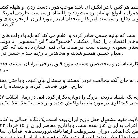
 هر کس با هر انگیزه‌ای باشد موجب هورا، دست زدن، و هلهله کشیدن م
راه با انواع اتهامات رد میشود؟ چرا انتقاد از سیاست خارجی‌ آمریکا 
‌ دفاع از سیاست آمریکا و متحدان آن در مورد ایران، از تحریم‌های 
گرفته ت
ست که بیانیه جمعی صادر کرده و اعلام می کند که باید با دولت های 
م‌های اقتصادی را اعمال میکنند ، "همسو" شد؟ این "همسویی" با دول
ستان سعودی رسیده است. در مقاله های قبلی نشان داده شد که اکثر گر
صدام حسین همسو شدند، و مجاهدین با رژیم صدام حسین در یک جبهه علیه نظامیان کشور خود جنگیدند.
ارشناسان و متخصصین هستند، مورد قبول برخی‌ ایرانیان نیستند، فقط 
مراج
م، به جای آنکه مخالفت خودرا مستند و مستدل بیان کنیم، و یا حتی محت
ندارم،" فورا فحاشی کرده، و نویسنده را مت
ایت فقیه مشغول جعل تاریخ ایران بوده است. یک نگاه اجمالی‌ به کتاب‌
سطح یک انقلابی دوران مشروطیت ارتقا یافته،تروریست‌های فدأییان اسل
ند، و یا ضدّ انقلاب بودند. البته از رژیم ولایت فقیه غیر از این انتظاری ن