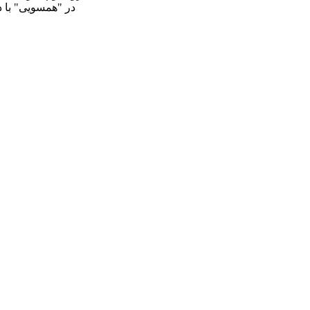
در "همسویی" با د