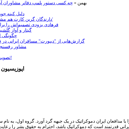
9 بهمن »
چه کسی دستور پلمپ دفاتر مشاوران آی
دلیل کینه ج
'دارندگان گرین کارت هم مشمول ممنوعیت سفر به آمریکا می‌شوند'
فرهادی بزودی تصمیم‌اش را برا
گیتار و آواز گلش
چگونگی ان
گزارش‌هایی از "دیپورت" مسافران ایرانی در ف
مشاور رفسنجا
تصویری: سرمای 35 درجه زیر صفر در مسکو!
اپوزیسیون 
با مدافعان ایران دموکراتیک در یک جبهه گرد آورد. گروه اول، به نام 
یرانی قدرتمند است که دموکراتیک باشد، احترام به حقوق بشر را رعای