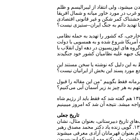
یشود، ولی‌ انتقاد از لیبرالیسم و ظلم
و غرب در مورد خاور میانه و شمال افریقا
وحشتناک کمر شکن و غیر قانونی اقتصادی
ا تهدید دائم به جنگ ایران‌--ستیزی نیست؟
خارجی، که کشور را تهدید به حمله نظامی
ت آمریکا شروع شده و به همسویی با دولت
وه های اپوزیسیون در دهه اول انقلاب با
به این دلیل که نوشته یا سخن مستند این
ع مورد پسند این بخش از ایرانیان نیست؟
رمانه فقط بگوییم "من این مقاله را قبول
هم به هر چیز بد زیر آسمان آبی می‌کنیم؟
برای اینگونه سوالات باید پاسخ یافت، وگرنه یک اشتباه تاریخی‌ بزرگ را دوباره تکرار کرده ایم. در زمان انقلاب ۱۳۵۷ هم گفته شد که فقط باید از رژیم شاه
تاریخ جعلی
های تاریخ دبیرستانی‌، بعنوان مثال، نشان
میدهد که گویی تاریخ ایران از زمان هجوم اعراب به ایران آغاز شده است، و یا تاریخ معاصر ایران از ۱۵ خرداد ۱۳۴۲. گویی زنده یاد دکتر محمد مصدق رهبر
ام بعنوان قهرمانان آزادی معرفی‌ میشوند
باید داشت. ولی‌ نکته مهم اینستکه اپوزیسیون