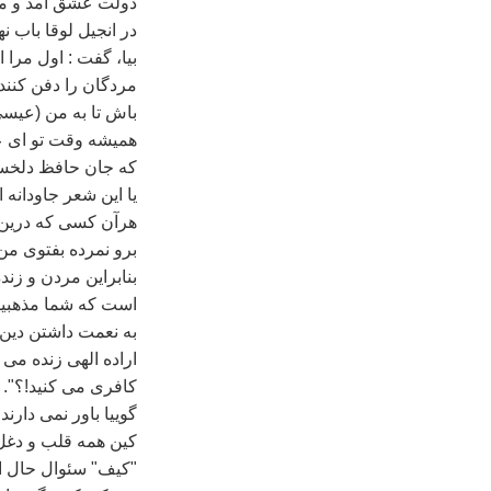
دولت عشق آمد و من
بيا، گفت : اول مرا 
مردگان را دفن کنند‌
باش تا به من (عيسی
هميشه وقت تو ای 
که جان حافظ دلخست
يا اين شعر جاودانه ا
هرآن کسی که درين
برو نمرده بفتوی من 
بنابراين مردن و زن
است که شما مذهبيون 
به نعمت داشتن دين 
اراده الهی زنده م
کافری می کنيد!؟". ي
گوييا باور نمی دارند
کين همه قلب و دغل 