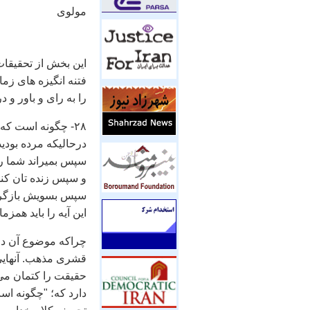
مولوی
اين بخش از تحقيقات
فتنه انگيزه های زم
را به رای و باور و
٢٨- چگونه است که به خدا کفر می ورزيد
درحاليکه مرده بوديد
سپس بميراند شما را
و سپس زنده تان کند
سپس بسويش بازگرد
اين آيه را بايد همزمان با
چراکه موضوع آن در 
قشری مذهب. آنهايی 
حقيقت را کتمان می 
دارد که؛ ‌"چگونه ا