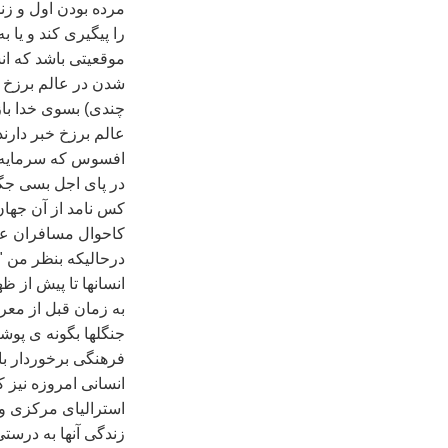
مرده بودن اول و زند
را پيگيری کند و يا 
موقعيتی باشد که ان
شدن در عالم برزخ م
چندی) بسوی خدا باز
عالم برزخ خبر دارند
افسوس که سرمايه 
در پای اجل بسی جگ
کس نامد از آن جهان
کاحوال مسافران ع
درحاليکه بنظر من ‌
انسانها تا پيش از ظ
به زمان قبل از معرف
جنگلها بگونه ی پوشي
فرهنگی برخوردار باش
انسانی امروزه نيز ک
استراليای مرکزی و 
زندگی آنها به درست