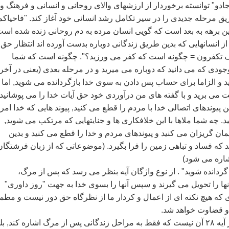
دو" توانسته برخوردار از ارزشهای والای روحانی و انسانی و فرهنگ و
يق مرحله جديدی را در سير تکامل رشد انسانی خود آغاز کند. "فاحياکم
اين برهه به بعد است که گويی انسان مرده به دم روحانی زنده شده است
از انسانهايی که بدين طريق زندگانی دوباره بدست آورده اند انتظار حق
ف تکفرون = چگونه است که کفر می ورزيد؟‌". چگونه است که شما
وجودی که می دانيد که دوباره می ميريد و در مرحله بعدی (يعنی در آخ
د و الزاما برای حساب پس دادن به سوی خدا بازگردانده می شويد, اما ب
می بريد و با گفته های من درآوردی خود حق آيات خدا را می پوشانيد 
 پيوندهای اتصالی خدا با مردم را قطع می کنيد, پيوند هايی که خدا امر
. چه شما ملاها با اين خلافکاری ها و جنايتهايی که مرتکب می شويد,
 ايمان گريزان می کنيد و پيوندهای مردم و خدا را قطع می کنيد و بدين
که فساد و تباهی زمين را فرا بگيرد. (موضوعاتی که از زبان فرشتگان
اشاره می شود)
ردانده شويد‌" . از نوع واژگان آيه بنظر می رسد که پس از مرگ،
نها را تحويل می گيرند و سپس آنها را بسوی خدا به جهت ‌"روز داوری‌"
 که هيچ نکته ای از اعمال و کردار ما از نظرگاه حق دور نيست و مطمئ
 و قضاوت خواهد شد.
قصد و نظر قرآن در آيه ۲۸ آن نيست که فقط به مراحل زندگانی پس از مرگ اشاره کند, ب