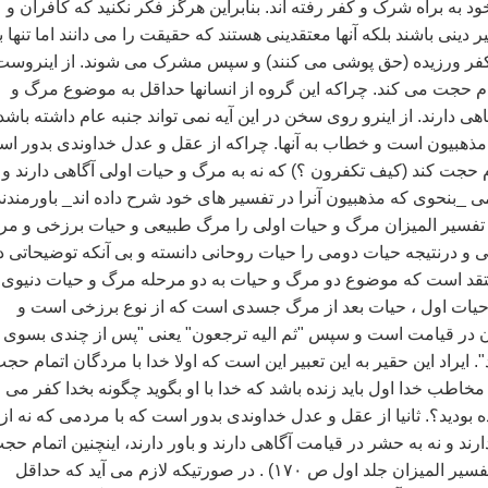
خود به براه شرک و کفر رفته اند. بنابراين هرگز فکر نکنيد که کافران و
ينی باشند بلکه آنها معتقدينی هستند که حقيقت را می دانند اما تنها ب
ر ورزيده (حق پوشی می کنند) و سپس مشرک می شوند. از اينروست
تمام حجت می کند. چراکه اين گروه از انسانها حداقل به موضوع مرگ و
هی دارند. از اينرو روی سخن در اين آيه نمی تواند جنبه عام داشته باشد
مذهبيون است و خطاب به آنها. چراکه از عقل و عدل خداوندی بدور ا
م حجت کند (کيف تکفرون ؟) که نه به مرگ و حيات اولی آگاهی دارند و 
 _بنحوی که مذهبيون آنرا در تفسير های خود شرح داده اند_ باورمندند
 تفسير الميزان مرگ و حيات اولی را مرگ طبيعی و حيات برزخی و م
و درنتيجه حيات دومی را حيات روحانی دانسته و بی آنکه توضيحاتی د
د است که موضوع دو مرگ و حيات به دو مرحله مرگ و حيات دنيوی 
 حيات اول ، حيات بعد از مرگ جسدی است که از نوع برزخی است و
در قيامت است و سپس ‌"ثم اليه ترجعون‌" يعنی ‌"پس از چندی بسوی ا
. ايراد اين حقير به اين تعبير اين است که اولا خدا با مردگان اتمام حج
 مخاطب خدا اول بايد زنده باشد که خدا با او بگويد چگونه بخدا کفر می
 بوديد؟. ثانيا از عقل و عدل خداوندی بدور است که با مردمی که نه از
ند و نه به حشر در قيامت آگاهی دارند و باور دارند، اينچنين اتمام حج
کند. (رجوع کنيد به تفسير الميزان جلد اول ص ۱۷۰) . در صورتيکه لازم می آيد که حداقل