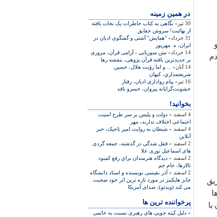
در همين زمينه
30 تیر»
نگاهی به کتاب خاطرات يک نجات يافته
از بهائيت! سروش حقايق
31 خرداد»
"همایش" آشتی و گفتگوی ادیان در
ایران، ه. مهرپور
14 خرداد»
متن سوريايی - آرامی قرآن، مروری
دم
بر جديدترين يافته قرآن پژوهی، بنفشه رها
14 آبان»
... و اما رؤيت هلال، حسين
شريعتمداري، کيهان
16 تیر»
پيام ‌رواداری اديان، رفتار
خشونت‌گرايانه پيروان، خسرو ناقد
بخوانید!
4 اسفند »
دولت و پلیس بر سر طرح امنیت
اجتماعی اختلاف ندارند، مهر
4 اسفند »
شیطان به روایت امیر تاجیک، خبر
آنلاین
2 اسفند »
قفل شدگی در گذشته، جمعه گردی
های اسماعيل نوری علا
2 اسفند »
ديدگاه‌ هنرمندان براي رفع كمبود
تالارها، جام جم
2 اسفند »
آذر نفیسی نویسنده و استاد دانشگاه
يق
جانز هاپکینز در مورد تازه ترین اثر خود صحبت
می کند (ویدئو)، صدای آمریکا
ا
پرخواننده ترین ها
با
»
دلیل کینه جویی های رهبری نسبت به خاتمی