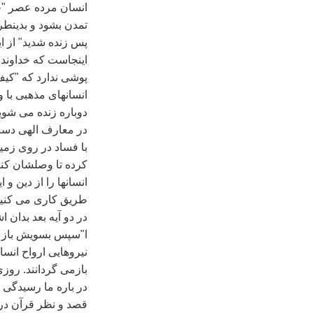
انسان مرده عصر "جا
تمدن بشود و بدينطر
پس زنده شديد‌" از 
‌اينجاست که خداوند 
پوشی ندارد که ‌"کي
انسانهای مذهبی با 
دوباره زنده می شوي
در معارف الهی دست 
با فساد در روی زمين
کرده تا وصلشان کنيد
انسانها را از دين و
طريق کاری می کنيد 
در دو آيه بعد بدان 
ا‌"سپس بسويش باز گ
نيروهايی ارواح انسا
بازمی گردانند. روزی
در باره ما رسيدگی