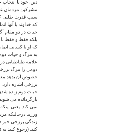
دين, خود با انتخاب 
مشرکين مردمان غير د
سبب قدرت طلبی کف
که خداوند با آنها ا
حيات در دو مقام آگا
بلکه فقط و فقط با 
که او با کسانی اتما
به مرگ و حيات دومی
علامه طباطبايی در
دومی را مرگ برزخی 
خصوص آن بدهد معتق
برزخی اشاره دارد.
حيات دوم زنده شدن 
بازگردانده می شويد‌"
نمی کند. يعنی اينکه
ورزيد درحاليکه مرده
زندگی برزخی خبر دار