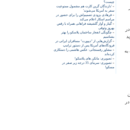
چیست؟
»
'دارندگان گرین کارت هم مشمول ممنوعیت
سفر به آمریکا می‌شوند'
»
فرهادی بزودی تصمیم‌اش را برای حضور در
مراسم اسکار اعلام می‌کند
»
گیتار و آواز گلشیفته فراهانی همراه با رقص
بهروز وثوقی
در
»
چگونگی انفجار ساختمان پلاسکو را بهتر
د
بشناسیم
»
گزارش‌هایی از "دیپورت" مسافران ایرانی در
فرودگاه‌های آمریکا پس از دستور ترامپ
»
مشاور رفسنجانی: عکس هاشمی را دستکاری
به
کرده‌اند
»
تصویری: مانکن های پلاسکو!
»
تصویری: سرمای 35 درجه زیر صفر در
مسکو!
ن
در