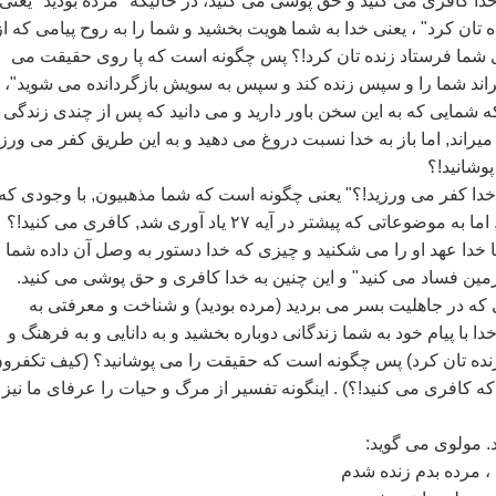
دا کافری می کنيد و حق پوشی می کنيد، در حاليکه ‌"مرده بوديد‌" يعنی
ده تان کرد‌" ، يعنی خدا به شما هويت بخشيد و شما را به روح پيامی که از
ی شما فرستاد زنده تان کرد!؟ پس چگونه است که پا روی حقيقت می
راند شما را و سپس زنده کند و سپس به سويش بازگردانده می شويد‌"،
 شمايی که به اين سخن باور داريد و می دانيد که پس از چندی زندگی 
 ميراند, اما باز به خدا نسبت دروغ می دهيد و به اين طريق کفر می ورزي
وشانيد!؟
دا کفر می ورزيد!؟‌" يعنی چگونه است که شما مذهبيون, با وجودی که 
اين سخن باور داريد, اما به موضوعاتی که پيشتر در آيه ۲۷ ياد آوری شد, کافری می کنيد!؟
 با خدا عهد او را می شکنيد و چيزی که خدا دستور به وصل آن داده شما
مين فساد می کنيد" و اين چنين به خدا کافری و حق پوشی می کنيد.
که در جاهليت بسر می برديد (مرده بوديد) و شناخت و معرفتی به
دا با پيام خود به شما زندگانی دوباره بخشيد و به دانايی و به فرهنگ و
نده تان کرد) پس چگونه است که حقيقت را می پوشانيد؟ (کيف تکفرو
ه کافری می کنيد!؟) . اينگونه تفسير از مرگ و حيات را عرفای ما نيز 
د. مولوی می گويد:
، مرده بدم زنده شدم