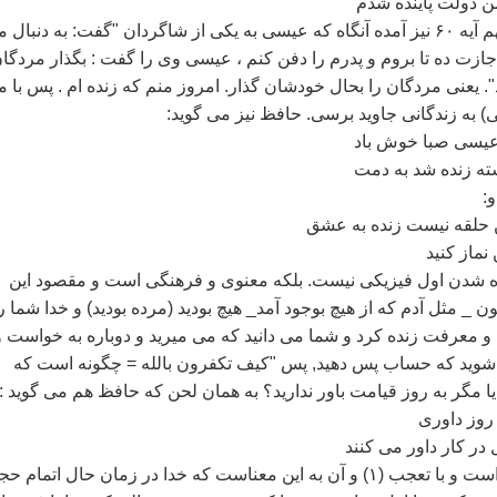
 دولت پاينده شدم
در انجيل لوقا باب نهم آيه ۶۰ نيز آمده آنگاه که عيسی به يکی از شاگردان ‌"گفت: به دنبال
اجازت ده تا بروم و پدرم را دفن کنم ، عيسی وی را گفت : بگذار مردگا
". يعنی مردگان را بحال خودشان گذار. امروز منم که زنده ام . پس با 
) به زندگانی جاويد برسی. حافظ نيز می گويد:
عيسی صبا خوش باد
ه زنده شد به دمت
و:
 حلقه نيست زنده به عشق
نماز کنيد
ده شدن اول فيزيکی نيست. بلکه معنوی و فرهنگی است و مقصود اين
_ مثل آدم که از هيچ بوجود آمد_ هيچ بوديد (مرده بوديد) و خدا شما ر
و معرفت زنده کرد و شما می دانيد که می ميريد و دوباره به خواست و
ی شويد که حساب پس دهيد, پس "کيف تکفرون بالله = چگونه است که
ا مگر به روز قيامت باور نداريد؟ به همان لحن که حافظ هم می گويد :
 روز داوری
در کار داور می کنند
"کيف‌" سئوال حال است و با تعجب (۱) و آن به اين معناست که خدا در زمان حال اتمام 