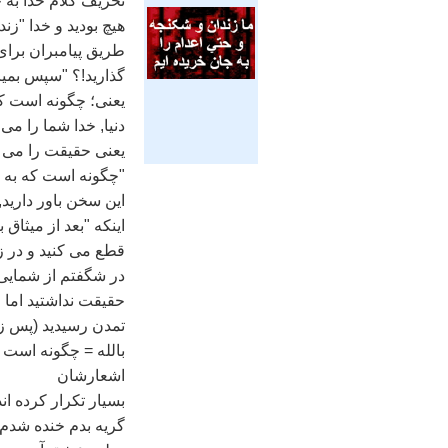
تحريف کلام خدا به خ
هيچ بوديد و خدا ‌"زن
طريق پيامبران برا
گذاريد!؟ ‌"سپس بمي
يعنی؛ چگونه است که
دنيا, خدا شما را می
يعنی حقيقت را می پ
"چگونه است که به خ
اينکه "بعد از ميثاق
قطع می کنيد و در ز
در شگفتم از شمايی 
حقيقت نداشتيد اما خ
تمدن رسيديد (پس ز
بالله = چگونه است ک
اشعارشان
بسيار تکرار کرده ان
گريه بدم خنده شدم 