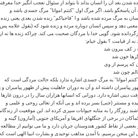
ه شدن بعد آن را انسان بداند تا بتواند از سئوال تعجب انگيز خدا معرفت
به آن پاسخگو باشد. اگر مرگ اول ‌"کنتم امواتا‌" مرگ جسدی باشد و
سان به مرگ مرده شده باشد و ا "فاحياکم" زنده شدن بعدی يعنی زنده
عنی دهد و سپس انسان دوباره مرده و زنده شود که (بقول علامه پس 
گردانده شود, گويی خدا با مردگان صحبت می کند. چراکه زنده ها نه از
 نه از قيامت ؟ بقول خيام:
ز کف بيرون شد
رها خون شد
 که پرسم از وی
الم چون شد
"کنتم امواتا‌" به مرگ جسدی اشاره ندارد بلکه حالت مردگی است که
هور پيامبران داشته اند و آن به دوران جاهليت پيش از ظهور پيامبران و ي
ت دينی اشاره دارد. دورانی که انسانها هزاران سال را در درون غارها 
ده و مستتر (جنی) بسر برده اند و بی آنکه از تعالی روحی و علمی و
ند روزگار را به مثابه حيوانات سپری کرده اند. اين موقعيت از زندگان
مآکان در برخی از جنگلهای افريقا و آمريکای جنوبی (آمازون) گينه و
بعضی از نقاط کشور هندوستان جريان دارد و ما می توانيم از مطالعه
ی اين سخن برسيم. با آمدن مذاهب توحيدی و بشارت انبيا الهی است که