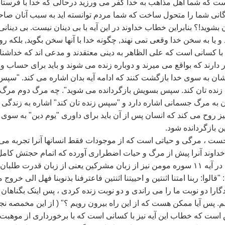
ت که شما اهل مذاهب به خدا کفر می ورزيد درحالی که خدا با فرستا
گانی شما را متحول ساخت که شما مردم توانسته ايد به سبب آنان صا
بشويد!؟ بنابراين خطاب خداوند در اين آيه با بی دينان نيست. بی دينانی
و يا به سخن خدا وقعی نمی نهند, چگونه خدا با آنها سخن بگويد, بلکه ر
ا کسانی است که علی الظاهر به دينی معتقدند و مدعی اند که خداشن
ور دارند که بواقع می ميرند و دوباره زنده می شوند و بايد برای حساب و
ن به سوی خدا بازگشت کنند که ادامه آيه بدان اشاره می کند. ‌"سپس
عد زنده تان کند. سپس بسويش بازگردانده می شويد". چه مرگ دوم مرگ
ه مرگ جسمانی اشاره دارد و ‌"سپس زنده تان کند‌" اشاره به زندگی
 روح می کند که انسان پس از آن بايد برای داوری ‌"يوم دين‌" به سوی
ين بازگردانده شود.
ت ، مرگی و حياتی است که از موجودات فقط انسانها آنرا تجربه می
خداوند آنرا پيش از مرگ و حيات اضطراری آورده که اتمام حجتش کامل
باشد. در قرآن کريم در آيه ۱۱ سوره مومن نيز از زبان مشرکين يعنی از زبان قدرت طلبان
قالوا: ربنا امتنا اثنتين و احييتنا اثنتين فاعترفنا بذنوبنا فهل الی خروج 
گارا دو نوبت ما را می راندی و دو نوبت زنده کردی ، پس اينک بگناهان
. پس آيا ممکن هست که از اين راه بيرون رويم ؟" ( از اين مخمصه نج
است که خطاب اين آيه نيز با کسانی است که با برخورداری از موهبت