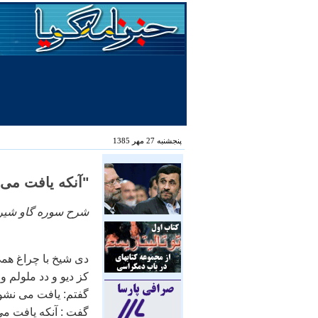
پنجشنبه 27 مهر 1385
"آنکه يافت می 
شرح سوره گاو شيرده (بق
دی شيخ با چراغ ه
کز ديو و دد ملولم 
گفتم: يافت می نشود
گفت : آنکه يافت م