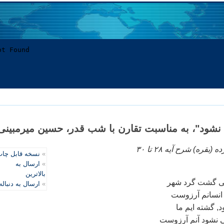
نشود"، به مناسبت تقارن با شب قدر، حسين ميرمبينی
ره) شرح آيه ۲۸ تا ۳۰
»
نسخه قابل چا
»
ارسال به
بالاترین
می گشت گرد شهر
»
ارسال به دنباله
و انسانم آرزوست
, گشته ايم ما
ی نشود آنم آرزوست