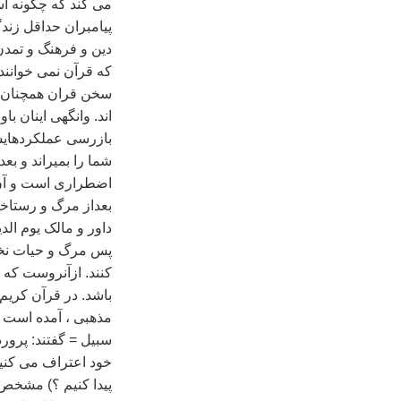
می کند که چگونه اس
پيامبران حداقل زند
دين و فرهنگ و تمدن 
که قرآن نمی خوانند 
سخن قران همچنان ب
اند. وانگهی اينان با
بازرسی عملکردهايشا
شما را بميراند و ب
اضطراری است و آن ب
بعداز مرگ و رستاخيز
داور و مالک يوم الد
پس مرگ و حيات نخس
کنند. ازآنروست که 
مذهبی ، آمده است : ‌"
سبيل = گفتند: پرورد
خود اعتراف می کنيم
پيدا کنيم ؟) مشخص 