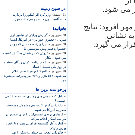
از
ز می شود.
در همين زمينه
11 اسفند»
وزیرکار: اگر کنکور را بردارند
دانشگاه‌ها بدون دانشجو می‌مانند، مهر
مهر افزود: نتايج
بخوانید!
ه نشانی
20 شهریور »
گزارش ورايتي از فيلمبرداري
سريال «جعفري جوزاني» در آمريکا، ایسنا
20 شهریور »
اجراي زنده محسن نامجو در
جشنواره فيلم ونيز، موسيقي ما
20 شهریور »
ثروتي که در شمال به آتش کشيده
مي شود، ابتکار
20 شهریور »
اعلام برنامه اکران رايگان سينماها
در روز ملي سينما، اعتماد
18 شهریور »
نتايج کنکور فردا صبح اعلام
می‌شود، ۵۲۴ هزار و ۷۶۹ نفر پذيرفته می‌شوند،
مهر
پرخواننده ترین ها
»
دلیل کینه جویی های رهبری نسبت به خاتمی
چیست؟
»
'دارندگان گرین کارت هم مشمول ممنوعیت
سفر به آمریکا می‌شوند'
»
فرهادی بزودی تصمیم‌اش را برای حضور در
مراسم اسکار اعلام می‌کند
»
گیتار و آواز گلشیفته فراهانی همراه با رقص
بهروز وثوقی
»
چگونگی انفجار ساختمان پلاسکو را بهتر