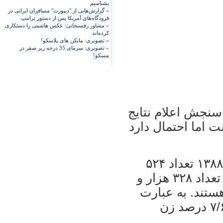
بشناسیم
»
گزارش‌هایی از "دیپورت" مسافران ایرانی در
فرودگاه‌های آمریکا پس از دستور ترامپ
»
مشاور رفسنجانی: عکس هاشمی را دستکاری
کرده‌اند
»
تصویری: مانکن های پلاسکو!
»
تصویری: سرمای 35 درجه زیر صفر در
مسکو!
سنجش اعلام نتايج
 ساعت ۱۲ امشب است اما احتمال دارد
خدايی افزود: در آزمون سراسری سال ۱۳۸۸ تعداد ۵۲۴
هزار و ۷۶۹ نفر قبول شده اند که از اين تعداد ۳۲۸ هزار و
ار و ۹۷۷ نفر مرد هستند. به عبارت
ديگر ۳/۳۷ دهم پذيرفته ‌شدگان مرد و ۷/۶۲ درصد زن