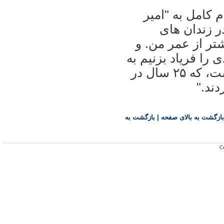
 کامل به "امير
ل بی گناه در زندان های
تر از عمر من. و
 را فرياد بزنيم به
خاطر وجود کسانی چون امير انتظام است، که ۲۵ سال در
ند."
بازگشت به بالای صفحه
|
بازگشت به
Co