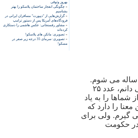
بهروز وثوقی
»
چگونگی انفجار ساختمان پلاسکو را بهتر
بشناسیم
»
گزارش‌هایی از "دیپورت" مسافران ایرانی در
فرودگاه‌های آمریکا پس از دستور ترامپ
»
مشاور رفسنجانی: عکس هاشمی را دستکاری
کرده‌اند
»
تصویری: مانکن های پلاسکو!
»
تصویری: سرمای 35 درجه زیر صفر در
مسکو!
ن ۲۱ سال دارم و چهار سال ديگر ۲۵ ساله می شوم.
چرا در مورد عدد ۲۵ حرف می زنم؟ نمی دانم، عدد ۲۵
 شماها را به ياد
۲۵ برای من اين معنا را دارد که
 می گيرم. ولی برای
 سال زندان در حکومت