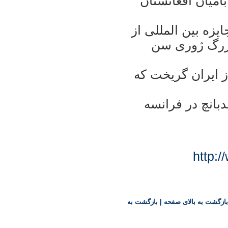
اميان افغانستان
لين و سن سباستين رفت و برنده ۲۲جايزه بين المللی از
بزرگ ژوری سن
ز ايران گريخت که
دبانچ در فرانسه
http:
بازگشت به بالای صفحه
|
بازگشت به