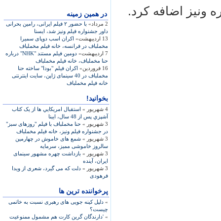
 ونيز اضافه کرد.
در همين زمينه
2 مرداد»
با حضور ۲ فيلم ايرانی، رامين بحرانی
داور جشنواره فيلم ونيز شد، ايسنا
13 اردیبهشت»
اکران اسب دوپای سمیرا
مخملباف در فرانسه، خانه فیلم مخملباف
7 اردیبهشت»
دومين فيلم مستند "NHK" درباره
حنا مخملباف، خانه فيلم مخملباف
16 فروردین»
اکران فیلم "بودا" ساخته حنا
مخملباف در 40 سینمای ژاپن، سایت اینترنتی
خانه فیلم مخملباف
بخوانید!
4 شهریور »
استقبال امريکايي ها از يک کتاب
آشپزي پس از 48 سال، ايبنا
3 شهریور »
حنا مخملباف با فيلم "روزهای سبز"
در جشنواره فيلم ونيز، خانه فيلم مخملباف
3 شهریور »
شمع های خاموش در چهارمين
سالروز خاموشی مميز، سرمايه
3 شهریور »
بازداشت چهره مشهور سينمای
ايران، آينده
3 شهریور »
دلت که می گيرد، شعری از ويدا
فرهودی
پرخواننده ترین ها
»
دلیل کینه جویی های رهبری نسبت به خاتمی
چیست؟
»
'دارندگان گرین کارت هم مشمول ممنوعیت