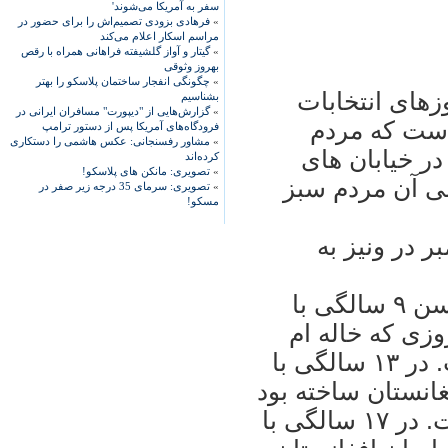
سفر به آمریکا می‌شوند'
»
فرهادی بزودی تصمیم‌اش را برای حضور در
مراسم اسکار اعلام می‌کند
»
گیتار و آواز گلشیفته فراهانی همراه با رقص
بهروز وثوقی
»
چگونگی انفجار ساختمان پلاسکو را بهتر
زهای انتخابات
بشناسیم
»
گزارش‌هایی از "دیپورت" مسافران ایرانی در
است که مردم
فرودگاه‌های آمریکا پس از دستور ترامپ
»
مشاور رفسنجانی: عکس هاشمی را دستکاری
در خيابان های
کرده‌اند
»
تصویری: مانکن های پلاسکو!
ی آن مردم سبز
»
تصویری: سرمای 35 درجه زیر صفر در
مسکو!
در روز ۱۰ و ۱۱ سپتامبر در ونيز به
حنا مخمباف اکنون ۲۰ سال دارد. او در سن ۹ سالگی با
وزی که خاله ام
مريض بود به فستيوال لوکارنو راه يافت. در ۱۳ سالگی با
غانستان ساخته بود
به بخش منتقدين جشنواره ونيز راه يافت. در ۱۷ سالگی با