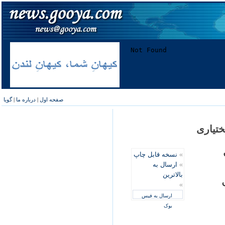
صفحه اول
|
درباره ما
|
گویا
ختياری
»
نسخه قابل چاپ
»
ارسال به
بالاترین
ل
»
ارسال به فیس
بوک