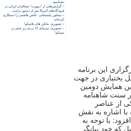
بشناسیم
»
گزارش‌هایی از "دیپورت" مسافران ایرانی در
فرودگاه‌های آمریکا پس از دستور ترامپ
»
مشاور رفسنجانی: عکس هاشمی را دستکاری
کرده‌اند
»
تصویری: مانکن های پلاسکو!
»
تصویری: سرمای 35 درجه زیر صفر در
مسکو!
زاری اين برنامه
يل بختياری در جهت
ين همايش دومين
ر سنت شاهنامه
ی از عناصر
با اشاره به نقش
زود: با توجه به
ل که خود بيانگر