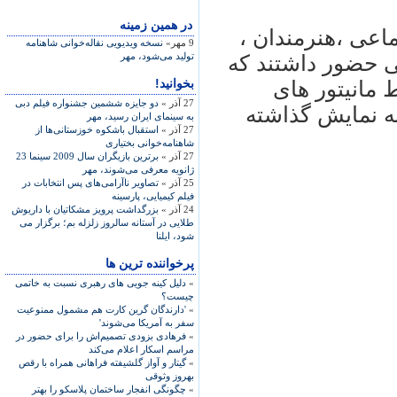
در همين زمينه
اعی ،هنرمندان ،
9 مهر»
نسخه ویدیویی نقاله‌خوانی شاهنامه
تولید می‌شود، مهر
هزار خوزستانی حضور داشتند که
بخوانید!
 مانيتور های
27 آذر »
دو جایزه ششمین جشنواره فیلم دبی
ه نمايش گذاشته
به سینمای ایران رسید، مهر
27 آذر »
استقبال باشکوه خوزستانی‌ها از
شاهنامه‌خوانی بختياری
27 آذر »
برترین بازیگران سال 2009 سینما 23
ژانویه معرفی می‌شوند، مهر
25 آذر »
تصاویر ناآرامی‌های پس انتخابات در
فیلم کیمیایی، پارسینه
24 آذر »
بزرگداشت پرويز مشکاتيان با داريوش
طلايی در آستانه سالروز زلزله بم؛ برگزار می
شود، ايلنا
پرخواننده ترین ها
»
دلیل کینه جویی های رهبری نسبت به خاتمی
چیست؟
»
'دارندگان گرین کارت هم مشمول ممنوعیت
سفر به آمریکا می‌شوند'
»
فرهادی بزودی تصمیم‌اش را برای حضور در
مراسم اسکار اعلام می‌کند
»
گیتار و آواز گلشیفته فراهانی همراه با رقص
بهروز وثوقی
»
چگونگی انفجار ساختمان پلاسکو را بهتر