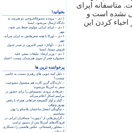
ست. متاسفانه اپرای
بخوانید!
ی نشده است و
1 دی »
پرونده ممنوع‌الخروجي دو هنرمند به
احیاء کردن این
دادگاه ارسال مي‌شود، ايسنا
1 دی »
اپرای ایرانی مولوی ضبط می شود،
مهر
1 دی »
لورکا با همه شعرهایش به ایران می‌آید،
مهر
1 دی »
«آواتار» جيمز کامرون در صدر جدول
فروش سينما، ايسنا
1 دی »
وزير ارشاد: تبليغات منفي عليه
جشنواره فجر از سوي هنرمندان نيست، اعتماد
پرخواننده ترین ها
»
دلیل کینه جویی های رهبری نسبت به خاتمی
چیست؟
»
'دارندگان گرین کارت هم مشمول ممنوعیت
سفر به آمریکا می‌شوند'
»
فرهادی بزودی تصمیم‌اش را برای حضور در
مراسم اسکار اعلام می‌کند
»
گیتار و آواز گلشیفته فراهانی همراه با رقص
بهروز وثوقی
»
چگونگی انفجار ساختمان پلاسکو را بهتر
بشناسیم
»
گزارش‌هایی از "دیپورت" مسافران ایرانی در
فرودگاه‌های آمریکا پس از دستور ترامپ
»
مشاور رفسنجانی: عکس هاشمی را دستکاری
کرده‌اند