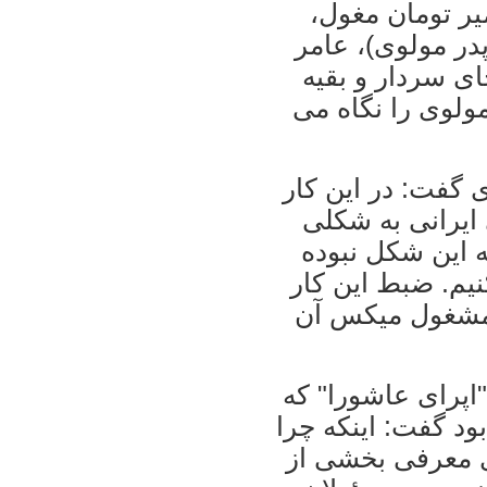
ر تومان مغول،
در مولوی)، عامر
ی سردار و بقیه
ولوی را نگاه می
 گفت: در این کار
ایرانی به شکلی
ه این شکل نبوده
یم. ضبط این کار
و مشغول میکس آن
"اپرای عاشورا" که
د گفت: اینکه چرا
ی معرفی بخشی از