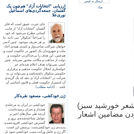
ارسال به فیس
ارزيابی "انتخابات آزاد" هم‌چون يک
بوک
گفتمان، جمعه‌گردی‌های اسماعيل
نوری‌علا
جای حيرت عميق است که فکر
گفتمان "انتخابات آزاد" از جانب
کسانی مطرح می‌شود که خود
را صراحتاً "سکولار" می دانند. بنا
بر هر تعريف موجود، چنين آدمی
خواهان شراکت صاحب‌وار و تامه‌ی همه‌ی آحاد
ملت و شهروندان يک کشور در حاکميت است و،
هم‌چنين، اين هدف را بی‌جداکردن حکومت و
دولت از مذاهب و مکاتب مقدور نمی‌يابد. چنين
کسی نمی‌تواند هدف اعلام شده‌ای جز
خواستاری انحلال حکومت مذهبی و برقراری
حکومتی سکولار داشته‌باشد و نمی‌تواند تن به
شرکت در "انتخابات آزاد"ی دهد که يک گزينه‌ی
آن استمرار حکومت فعلی و قانون اساسی آن
باشد ... [
ادامه مطلب
]
ژن ِخودکشی، مسعود نقره‌کار
 شعر خورشيد سبز)
خودکشی در ايران به مرحله‌ی
هشدار و بحران رسيده‌است.
دن مضامين اشعار
آن‌چه طی سال‌های اخير بر
عوامل شناخته‌شده‌ی بروز و
گسترش خودکشی افزوده‌شده،
پديده‌ی ژن خودکشی‌ست. پرسش اين است،
اگر ژن و عامل وراثت سبب خودکشی شود باز