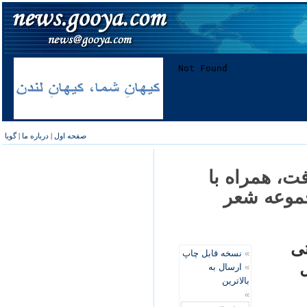
صفحه اول
|
درباره ما
|
گویا
ت، همراه با
جموعه شعر
ی
»
نسخه قابل چاپ
»
ارسال به
بالاترین
»