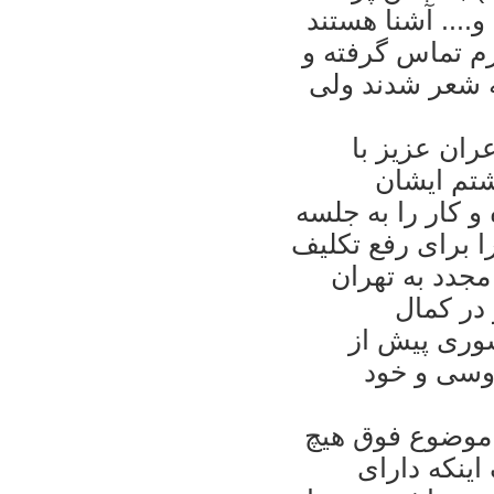
.... آشنا هستند
رم تماس گرفته و
ه شعر شدند ولی
ران عزيز با
شتم ايشان
 و کار را به جلسه
 برای رفع تکليف
مجدد به تهران
 در کمال
وری پيش از
دوسی و خود
ر موضوع فوق هيچ
اينکه دارای