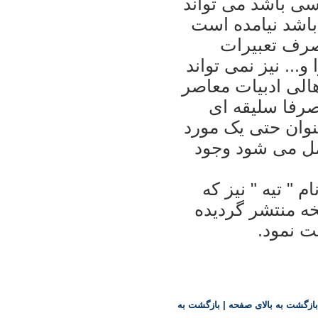
سی باشد می تواند
باشد نيامده است
صرف تعبيرات
.. نيز نمی تواند
هالی ادبيات معاصر
صرفا سليقه ای
نوان حتی يک مورد
امل می شود وجود
 " تيه " نيز که
خه منتشر گرديده
ت نمود.
بازگشت به بالای صفحه
|
بازگشت به