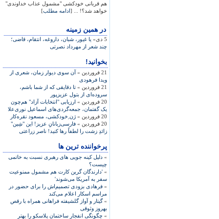
هم قربانی خودکشی "مشمول عذاب خداوندی"
خواهد شد؟! ... [
ادامه مطلب
]
در همين زمينه
5 دی»
يا غيور، شبان، داروغه، انتقام، قاضی؛
چند شعر از مهرداد نصرتی
بخوانید!
21 فروردین »
آن سوی ديوار زمان، شعری از
ويدا فرهودی
21 فروردین »
تا دقايقی که از شما باشم،
سروده‌ای از بتول عزيزپور
20 فروردین »
ارزيابی "انتخابات آزاد" هم‌چون
يک گفتمان، جمعه‌گردی‌های اسماعيل نوری‌علا
20 فروردین »
ژن ِخودکشی، مسعود نقره‌کار
20 فروردین »
فارسی‌زبانانِ عزيز! اين "شِين"
زائدِ زشت را لطفاً رها کنيد! ناصر زراعتی
پرخواننده ترین ها
»
دلیل کینه جویی های رهبری نسبت به خاتمی
چیست؟
»
'دارندگان گرین کارت هم مشمول ممنوعیت
سفر به آمریکا می‌شوند'
»
فرهادی بزودی تصمیم‌اش را برای حضور در
مراسم اسکار اعلام می‌کند
»
گیتار و آواز گلشیفته فراهانی همراه با رقص
بهروز وثوقی
»
چگونگی انفجار ساختمان پلاسکو را بهتر