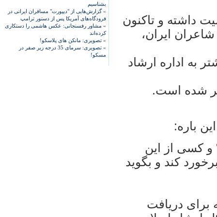
بشناسیم
»
گزارش‌هایی از "دیپورت" مسافران ایرانی در
يت داشته و تاکنون
فرودگاه‌های آمریکا پس از دستور ترامپ
»
مشاور رفسنجانی: عکس هاشمی را دستکاری
شاعران ايران،
کرده‌اند
»
تصویری: مانکن های پلاسکو!
»
تصویری: سرمای 35 درجه زیر صفر در
مسکو!
 به اداره ارشاد
تشر شده است.
ن باره:
 و کسی از اين
رخورد کند و بگويد
ه برای دريافت