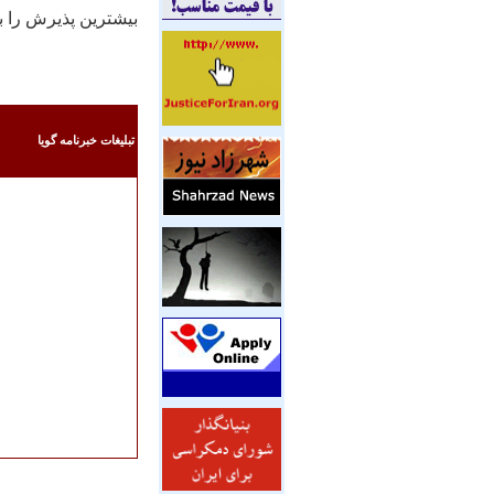
بيشترين پذيرش را برای شهرس
تبليغات خبرنامه گويا