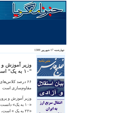
چهارشنبه 17 شهریور 1389
وزير آموزش و 
"۱۰ به يک" است، ايسنا
۶۶ درصد کلاس‌های
مقاوم‌سازی است
وزير آموزش و پرور
«۱۰ به يک» دان