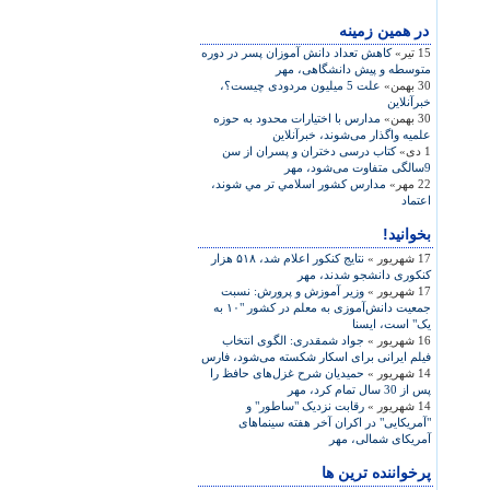
در همين زمينه
15 تیر»
کاهش تعداد دانش آموزان پسر در دوره
متوسطه و پيش دانشگاهی، مهر
30 بهمن»
علت 5 میلیون مردودی چیست؟،
خبرآنلاین
30 بهمن»
مدارس با اختیارات محدود به حوزه
علمیه واگذار می‌شوند، خبرآنلاین
1 دی»
کتاب درسی دختران و پسران از سن
9سالگی متفاوت می‌شود، مهر
22 مهر»
مدارس کشور اسلامي تر مي شوند،
اعتماد
بخوانید!
17 شهریور »
نتايج کنکور اعلام شد، ۵۱۸ هزار
کنکوری دانشجو شدند، مهر
17 شهریور »
وزير آموزش و پرورش: نسبت
جمعيت دانش‌آموزی به معلم در کشور "۱۰ به
يک" است، ايسنا
16 شهریور »
جواد شمقدری: الگوی انتخاب
فيلم ايرانی برای اسکار شکسته می‌شود، فارس
14 شهریور »
حمیدیان شرح غزل‌های حافظ را
پس از 30 سال تمام کرد، مهر
14 شهریور »
رقابت نزدیک "ساطور" و
"آمریکایی" در اکران آخر هفته سینماهای
آمریکای شمالی، مهر
پرخواننده ترین ها