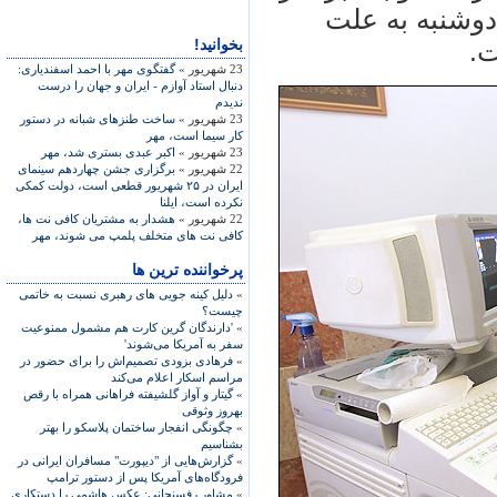
دوشنبه به علت
بخوانید!
ت.
23 شهریور »
گفتگوی مهر با احمد اسفندیاری:
دنبال استاد آوازم - ایران و جهان را درست
ندیدم
23 شهریور »
ساخت طنزهای شبانه در دستور
کار سیما است، مهر
23 شهریور »
اکبر عبدی بستری شد، مهر
22 شهریور »
برگزاری جشن چهاردهم سينمای
ايران در ۲۵ شهريور قطعی است، دولت کمکی
نکرده است، ايلنا
22 شهریور »
هشدار به مشتريان کافی نت ها،
کافی نت‌ های متخلف پلمپ می شوند، مهر
پرخواننده ترین ها
»
دلیل کینه جویی های رهبری نسبت به خاتمی
چیست؟
»
'دارندگان گرین کارت هم مشمول ممنوعیت
سفر به آمریکا می‌شوند'
»
فرهادی بزودی تصمیم‌اش را برای حضور در
مراسم اسکار اعلام می‌کند
»
گیتار و آواز گلشیفته فراهانی همراه با رقص
بهروز وثوقی
»
چگونگی انفجار ساختمان پلاسکو را بهتر
بشناسیم
»
گزارش‌هایی از "دیپورت" مسافران ایرانی در
فرودگاه‌های آمریکا پس از دستور ترامپ
»
مشاور رفسنجانی: عکس هاشمی را دستکاری