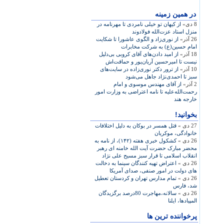
در همين زمينه
8 دی»
از کيهان تو خيلی نامردی تا مهرنامه در
منزل استاد عزت‌الله فولادوند
26 آذر»
از نوری‌زاد و الگوی‌ عاشورا تا شکايت
امام حسين(ع) به شرکت مخابرات
18 آذر»
از اميد دادن‌های آقای کروبی بی‌دليل
نيست تا اميرحسين آريان‌پور و حماقت‌اش
10 آذر»
از ترور دکتر نوری‌زاده در سايت‌های
سبز تا احمدی‌نژاد جاهل می‌شود
2 آذر»
از آقای مهندس موسوی و امام
رحمت‌الله‌عليه تا نامه اعتراضی به وزارت امور
خارجه هند
بخوانید!
27 دی »
قتل همسر در بوکان به دليل اختلافات
خانوادگی، موکريان
26 دی »
کشکول خبری هفته (۱۴۲)، از نامه به
محضر مبارک حضرت آيت الله خامنه ای رهبر
انقلاب اسلامی تا قرار سبز مسیح علی نژاد
26 دی »
اعتراض تهیه کنندگان سینما به دخالت
های دولت در امور صنفی، صدای آمریکا
26 دی »
تمام مدارس تهران و كردستان تعطیل
شد، فارس
26 دی »
سالانه،مهاجرت 80درصد برگزیدگان
المپیادها، ایلنا
پرخواننده ترین ها