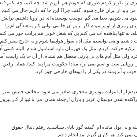
رف را تکرار کردم طوری که خودم هم باورم شد. چه کنم، چه نکنم؟ به
 باید از ایران خارج شوم. گفت چرا؟ این جا که داریم حال می کنیم.
ود می شویم، بعدا می گم. دوست نویسنده ای در اروپا داشتم. برایش 
ان رمزی از او پرسیدم اگر بیایم آن جا می توانی کار پناهندگی ام را
 نه تنها پناهنده ات می کنم بل که شغل خوبی هم برایت جور می کنم.
 داشتم و می توانستم مثل آدم سوار هواپیما شوم و به خارج سفر کنم، 
ترکیه حرکت کردم. مثل یک قهرمان وارد استانبول شدم. البته کسی آ
کرد ولی مثل آدم های بی پارتی معطل هم نشدم. از آن جا یک راست آم
 اروپایی ست و اسم نمی برم مبادا حکومت مرا پیدا کند). همان رفیق
خوب و آبرومند در یکی از رادیوهای خارجی جور کرد.
یدم از امامزاده موسوی معجزی صادر نمی شود. مخالف جنبش سبز
راکنده شدن دوستان عزیز و یاران ارجمند همان. مرا با تیپا از کار بیرون
ه و بی پول مانده ام. گفتم گور بابای سیاست. رفتم دنبال حقوق
 نمی کند. هر کاری گیرم آمد انجام دادم.