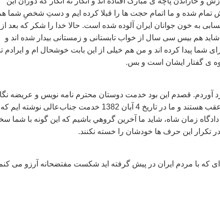
ازش و خاراندن پاچه ی مبارک افتاده اند و انگار نه انگار که دوران این
تمام شده و ما اتمام حجت ها را قبلا کرده ایم و دستِ شخصِ شما هم
حسابی به خون جوانان ایران آلوده شده است. حالا خدا را شکر که بعد از
ید هم بیس سی سال از خواب تابستانی و زمستانی بیدار شده اند و
ی شما پیدا کرده اند و من هم خیلی از این بابت خوشحال ام و ایرادم تن
وه ی گفتار ایشان است و بس.
د آوردم. قصدم این بود خدمت دوستان محترم نامه نویس و عریضه نگا
عرض کنم چند فاز عقب هستند و ما در تاریخ 4 آبان 1382 خدمت جناب‌عالی نوشته ایم که
ادگاه زمان شاه، شايد ما آخرين گروهي باشيم که اين گونه با شما سخ
 در تکرار این حرف ها خودشان را خسته نکنند.
 ای که با مردم ایران در پیش گرفته اید شکست مفتضحانه آرزو می کنم