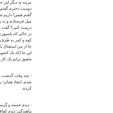
مرتبه ی دیگر این ح
دوست دخترم گفتم من
گفتم هیس! داریم شن
میل فرستادم و به زب
درست کنی؟ گفت بله.
در حالی که پاسپورت
کوه و کمر به طرف 
جا از من استقبال ن
این جا (که یک کشور
شفیق برایم یک کار 
- چند وقت گذشت. د
شدم. انتقاد همان؛ پ
کردند.
- دیدم خسته و گرسن
پناهندگی. دیدم کفاف