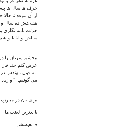
تازه به فکر ناز و نو
حرف ها سال ها پیش 
از آن موقع تا حالا 
هف هش ده سال و شا
جرئت نامه نگاری برا
به لحن و لفظ و شی
ببخشید سرتان را در
"به قول مهندس در د
مي گوئيم..." و زیاد
برای تان در مبارزه
با بدترین لعنت ها
ف.م.سخن