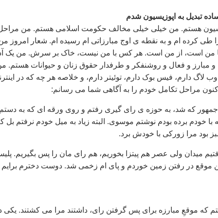
ساده تبدیل به اپوزیسیون شدم
سیون هستم. من خیلی خیلی مخالف حکومت اسلامی هستم. من مراحل
 طی کرده ام و به نقطه ی اوج مبارزاتی ام رسیده ام. شعار امروز من
 من است، از من است. هر کس با من نیست، خاک بر سرش. من یک آد
و مبارز و فعال و روشنفکر و طرفدار حقوق زنان و حیوانات هستم. م
 لاگ دارم، فیس بوک دارم، توئیتر دارم، و خلاصه هر چه که در اینتر
نون مراحل تکامل خودم را به آگاهی شما می رسانم:
جمهور که شد، به حوزه ی رای گیری رفتم و روی ورقه ای که به دستم
ه با خودم برده بودم نوشتم موسوی. البته زیاد به میل خودم نرفتم بل ک
 بود مرا زورکی با خودش برد.
تیم میدان ولی عصر هم پیتزا بخوریم، هم رای مان را پس بگیریم. پلی
ن موقع در رفتن زمین خوردم و پای ام زخمی شد. دوست دخترم برایم
تم که موقعِ مبارزه برای پس گرفتن رای، داشتند مرا می کشتند. یکی د