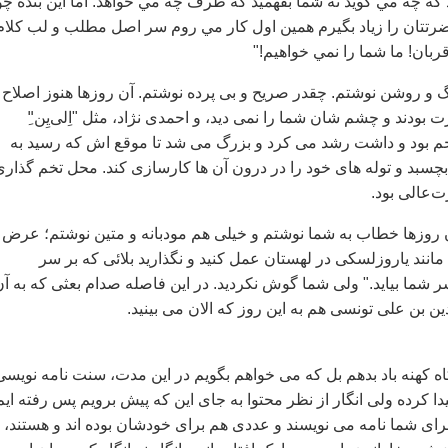
د که چه مي گويد نه شما بفهميد که طرف چه مي خواهد. اما اين بنده چ
تتان را زياد بگيرم همين اول کار مي روم سر اصل مطلب و لب کلام 
ربان! ما شما را نمي خواهيم!"
 و روشن نوشتم. چقدر صریح و بی پرده نوشتم. آن روزها هنوز اصلاح
بودند و چشم شان شما را نمی دید، و احمدی نژاد، مثل "اِلی‌یِن"ِ
خم بود و داشت رشد می کرد و بزرگ می شد تا موقع اش که رسید به
سبد و توله های خود را در درون آن ها کارسازی کند. محل تخم گذاری
‌عالی بود.
 روزها خطاب به شما نوشتم و خیلی هم مودبانه و متین نوشتم؛ عرض
د مانند ياروزلسکی در لهستان عمل کنيد و نگذاريد بلائی که بر سر
 شما بيايد." ولی شما گوش نکردید. در این فاصله صدام بعثی که به آن
دین بن علی تونسی هم به این روز که الان می بینید.
اه کهنه باد بدهم بل که می خواهم بگویم در این مدت، سنت نامه نویسی
دا کرده ولی انگار از نظر محتوا به جای این که پیش برویم پس رفته ایم
برای شما نامه می نویسند و عددی هم برای خودشان بوده اند و هستند،