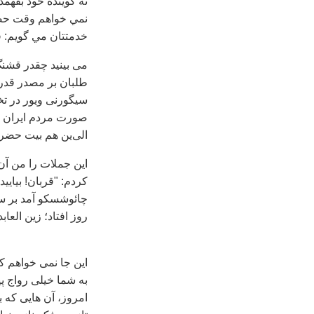
نه گوينده خود بفهم
نمي خواهم وقت حضر
خدمتتان مي گويم: ق
می بینید چقدر قشنگ
طلبان بر مصدر قدرت 
سیگورنی ویور در ت
صورت مردم ایران بچ
الی‌ین هم بیت حضرت
این جملات را من آن
کردم: "قربان! بيايي
چائوشسکو آمد بر سر
روز افتاد؛ زین العاب
این جا نمی خواهم ک
به شما خیلی رواج پی
امروز، آن هایی که 