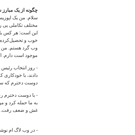
چگونه از یک مبارز 
سلام. من یک اپوزی
مختلف تکاملی یی را
این است: هر کس با
خوب و تحصیل‌کرده 
وب گرد هستم. من وب
موجود است دارم. اک
- روز انتخاب رئیس 
دادند، با خودکاری ک
دوست دخترم که سبز
- با دوست دخترم رف
به ما حمله کرد و م
غش و ضعف رفت.
- در وب لاگ ام نوش