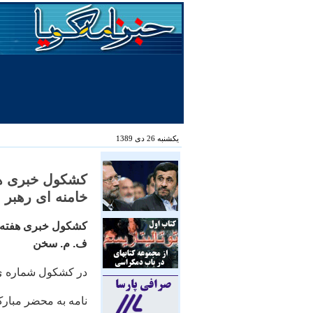
یکشنبه 26 دی 1389
خامنه ای رهبر 
کشکول خبری هفته (۱۴۲
ف. م. سخن
در کشکول شماره ی ۱۴۱ می خواني
نامه به محضر مبارک