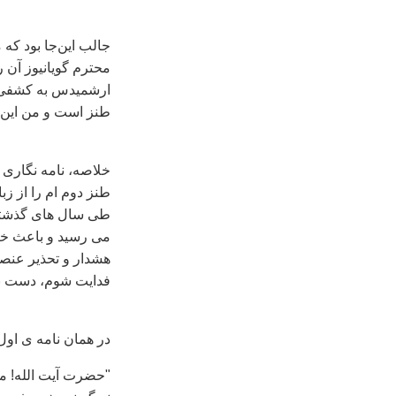
جالب این‌جا بود که
محترم گویانیوز آن 
ارشمیدس به کشفی بز
طنز است و من این ر
خلاصه، نامه نگاری 
طنز دوم ام را از زب
طی سال های گذشته 
می رسید و باعث خند
هشدار و تحذیر عنصر
فدایت شوم، دست بر
در همان نامه ی او
"حضرت آيت الله! مي