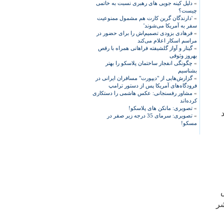
»
دلیل کینه جویی های رهبری نسبت به خاتمی
چیست؟
»
'دارندگان گرین کارت هم مشمول ممنوعیت
سفر به آمریکا می‌شوند'
»
فرهادی بزودی تصمیم‌اش را برای حضور در
مراسم اسکار اعلام می‌کند
»
گیتار و آواز گلشیفته فراهانی همراه با رقص
بهروز وثوقی
»
چگونگی انفجار ساختمان پلاسکو را بهتر
بشناسیم
»
گزارش‌هایی از "دیپورت" مسافران ایرانی در
فرودگاه‌های آمریکا پس از دستور ترامپ
»
مشاور رفسنجانی: عکس هاشمی را دستکاری
کرده‌اند
»
تصویری: مانکن های پلاسکو!
»
تصویری: سرمای 35 درجه زیر صفر در
مسکو!
شر