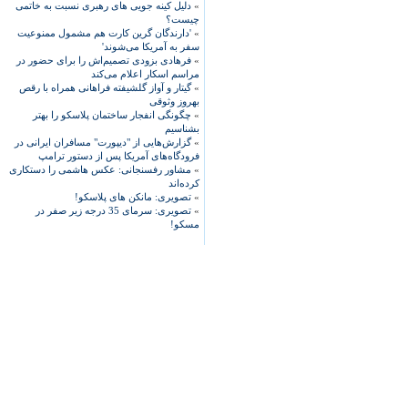
»
دلیل کینه جویی های رهبری نسبت به خاتمی
چیست؟
»
'دارندگان گرین کارت هم مشمول ممنوعیت
سفر به آمریکا می‌شوند'
»
فرهادی بزودی تصمیم‌اش را برای حضور در
مراسم اسکار اعلام می‌کند
»
گیتار و آواز گلشیفته فراهانی همراه با رقص
بهروز وثوقی
»
چگونگی انفجار ساختمان پلاسکو را بهتر
بشناسیم
»
گزارش‌هایی از "دیپورت" مسافران ایرانی در
فرودگاه‌های آمریکا پس از دستور ترامپ
»
مشاور رفسنجانی: عکس هاشمی را دستکاری
کرده‌اند
»
تصویری: مانکن های پلاسکو!
»
تصویری: سرمای 35 درجه زیر صفر در
مسکو!