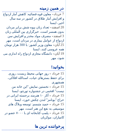
در همين زمينه
7 خرداد»
معاون قوه قضائيه: کاهش آمار ازدواج
و افزايش آمار طلاق در کشور در سه سال
اخير، ايسنا
20 اسفند»
تعداد زنان بيوه شش برابر مردان
بدون همسر است، خبرگزاری بين المللی زنان
3 اسفند»
مصرف مواد مخدر و افزایش سن
ازدواج از عوامل بیماری در مردان است، مهر
25 آبان»
معاون وزیر کشور: با 300 هزار تومان
همه عروسی کنند، ايسنا
19 آبان»
دانشگاه مجازی ازدواج راه اندازی می
شود، مهر
بخوانید!
15 خرداد »
روز جهانی محيط‌ زيست، روزی
برای حفظ بسترهای حيات، اسدالله افلاکی،
همشهری
15 خرداد »
نخستين نمايش "اين خانه من
نيست" افخمی در جشنواره‌ تورنتو، ايسنا
15 خرداد »
آثار ۱۰ هنرمند برجسته ايرانی در
حراج "بونامز" لندن چکش خورد، ايسنا
15 خرداد »
حميد متبسم: توسعه وبلاگ های
موسيقی به نفع اين هنر است، مهر
15 خرداد »
پلمپ کتابخانه ای با ۷۰۰۰ عضو در
کامياران، موکريان
پرخواننده ترین ها