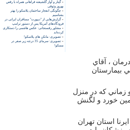
»
گیتار و آواز گلشیفته فراهانی همراه با رقص
بهروز وثوقی
»
چگونگی انفجار ساختمان پلاسکو را بهتر
بشناسیم
»
گزارش‌هایی از "دیپورت" مسافران ایرانی در
فرودگاه‌های آمریکا پس از دستور ترامپ
»
مشاور رفسنجانی: عکس هاشمی را دستکاری
کرده‌اند
»
تصویری: مانکن های پلاسکو!
»
تصویری: سرمای 35 درجه زیر صفر در
مسکو!
مان ، آقاي
ي بيمارستان
 زماني كه در منزل
زمين خورد و لگنش
ايرنا استان تهران
 پزشكان بايد