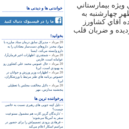
 ويژه بيمارستاني
خواندنی ها و دیدنی ها
هر چهارشنبه به
ده آقاي كشاورز
ديده و ضربان قلب
بخوانید!
20 مرداد »
مديركل سابق درمان ستاد مبارزه با
مواد مخدر: داروهاي دست‌ساز معتادان را به
دارو وابسته مي‌كند، ایسنا
20 مرداد »
شمقدري: اظهارات اخير فرمان‌آرا،
عوامانه است، فارس
20 مرداد »
حال عمومي محمد علي كشاورز رو
به بهبودي است، ایرنا
20 مرداد »
اظهارات وزير ورزش و جوانان در
خصوص برنامه هاي طنز مرتبط با ورزشكاران،
ایرنا
20 مرداد »
دلایل مخالفت مجلس با تعطیلی
پنجشنبه مدارس، مهر
پرخواننده ترین ها
»
دلیل کینه جویی های رهبری نسبت به خاتمی
چیست؟
»
'دارندگان گرین کارت هم مشمول ممنوعیت
سفر به آمریکا می‌شوند'
»
فرهادی بزودی تصمیم‌اش را برای حضور در
مراسم اسکار اعلام می‌کند