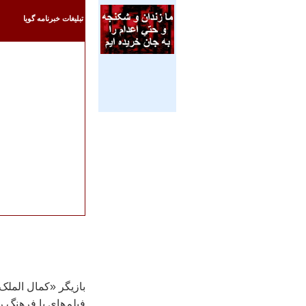
تبليغات خبرنامه گويا
بازيگر «کمال المل
فيلم‌هاي با فرهنگ 