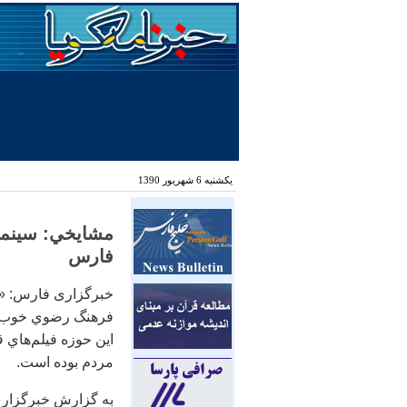
یکشنبه 6 شهریور 1390
مشايخي: سينما
فارس
خبرگزاری فارس: «ج
فرهنگ رضوي خوب و
اين حوزه فيلم‌هاي ق
مردم بوده است.
به گزارش خبرگزاري