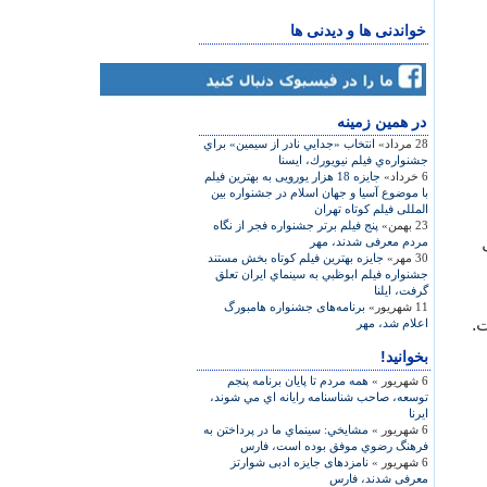
خواندنی ها و دیدنی ها
در همين زمينه
28 مرداد»
انتخاب «جدايي نادر از سيمين» براي
جشنواره‌ي فيلم نيويورك، ایسنا
6 خرداد»
جایزه 18 هزار یورویی به بهترین فیلم
با موضوع آسیا و جهان اسلام در جشنواره بین
المللی فیلم کوتاه تهران
23 بهمن»
پنج فیلم برتر جشنواره فجر از نگاه
مردم معرفی شدند، مهر
30 مهر»
جايزه بهترين فيلم کوتاه بخش مستند
جشنواره فيلم ابوظبي به سينماي ايران تعلق
گرفت، ایلنا
11 شهریور»
برنامه‌های جشنواره هامبورگ
.
اعلام شد، مهر
بخوانید!
6 شهریور »
همه مردم تا پايان برنامه پنجم
توسعه، صاحب شناسنامه رايانه اي مي شوند،
ایرنا
6 شهریور »
مشايخي: سينماي ما در پرداختن به
فرهنگ رضوي موفق بوده است، فارس
6 شهریور »
نامزدهای جایزه ادبی شوارتز
معرفی شدند، فارس