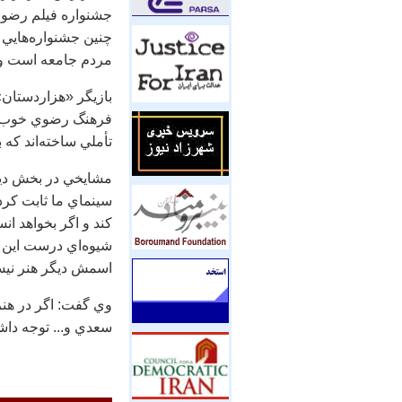
جشنواره فيلم رضوي،
چنين جشنواره‌هايي
مردم جامعه است و هر
بازيگر «هزاردستان» 
فرهنگ رضوي خوب و 
تأملي ساخته‌اند که
مشايخي در بخش ديگ
سينماي ما ثابت کرد
كند و اگر بخواهد ان
شيوه‌اي درست اين خو
اسمش ديگر هنر نيست
وي گفت: اگر در هنر 
سعدي و... توجه دا