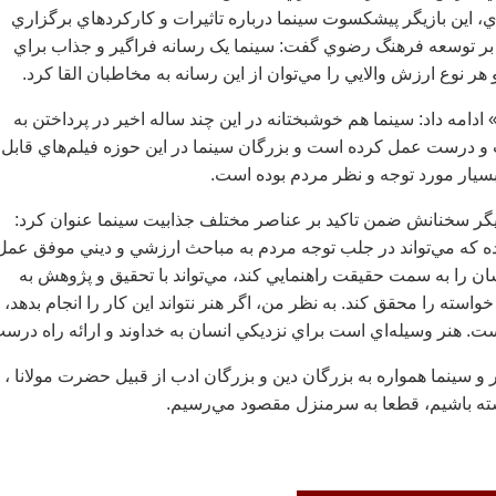
 اين بازيگر پيشكسوت سينما درباره تاثيرات و کارکردهاي برگزاري
 بر توسعه فرهنگ رضوي گفت: سينما يک رسانه فراگير و جذاب براي
 نوع ارزش والايي را مي‌توان از اين رسانه به مخاطبان القا کرد.
ادامه داد: سينما هم خوشبختانه در اين چند ساله اخير در پرداختن به
درست عمل کرده است و بزرگان سينما در اين حوزه فيلم‌هاي قابل
 بسيار مورد توجه و نظر مردم بوده است.
ر سخنانش ضمن تاکيد بر عناصر مختلف جذابيت سينما عنوان کرد:
ه که مي‌تواند در جلب توجه مردم به مباحث ارزشي و ديني موفق عمل
سان را به سمت حقيقت راهنمايي کند، مي‌تواند با تحقيق و پژوهش به
استه را محقق کند. به نظر من، اگر هنر نتواند اين کار را انجام بدهد،
. هنر وسيله‌اي است براي نزديکي انسان به خداوند و ارائه راه درست
و سينما همواره به بزرگان دين و بزرگان ادب از قبيل حضرت مولانا ،
شته باشيم، قطعا به سرمنزل مقصود مي‌رسيم.