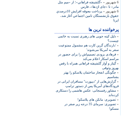
6 شهریور »
«گلشيفته فراهاني»؛ از «ميم مثل
مادر» تا «جای اژدها»، فارس
6 شهریور »
پرداخت معوقه افزايش 10درصدي
حقوق بازنشستگان تامين اجتماعي آغاز شد،
ایرنا
پرخواننده ترین ها
»
دلیل کینه جویی های رهبری نسبت به خاتمی
چیست؟
»
'دارندگان گرین کارت هم مشمول ممنوعیت
سفر به آمریکا می‌شوند'
»
فرهادی بزودی تصمیم‌اش را برای حضور در
مراسم اسکار اعلام می‌کند
»
گیتار و آواز گلشیفته فراهانی همراه با رقص
بهروز وثوقی
»
چگونگی انفجار ساختمان پلاسکو را بهتر
بشناسیم
»
گزارش‌هایی از "دیپورت" مسافران ایرانی در
فرودگاه‌های آمریکا پس از دستور ترامپ
»
مشاور رفسنجانی: عکس هاشمی را دستکاری
کرده‌اند
»
تصویری: مانکن های پلاسکو!
»
تصویری: سرمای 35 درجه زیر صفر در
مسکو!