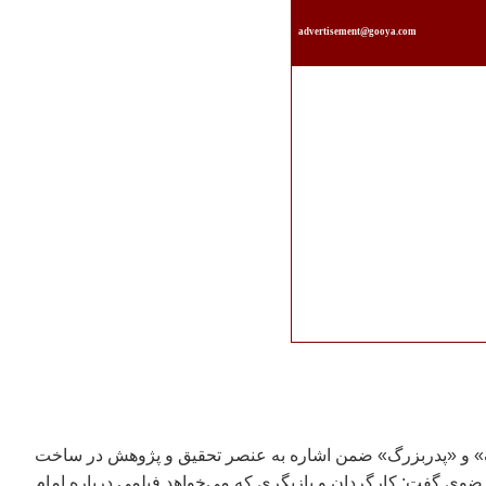
advertisement@gooya.com
ک» و «پدربزرگ» ضمن اشاره به عنصر تحقيق و پژوهش در ساخت
رضوي گفت: کارگردان و بازيگري که مي‌خواهد فيلمي درباره امام