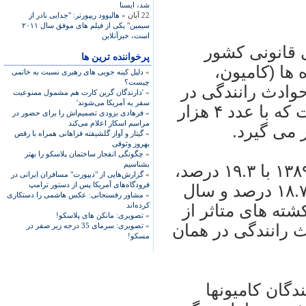
شد، ايسنا
22 آبان »
هاليوود ريپورتر: "جدايی نادر از
سيمين" يکی از فيلم های موفق سال ۲۰۱۱
است، خبرآنلاين
 قانونی کشور
پرخواننده ترین ها
ها (کاميون،‌
»
دلیل کینه جویی های رهبری نسبت به خاتمی
چیست؟
حوادث رانندگی در
»
'دارندگان گرین کارت هم مشمول ممنوعیت
سفر به آمریکا می‌شوند'
پنج سال اخير مربوط به سال ۱۳۸۶ است که با عدد ۴ هزار
»
فرهادی بزودی تصمیم‌اش را برای حضور در
مراسم اسکار اعلام می‌کند
»
گیتار و آواز گلشیفته فراهانی همراه با رقص
بهروز وثوقی
»
چگونگی انفجار ساختمان پلاسکو را بهتر
بشناسیم
بر اساس اين گزارش، پس از آن سال ۱۳۸۹ با ۱۹.۳ درصد،
»
گزارش‌هایی از "دیپورت" مسافران ایرانی در
فرودگاه‌های آمریکا پس از دستور ترامپ
سال ۱۳۸۸ با ۱۹.۱ درصد، سال ۱۳۸۷ با ۱۸.۷ درصد و سال
»
مشاور رفسنجانی: عکس هاشمی را دستکاری
کرده‌اند
رصد کشته های متاثر از
»
تصویری: مانکن های پلاسکو!
 رانندگی در همان
»
تصویری: سرمای 35 درجه زیر صفر در
مسکو!
دگان کاميونها