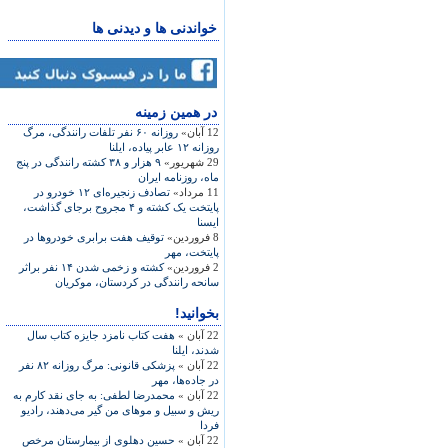
خواندنی ها و دیدنی ها
در همين زمينه
12 آبان»
روزانه ۶۰ نفر تلفات رانندگی، مرگ
روزانه ۱۲ عابر پياده، ايلنا
29 شهریور»
۹ هزار و ۳۸ کشته رانندگی در پنج
ماه، روزنامه ايران
11 مرداد»
تصادف زنجيره‌ای ۱۲ خودرو در
پايتخت يک کشته و ۴ مجروح برجای گذاشت،
ايسنا
8 فروردین»
توقيف هفت برابری خودروها در
پايتخت، مهر
2 فروردین»
کشته و زخمی شدن ۱۴ نفر براثر
سانحه رانندگی در کردستان، موکريان
بخوانید!
22 آبان »
هفت کتاب نامزد جايزه‌ کتاب سال
شدند، ايلنا
22 آبان »
پزشکی قانونی: مرگ روزانه ۸۲ نفر
در جاده‌ها، مهر
22 آبان »
محمدرضا لطفی: به جای نقد کارم به
ريش و سبيل و موهای من گير می‌دهند، راديو
فردا
22 آبان »
حسين دهلوی از بيمارستان مرخص