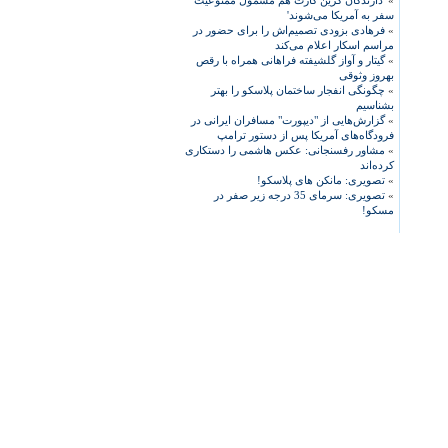
»
'دارندگان گرین کارت هم مشمول ممنوعیت
سفر به آمریکا می‌شوند'
»
فرهادی بزودی تصمیم‌اش را برای حضور در
مراسم اسکار اعلام می‌کند
»
گیتار و آواز گلشیفته فراهانی همراه با رقص
بهروز وثوقی
»
چگونگی انفجار ساختمان پلاسکو را بهتر
بشناسیم
»
گزارش‌هایی از "دیپورت" مسافران ایرانی در
فرودگاه‌های آمریکا پس از دستور ترامپ
»
مشاور رفسنجانی: عکس هاشمی را دستکاری
کرده‌اند
»
تصویری: مانکن های پلاسکو!
»
تصویری: سرمای 35 درجه زیر صفر در
مسکو!