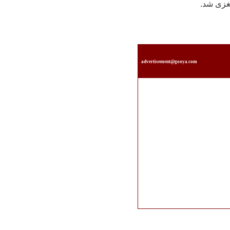
غزی شد.
advertisement@gooya.com