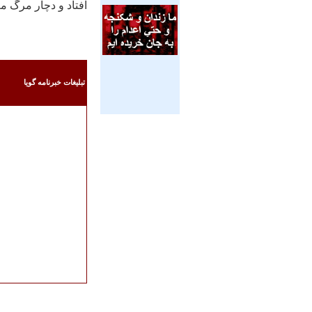
افتاد و دچار مرگ م
تبليغات خبرنامه گويا