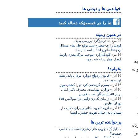
خواندنی ها و دیدنی ها
در همين زمينه
22 مرداد»
درميزگرد«بررسي پديده
كودك‌آزاري»مطرح شد: توقع حل تمام مسائل
ازدوخط قانون اشتباه است، ایسنا
16 تیر»
کودک‌آزاری موجب مرگ مغزی پارسا،
کودک چهار ساله شد، مهر
ه
به
بخوانید!
16 آذر »
قانون ازدواج دوباره مردان باید ریشه
کن شود، مهر
16 آذر »
پسرم گریه می کرد او را کشتم، مهر
16 آذر »
وزارت بهداشت: مصرف یکبار قلیان
برابر 40 نخ سیگار است، فارس
16 آذر »
زایمان یک زن ژاپنی در آمبولانس ۱۱۵
تهران، فارس
16 آذر »
لزوم تصويب قانوني براي حمايت از
مبتلايان به اختلال هويت جنسي، ایسنا
پرخواننده ترین ها
ده
»
دلیل کینه جویی های رهبری نسبت به خاتمی
ین
چیست؟