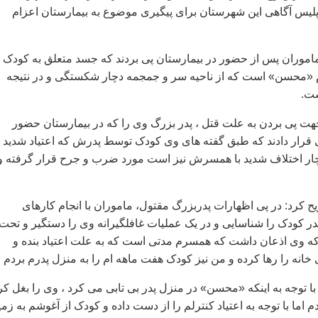
لیس آگاهی این شهرستان برای پیگیری موضوع به بیمارستان اعزام
اموران پس از حضور در بیمارستان پی بردند که جسد متعلق به کودک
م «محسن» است که از ناحیه سر و جمجمه دچار شکستگی و در نتیجه
ت.
هت پی بردن به علت قتل ، پدر بزرگ وی را که در بیمارستان حضور
قرار دادند که طبق گفته های وی کودک توسط پدرش که اعتیاد شدید ب
چار اختلاف شدید با همسرش نیز است مورد ضرب و جرح قرار گرفته و 
 کرد: در پی اظهارات پدربزرگ مقتول، ماموران با انجام کارهای
در کودک را شناسایی و در یک عملیات غافلگیرانه وی را دستگیر و تحت
 که وی اذعان داشت که همسرم مدتی است که به علت اعتیاد بنده و
انه را رها کرده و من نیز کودک هفت ماهه ام را به منزل پدرم بردم .
 با توجه به اینکه «محسن» در منزل پدر بی تابی می کرد ، وی را بغل کر
م اما با توجه به اعتیاد کنترلم را از دست داده و کودک از آغوشم به زم