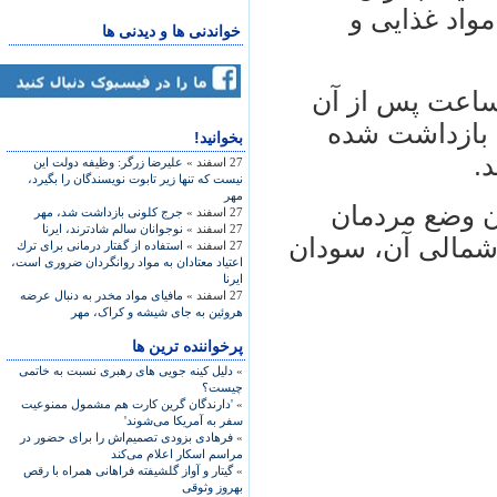
مواد غذایی و
خواندنی ها و دیدنی ها
 ساعت پس از آن
 بازداشت شده
بخوانید!
.
27 اسفند »
علیرضا زرگر: وظیفه دولت این
نیست که تنها زیر تابوت نویسندگان را بگیرد،
مهر
ن وضع مردمان
27 اسفند »
جرج کلونی بازداشت شد، مهر
27 اسفند »
نوجوانان سالم شادترند، ایرنا
شمالی آن، سودان
27 اسفند »
استفاده از گفتار درمانی برای ترك
اعتیاد معتادان به مواد روانگردان ضروری است،
ایرنا
27 اسفند »
مافیای مواد مخدر به دنبال عرضه
هروئین به جای شیشه و کراک، مهر
پرخواننده ترین ها
»
دلیل کینه جویی های رهبری نسبت به خاتمی
چیست؟
»
'دارندگان گرین کارت هم مشمول ممنوعیت
سفر به آمریکا می‌شوند'
»
فرهادی بزودی تصمیم‌اش را برای حضور در
مراسم اسکار اعلام می‌کند
»
گیتار و آواز گلشیفته فراهانی همراه با رقص
بهروز وثوقی