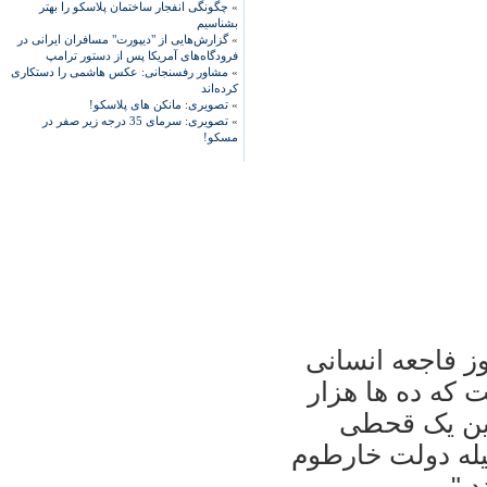
»
چگونگی انفجار ساختمان پلاسکو را بهتر
بشناسیم
»
گزارش‌هایی از "دیپورت" مسافران ایرانی در
فرودگاه‌های آمریکا پس از دستور ترامپ
»
مشاور رفسنجانی: عکس هاشمی را دستکاری
کرده‌اند
»
تصویری: مانکن های پلاسکو!
»
تصویری: سرمای 35 درجه زیر صفر در
مسکو!
وز فاجعه انسانی
 که ده ها هزار
این یک قحطی
له دولت خارطوم
د."