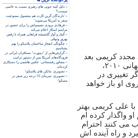
»
دلیل کینه جویی های رهبری نسبت به خاتمی
چیست؟
»
'دارندگان گرین کارت هم مشمول ممنوعیت
سفر به آمریکا می‌شوند'
»
فرهادی بزودی تصمیم‌اش را برای حضور در
مراسم اسکار اعلام می‌کند
»
گیتار و آواز گلشیفته فراهانی همراه با رقص
بهروز وثوقی
»
چگونگی انفجار ساختمان پلاسکو را بهتر
بشناسیم
»
گزارش‌هایی از "دیپورت" مسافران ایرانی در
ظی مجدد کريمی بعد
فرودگاه‌های آمریکا پس از دستور ترامپ
»
مشاور رفسنجانی: عکس هاشمی را دستکاری
از حذف ايران در بازيهای انتخابی جام جهانی ۲۰۱۰،
کرده‌اند
»
تصویری: مانکن های پلاسکو!
ر تغييری در
»
تصویری: سرمای 35 درجه زیر صفر در
مسکو!
وی او باز خواهد
ا علی کريمی بهتر
او واگذار کرده ام
ب می کنند احترام
رد و راه آينده اش