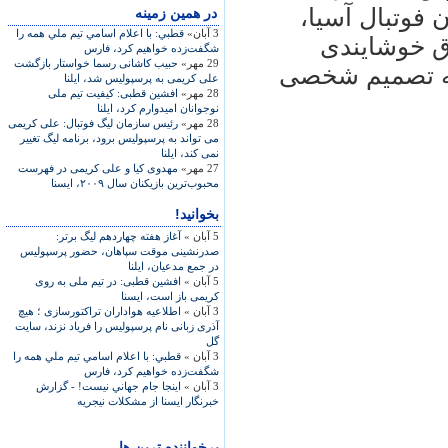
فوتبال آسيا،
در همين زمينه
3 آبان»
قطبي: با اعلام اسامي تيم ‌ملي همه را
ق خوشايندی
شگفت‌زده خواهيم كرد، فارس
29 مهر»
حبیب کاشانی رسما خواستار بازگشت
به تصميم شخصی
علی کريمی به پرسپوليس شد، ايلنا
28 مهر»
افشين قطبی: کيفيت تيم ملی
نوجوانان اميدوارم کرد، ايلنا
28 مهر»
رئيس سازمان ليگ فوتبال: علی کريمی
می تواند به پرسپوليس برود، برنامه ليگ تغيير
نمی کند، ايلنا
27 مهر»
مهدوی کيا و علی کريمی در فهرست
محبوب‌ترين بازيکنان سال ۲۰۰۹، ايسنا
بخوانید!
5 آبان »
آغاز هفته چهاردهم ليگ برتر:
صدرنشينی موقت سپاهان، حضور پرسپوليس
در جمع مدعيان، ايلنا
5 آبان »
افشين قطبی: در تيم ملی به روی
کريمی باز است، ايسنا
3 آبان »
اطلاعیه هواداران تراکتورسازی ؛ هیچ
آذری زبانی نام پرسپولیس را فریاد نزند، سایت
گل
3 آبان »
قطبي: با اعلام اسامي تيم ‌ملي همه را
شگفت‌زده خواهيم كرد، فارس
3 آبان »
اينجا جام جهاني نيست! - گزارش
خبرنگار ايسنا از مشكلات نيجريه
پرخواننده ترین ها