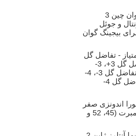
ان چین 3
کی فرونتال و جوئل
نگنام ایلهواچونما کره جنوبی 6 امتیاز - تفاضل گل
4+، 2- بیجینگ گوان چین 6 امتیاز - تفاضل گل 3+، 3-
ملبورن ویکتوری استرالیا بدون امتیاز - تفاضل گل 3-، 4-
ضل گل 4-
گل‌ها: ژائو جیان (23، 34 و 57)، جانی لامبرت (45، 52 و
 آنتلرز ژاپن 2