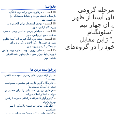
بخوانید!
 مرحله گروهی
18 اسفند »
مرفاوی پس از تساوی خانگی:
ای آسیا از ظهر
بازیکنان خسته بودند و نشاط همیشگی را
نداشتند، مهر
آن چهار تیم
18 اسفند »
توقف استقلال برابر الجزیره در
ورزشگاه آزادی، مهر
"سئونگنام
18 اسفند »
سپاهان بازهم به العین رسید - شب
سخت مس در ریاض، مهر
" ژاپن مقابل
18 اسفند »
هفته دوم لیگ قهرمانان آسیا: تداوم
پیروزی چینی‌ها - یک باخت و یک برد برای
ود را در گروه‌های
نمایندگان کره و ژاپن، مهر
15 اسفند »
علی پروين: دوست دارم پرسپوليس
قهرمان ليگ برتر شود، مايلی‌کهن عصبانی‌تر
شده! مهر
پرخواننده ترین ها
»
دلیل کینه جویی های رهبری نسبت به خاتمی
چیست؟
»
'دارندگان گرین کارت هم مشمول ممنوعیت
سفر به آمریکا می‌شوند'
»
فرهادی بزودی تصمیم‌اش را برای حضور در
مراسم اسکار اعلام می‌کند
»
گیتار و آواز گلشیفته فراهانی همراه با رقص
بهروز وثوقی
»
چگونگی انفجار ساختمان پلاسکو را بهتر
بشناسیم
»
گزارش‌هایی از "دیپورت" مسافران ایرانی در