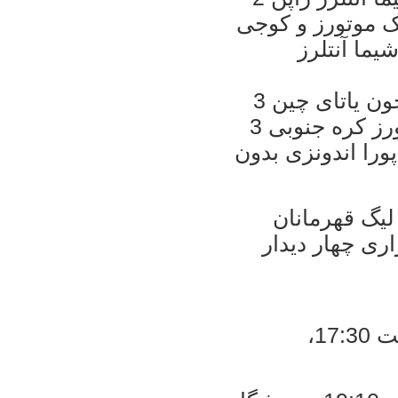
42) برای جئونبوک موتورز و کوجی
1- کاشیما آنتلرز ژاپن 6 امتیاز، 2- چانگچون یاتای چین 3
امتیاز - تفاضل گل 8+، 3- جئونبوک موتورز کره جنوبی 3
پرسیپورا جایاپورا اندونزی بدون
لیگ قهرمانان
اری چهار دیدار
* استقلال ایران - الجزیره امارات، ساعت 17:30،