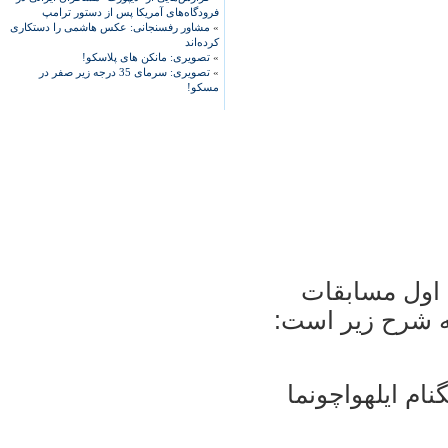
فرودگاه‌های آمریکا پس از دستور ترامپ
»
مشاور رفسنجانی: عکس هاشمی را دستکاری
کرده‌اند
»
تصویری: مانکن های پلاسکو!
»
تصویری: سرمای 35 درجه زیر صفر در
مسکو!
ه اول مسابقات
به شرح زیر است:
ام ایلهواچونما