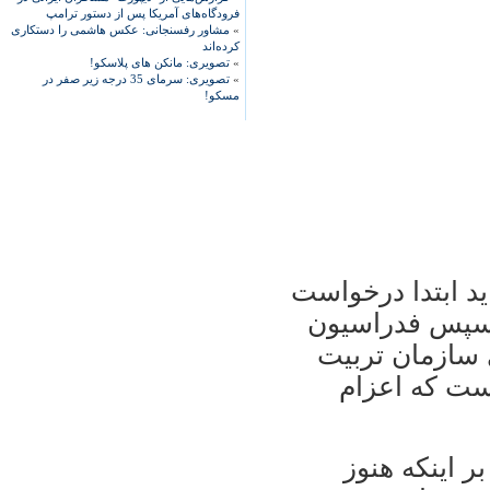
فرودگاه‌های آمریکا پس از دستور ترامپ
»
مشاور رفسنجانی: عکس هاشمی را دستکاری
کرده‌اند
»
تصویری: مانکن های پلاسکو!
»
تصویری: سرمای 35 درجه زیر صفر در
مسکو!
يد ابتدا درخواست
. سپس فدراسيون
 سازمان تربيت
ست كه اعزام
ر اينكه هنوز