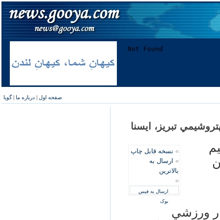
صفحه اول
|
درباره ما
|
گویا
تروشيمي تبريز، ايسنا
م
»
نسخه قابل چاپ
ن
»
ارسال به
بالاترین
»
ارسال به فیس
بوک
ار ورزشي