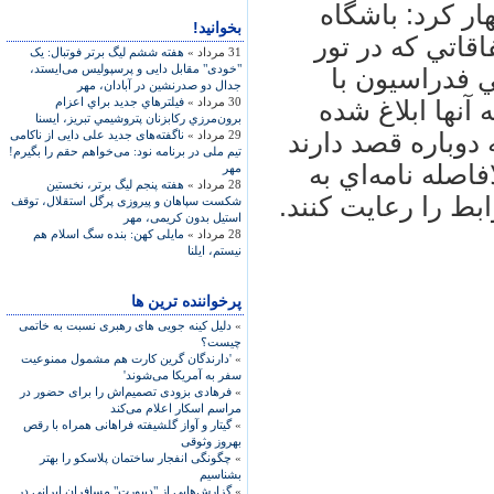
ار كرد: باشگاه
بخوانید!
قاتي كه در تور
31 مرداد »
هفته ششم ليگ برتر فوتبال: يک
"خودی" مقابل دايی و پرسپوليس می‌ايستد،
ي فدراسيون با
جدال دو صدرنشين در آبادان، مهر
30 مرداد »
فيلترهاي جديد براي اعزام
نها ابلاغ شده
برون‌مرزي ركابزنان پتروشيمي تبريز، ايسنا
دوباره قصد دارند
29 مرداد »
ناگفته‌های جديد علی دايی از ناکامی
تيم ملی در برنامه نود: می‌خواهم حقم را بگيرم!
اصله نامه‌اي به
مهر
28 مرداد »
هفته پنجم ليگ برتر، نخستين
ابط را رعايت كنند.
شکست سپاهان و پيروزی پرگل استقلال، توقف
استيل بدون کريمی، مهر
28 مرداد »
مايلی کهن: بنده سگ اسلام هم
نيستم، ايلنا
پرخواننده ترین ها
»
دلیل کینه جویی های رهبری نسبت به خاتمی
چیست؟
»
'دارندگان گرین کارت هم مشمول ممنوعیت
سفر به آمریکا می‌شوند'
»
فرهادی بزودی تصمیم‌اش را برای حضور در
مراسم اسکار اعلام می‌کند
»
گیتار و آواز گلشیفته فراهانی همراه با رقص
بهروز وثوقی
»
چگونگی انفجار ساختمان پلاسکو را بهتر
بشناسیم
»
گزارش‌هایی از "دیپورت" مسافران ایرانی در