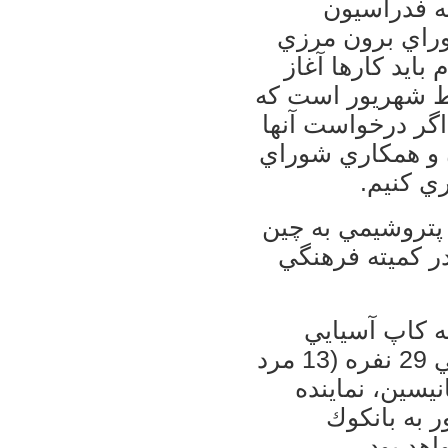
ه فدراسيون
راي برون مرزي
ل از اعزام بايد كارها آغاز
سط شهريور است كه
ال اگر درخواست آنها
ن و همكاري شوراي
ي كنيم.
 پتروشيمي به چين
در كميته فرهنگي
ه كاپ آسيايي
تايلند خبر داد و گفت: تيم ايران با تركيبي 29 نفره (13 مرد
نيسين، نماينده
فدراسيون) 17 شهريور به بانكوك