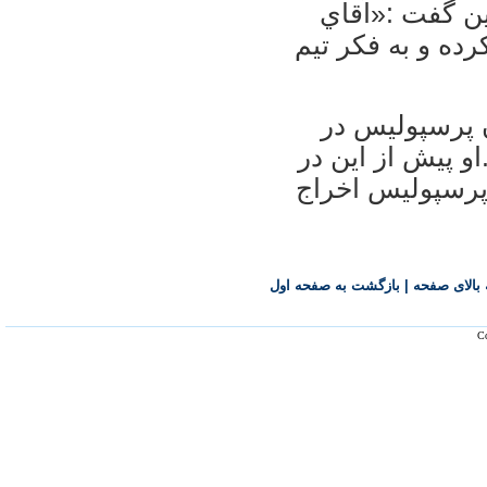
ن گفت :«آقاي
ده و به فكر تيم
 پرسپوليس در
و پيش از اين در
پرسپوليس اخراج
بالای صفحه
|
بازگشت به صفحه اول
Co