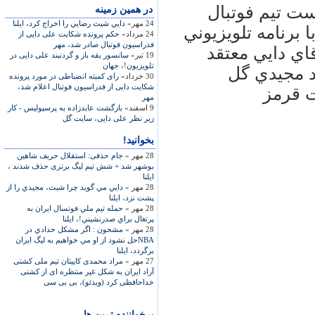
ست تيم فوتبال
در همين زمينه
24 مهر»
دايي شيث رضايي را اخراج كرد، ایلنا
برنامه تلويزيوني
24 مرداد»
حکم پرونده شکایت علی دایی از
فدراسیون فوتبال صادر شد، مهر
اي دايي معتقد
19 تیر»
سانسور یقه باز و گردنبند علی دایی در
تلویزیون!، جهان
د مجيدي گل
30 خرداد»
رای کمیته انضباطی در مورد پرونده
شکایت دایی از فدراسیون فوتبال اعلام شد،
ت قرمز
مهر
9 اسفند»
بازگشت عابدزاده به پرسپولیس - کار
زیر نظر علی دایی، سایت گل
بخوانید!
28 مهر »
جام حذفی: استقلال حريف شاهين
بوشهر شد + شش تیم لیگ برتری حذف شدند ،
ایلنا
28 مهر »
دايي مي گويد چرا شيث، مجيدي را از
پشت نزد، ايلنا
28 مهر »
حمله تيم ملي فوتسال ايران به
پرتغال براي صدرنشيني!، ایلنا
28 مهر »
مشحون : اگر مشكل حدادي در
NBA‌حل نشود از او مي خواهيم به ليگ ايران
برگردد، ایلنا
27 مهر »
مراد محمدی کاپیتان تیم ملی کشتی
آزاد ایران به شکل غیر منتظره ای از کشتی
خداحافظی کرد (ویدئو)، بی بی سی
پرخواننده ترین ها