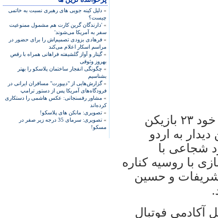
»
دلیل کینه جویی های رهبری نسبت به خاتمی
چیست؟
»
'دارندگان گرین کارت هم مشمول ممنوعیت
سفر به آمریکا می‌شوند'
»
فرهادی بزودی تصمیم‌اش را برای حضور در
مراسم اسکار اعلام می‌کند
»
گیتار و آواز گلشیفته فراهانی همراه با رقص
بهروز وثوقی
»
چگونگی انفجار ساختمان پلاسکو را بهتر
بشناسیم
»
گزارش‌هایی از "دیپورت" مسافران ایرانی در
فرودگاه‌های آمریکا پس از دستور ترامپ
»
مشاور رفسنجانی: عکس هاشمی را دستکاری
کرده‌اند
»
تصویری: مانکن های پلاسکو!
عليرضا منصوريان نيز در نخستين اقدام خود ۲۳ بازيکن
»
تصویری: سرمای 35 درجه زیر صفر در
مسکو!
ديدار به اردو
د شجاعی با
ی با روسيه کناره
 شريفات و حسين
.
ل آکادمی فوتبال