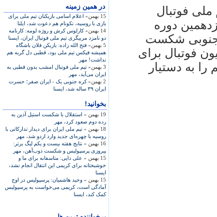
در همين زمينه
 ملی فوتبال
15 بهمن»
اعلام اسامی بازيکنان تيم ملی برای
زدهمين دوره
بازی با روسيه، نکونام هم دعوت شد، ايلنا
14 بهمن»
کارلوس کرش و روژه لومه: کارنامه
ه جنوبی شکست
دو نامزد مربيگری تيم ملی فوتبال ايران، ايسنا
5 بهمن»
فتح الله زاده: بازيکن فلان باشگاه
ون فوتبال برای
هميشه فيکس تيم ملی بود، قطبی دل گربه هم
نداشت! مهر
 را به دستيار
3 بهمن»
تيم ملی فوتبال امشب بدون قطبی به
ايران می‌آيد، مهر
2 بهمن»
کره جنوبی يک - ايران صفر؛ حسرت
ايران ‌٣٩ ساله شد، ايسنا
بخوانید!
19 بهمن »
استقلال با شکست استیل آذین به
رده دوم صعود کرد، مهر
18 بهمن »
تيم ملی ايران برای ديدار تدارکاتی با
روسيه با چهره‌ای جديد وارد اردو شد، مهر
16 بهمن »
نتايج هفته بيست و يکم ليگ برتر:
پيروزی پرسپوليس و شکست ذوب‌آهن، مهر
15 بهمن »
علی دايی: متاسفانه برای ما و
خوشبختانه برای کريمی اين انتقال انجام نشد،
ايسنا
15 بهمن »
وحيد هاشميان: پرسپوليس در اوج
آمادگی است، کريمی می‌خواست به پرسپوليس
کمک کند، ايسنا
پرخواننده ترین ها