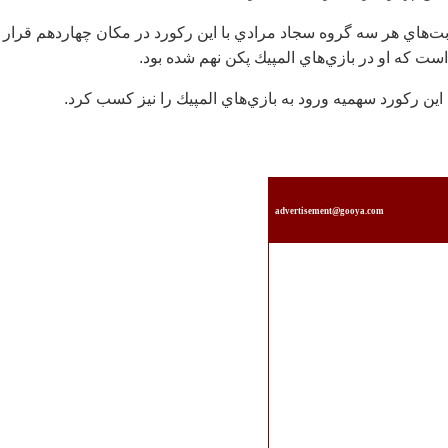
ت‌هاي هر سه گروه سجاد مرادي با اين ركورد در مكان چهاردهم قرار
ست كه او در بازي‌هاي المپيك پكن نهم شده بود.
 اين ركورد سهميه ورود به بازي‌هاي المپيك را نيز كسب كرد.
advertisement@gooya.com