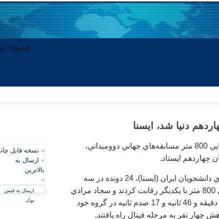
ردهم دنيا شد، ایسنا
در پايان دور نيمه نهايي 800 متر مسابقه‌هاي جهاني دووميداني،
»
نسخه قابل چا
 چهاردهم ايستاد.
»
ارسال به
بالاترین
به گزارش خبرگزاري دانشجويان ايران (ايسنا)، 24 دونده در سه
»
گروه دور نيمه نهايي 800 متر با يكديگر رقابت‌ كردند و سجاد مرادي
ارسال به فیس
بوک
در حالي با زمان يك دقيقه و 46 ثانيه و 17 صدم ثانيه در گروه خود
 چهار نفر به مرحله فينال راه يافتند.