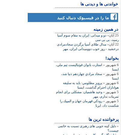
خواندنی ها و دیدنی ها
در همين زمينه
25 آبان»
دو و میدانی: ایران به مقام سوم آسیا
رسید، بی بی سی
22 آبان»
مدال طلای آسیا برگردن سجادمرادی
درخشید - روز خوب دوومیدانی ایران، مهر
بخوانید!
6 شهریور »
استارت بانوان فوتباليست تيم ملي،
ایسنا
6 شهریور »
سجاد مرادي چهاردهم دنيا شد،
ایسنا
6 شهریور »
پرويز مظلومي: بايد به سليقه
هواداران احترام گذاشت، ایسنا
5 شهریور »
وحید هاشمیان: مشکلی برای انجام
تمرینات ندارم، مهر
5 شهریور »
رودكي قهرمان جهان و المپيك را
شكست داد، ایرنا
پرخواننده ترین ها
»
دلیل کینه جویی های رهبری نسبت به خاتمی
چیست؟