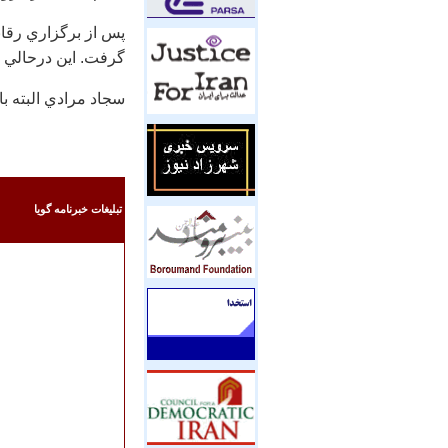
پس از برگزاري رقاب
گرفت. اين درحالي ا
سجاد مرادي البته با
تبليغات خبرنامه گويا