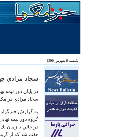
یکشنبه 6 شهریور 1390
سجاد مرادي چها
سجاد مرادي در مكان
هفتم شد كه از گروهش