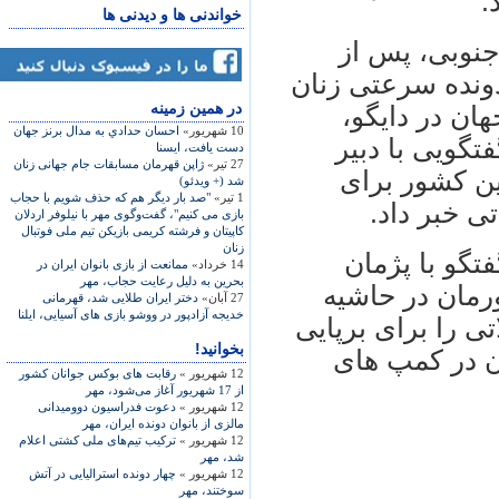
.
خواندنی ها و دیدنی ها
جنوبی، پس از
ونده سرعتی زنان
در همين زمينه
هان در دایگو،
10 شهریور»
احسان حدادي به مدال برنز جهان
گویی با دبیر
دست يافت، ایسنا
27 تیر»
ژاپن قهرمان مسابقات جام جهانی زنان
ین کشور برای
شد (+ ویدئو)
1 تیر»
"صد بار ديگر هم که حذف شويم با حجاب
ی خبر داد.
بازی می کنيم"، گفت‌وگوی مهر با نيلوفر اردلان
کاپيتان و فرشته کريمی بازيکن تيم ملی فوتبال
زنان
تگو با پژمان
14 خرداد»
ممانعت از بازی بانوان ايران در
بحرين به دليل رعايت حجاب، مهر
رمان در حاشیه
27 آبان»
دختر ايران طلايی شد، قهرمانی
خديجه آزادپور در ووشو بازی های آسيايی، ايلنا
تی را برای برپایی
بخوانید!
ن در کمپ های
12 شهریور »
رقابت های بوکس جوانان کشور
از 17 شهریور آغاز می‌شود، مهر
12 شهریور »
دعوت فدراسیون دوومیدانی
مالزی از بانوان دونده ایران، مهر
12 شهریور »
ترکیب تیم‌های ملی کشتی اعلام
شد، مهر
12 شهریور »
چهار دونده استرالیایی در آتش
سوختند، مهر