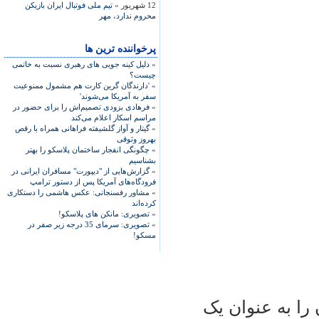
12 شهریور »
تیم ملی فوتبال ایران بازیکن
محروم ندارد، مهر
پرخواننده ترین ها
»
دلیل کینه جویی های رهبری نسبت به خاتمی
چیست؟
»
'دارندگان گرین کارت هم مشمول ممنوعیت
سفر به آمریکا می‌شوند'
»
فرهادی بزودی تصمیم‌اش را برای حضور در
مراسم اسکار اعلام می‌کند
»
گیتار و آواز گلشیفته فراهانی همراه با رقص
بهروز وثوقی
»
چگونگی انفجار ساختمان پلاسکو را بهتر
بشناسیم
»
گزارش‌هایی از "دیپورت" مسافران ایرانی در
فرودگاه‌های آمریکا پس از دستور ترامپ
»
مشاور رفسنجانی: عکس هاشمی را دستکاری
کرده‌اند
»
تصویری: مانکن های پلاسکو!
»
تصویری: سرمای 35 درجه زیر صفر در
مسکو!
را به عنوان یک