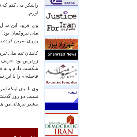
راشکر می کنم که تو
آورم.
وی افزود: این مدال 
ملی تیروکمان بود. 
روزی تمرین کرده بو
کاپیتان تیم ملی تی
زودرس بود. حریف کر
شکست دادم و به فینا
فاصله‌ام را با این ت
وی با بیان اینکه ام
نسبت دو روز گذشته 
بیشتر تیرهای من هم به نمره 10 خورد تا بتوا