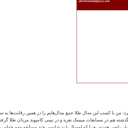
advertisement@gooya.com
د: من با کسب این مدال طلا جمع مدال‌هایم را در همین رقابت‌ها به س
ذشته هم در مسابقات میسک نقره و در تیمی کامپوند مردان طلا گرفت
ار راضی هستم، چرا که امسال با بد شانسی چند مسابقه مهم جهانی ر