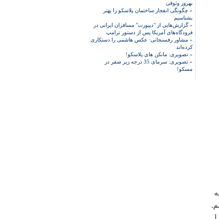
بهروز وثوقی
»
چگونگی انفجار ساختمان پلاسکو را بهتر
بشناسیم
»
گزارش‌هایی از "دیپورت" مسافران ایرانی در
فرودگاه‌های آمریکا پس از دستور ترامپ
»
مشاور رفسنجانی: عکس هاشمی را دستکاری
کرده‌اند
»
تصویری: مانکن های پلاسکو!
»
تصویری: سرمای 35 درجه زیر صفر در
مسکو!
ه
م.
ا