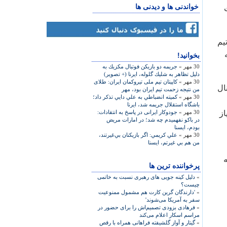
خواندنی ها و دیدنی ها
یم
بخوانید!
30 مهر »
جريمه دو بازيكن فوتبال مكزيك به
دليل تظاهر به شليك گلوله، ایرنا (+ تصویر)
30 مهر »
کاپیتان تیم ملی تیروکمان ایران: طلای
ال
من نتیجه زحمت تیم ایران بود، مهر
30 مهر »
كميته انضباطي به علي دايي تذكر داد؛
باشگاه استقلال جريمه شد، ایرنا
از
30 مهر »
جودوکار ایرانی در پاسخ به انتقادات:
در باكو نفهميدم چه شد؛ در امارات مريض
بودم، ایسنا
30 مهر »
علي كريمي: اگر بازيكنان بي‌غيرتند،
من هم بي غيرتم، ایسنا
پرخواننده ترین ها
»
دلیل کینه جویی های رهبری نسبت به خاتمی
چیست؟
»
'دارندگان گرین کارت هم مشمول ممنوعیت
سفر به آمریکا می‌شوند'
»
فرهادی بزودی تصمیم‌اش را برای حضور در
مراسم اسکار اعلام می‌کند
»
گیتار و آواز گلشیفته فراهانی همراه با رقص