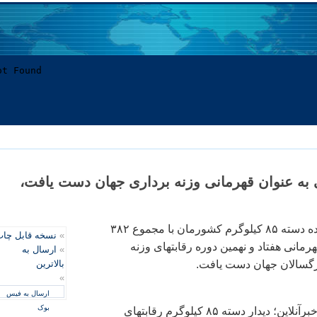
به عنوان قهرمانی وزنه برداری جهان دست يافت،
ديگر ورزشها - نماينده دسته ۸۵ کيلوگرم کشورمان با مجموع ۳۸۲
»
نسخه قابل چا
رمانی هفتاد و نهمين دوره رقابتهای وزنه
»
ارسال به
رگسالان جهان دست يافت.
بالاترین
»
ارسال به فیس
بوک
به گزارش خبرنگار خبرآنلاين؛ ديدار دسته ۸۵ کيلوگرم رقابتهای