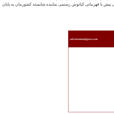
 پيش با قهرمانی کيانوش رستمی نماينده شايسته کشورمان به پايان
advertisement@gooya.com