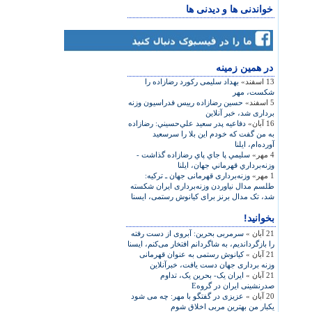
خواندنی ها و دیدنی ها
در همين زمينه
13 اسفند»
بهداد سليمی رکورد رضازاده را
شکست، مهر
5 اسفند»
حسين رضازاده رييس فدراسيون وزنه
برداری شد، خبر آنلاين
16 آبان»
دفاعيه پدر سعيد علي‌حسيني: رضازاده
به من گفت كه خودم اين بلا را سرسعيد
آورده‌ام، ايلنا
4 مهر»
سليمي پا جاي پاي رضازاده گذاشت -
وزنه‌برداري قهرماني جهان، ایلنا
1 مهر»
وزنه‌برداری قهرمانی جهان ـ ترکيه:
طلسم مدال نياوردن وزنه‌برداری ايران شکسته
شد، تک مدال برنز برای کيانوش رستمی، ايسنا
بخوانید!
21 آبان »
سرمربی بحرين: آبروی از دست رفته
را بازگردانديم، به شاگردانم افتخار می‌کنم، ايسنا
21 آبان »
کيانوش رستمی به عنوان قهرمانی
وزنه برداری جهان دست يافت، خبرآنلاين
21 آبان »
ایران یک- بحرین یک، تداوم
صدرنشینی ایران در گروهE
20 آبان »
عزیزی در گفتگو با مهر: چه می شود
یکبار من بهترین مربی اخلاق شوم