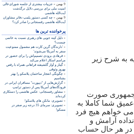
9 بهمن »
جزییات بیشتری از جلسه شورای‌عالی
امنیت ملی برای بررسی دلایل درگذشت
آیت‌الله هاشمی
9 بهمن »
چه کسی دستور پلمپ دفاتر مشاوران
آیت‌الله هاشمی رفسنجانی را صادر کرد؟
پرخواننده ترین ها
»
دلیل کینه جویی های رهبری نسبت به خاتمی
چیست؟
»
'دارندگان گرین کارت هم مشمول ممنوعیت
سفر به آمریکا می‌شوند'
»
فرهادی بزودی تصمیم‌اش را برای حضور در
یه به شرح زیر
مراسم اسکار اعلام می‌کند
»
گیتار و آواز گلشیفته فراهانی همراه با رقص
بهروز وثوقی
»
چگونگی انفجار ساختمان پلاسکو را بهتر
بشناسیم
»
گزارش‌هایی از "دیپورت" مسافران ایرانی در
فرودگاه‌های آمریکا پس از دستور ترامپ
»
مشاور رفسنجانی: عکس هاشمی را دستکاری
ت جمهوری صورت
کرده‌اند
»
تصویری: مانکن های پلاسکو!
یق شما کاملا به
»
تصویری: سرمای 35 درجه زیر صفر در
می خواهم هیچ فرد
مسکو!
داده آرامش و
 در هر حال حساب