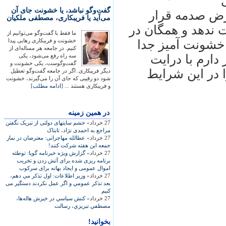
گفت‌وگو نباشد، یا خشونت جای آن
عرض صدمه قرار
می‌آید یا فریبکاری، مصطفی ملکیان
 ندهد و همگان در
ما فقط با گفت‌وگو می‌توانیم از
خشونت و فریبکاری رهایی پیدا
 خشونت آمیز جدا
کنیم. در جامعه هر مساله‌ای از
 دارم با درایت
سه راه رفع می‌شود، یکی
گفت‌وگوست، یکی خشونت و
ا در این شرایط
دیگر فریبکاری. اگر در جامعه گفت‌وگو تعطیل
شود دو رقیبی که جای آن را می‌گیرند، خشونت
و فریبکاری هستند ... [
ادامه مطلب
]
در همين زمينه
27 خرداد»
خشم سايت‏های دولتی از تبريک نگفتن
مراجع به احمدی نژاد، تابناک
27 خرداد»
عطالله مهاجرانی: معترضان در نماز
جمعه این هفته شرکت کنند!
27 خرداد»
گزارش ویژه خبرنامه گویا: توطئه
برنامه ریزی شده برای آتش زدن و تخریب
اموال عمومی و ایجاد بهانه برای سرکوب
27 خرداد»
وزیر اطلاعات: اول تذكر مي دهم،
بعد تذكر عمومي و اگر عمل نكردند دستگير می
کنیم
27 خرداد»
كنش سياسي در خيزش هاله‌‌ها،
مصطفي تبريزي، رسالت
بخوانید!