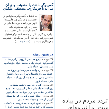
گفت‌وگو نباشد، یا خشونت جای آن
می‌آید یا فریبکاری، مصطفی ملکیان
ما فقط با گفت‌وگو می‌توانیم از
خشونت و فریبکاری رهایی پیدا
کنیم. در جامعه هر مساله‌ای از
سه راه رفع می‌شود، یکی
گفت‌وگوست، یکی خشونت و
دیگر فریبکاری. اگر در جامعه گفت‌وگو تعطیل
شود دو رقیبی که جای آن را می‌گیرند، خشونت
و فریبکاری هستند ... [
ادامه مطلب
]
در همين زمينه
24 مرداد»
تجمع مخالفان کروبی برگزار نشد،
گفت‌وگوی دويچه وله با محمد جواد حق‌شاس،
مديرمسئول اعتماد ملی
24 مرداد»
درخواست مديرمسئول روزنامه
اعتماد ملی از دادستان تهران به دنبال انتشار
شايعاتی مبنی بر تجمع مقابل روزنامه اعتماد
ملی، سحام نيوز
24 مرداد»
کروبی در مورد تجمع منتقدين
روزنامه اعتماد ملی مقابل اين روزنامه: تجمع
منتقدين شنبه، هواداران دوشنبه، سحام نيوز
23 مرداد»
انتقاد حسين کروبی، فرزند مهدی
دد مردم در پياده
کروبی از صدا و سيما، سحام نيوز
23 مرداد»
پاسخ لاريجانی به کروبی: ما کسانی
است اما نيروهای
نيستيم که با چند موضع تند شما مسير خود را