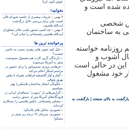
عوض کنيم، ايرنا
وده شده است و
بخوانید!
9 بهمن »
جزییات بیشتری از جلسه شورای‌عالی
باس شخصی
امنیت ملی برای بررسی دلایل درگذشت
آیت‌الله هاشمی
ی به ساختمان
9 بهمن »
چه کسی دستور پلمپ دفاتر مشاوران
آیت‌الله هاشمی رفسنجانی را صادر کرد؟
پرخواننده ترین ها
م روزنامه خواسته
»
دلیل کینه جویی های رهبری نسبت به خاتمی
چیست؟
ال آشوب و
»
'دارندگان گرین کارت هم مشمول ممنوعیت
سفر به آمریکا می‌شوند'
؛ اين در حالی است
»
فرهادی بزودی تصمیم‌اش را برای حضور در
مراسم اسکار اعلام می‌کند
ار خود مشغول
»
گیتار و آواز گلشیفته فراهانی همراه با رقص
بهروز وثوقی
»
چگونگی انفجار ساختمان پلاسکو را بهتر
بشناسیم
»
گزارش‌هایی از "دیپورت" مسافران ایرانی در
فرودگاه‌های آمریکا پس از دستور ترامپ
بازگشت به بالای صفحه
|
بازگشت به
»
مشاور رفسنجانی: عکس هاشمی را دستکاری
کرده‌اند
»
تصویری: مانکن های پلاسکو!
»
تصویری: سرمای 35 درجه زیر صفر در
مسکو!