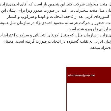
تحد ميخواهد شرکت کند. اين پنجمين بار است که آقای احمدی‌نژاد د
 ملل متحد سخنرانی می کند. در صورت صدور ويزا برای ايشان اين
شورهای غربی بعد از فاجعه انتخابات و کودتا و سرکوب و کشتار
ست. حضور و شرکت هر ساله محمود احمدی‌نژاد در سازمان ملل هميش
 ايرانی‌ها روبرو شده است.
ژاد در سازمان ملل، که بدنبال کودتای انتخاباتی و سرکوب اعتراضات
ان ايرانی به تقلب گسترده در انتخابات صورت گرفته است، معـنای
نژاد ميدهد.
advertisement@gooya.com