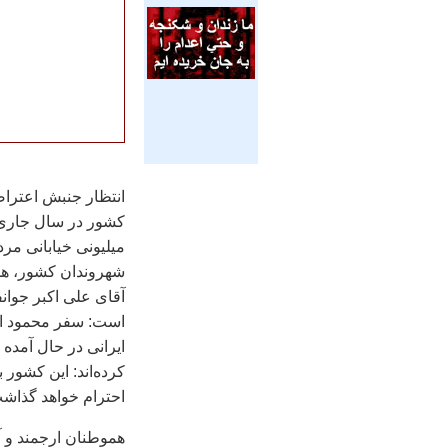
انتظار جنبش اعتراضی
ميليونی خيابانی مر
شهروندان کشور، همر
آقای علی اکبر جوان
است: سفر محمود احم
ايرانی در حال آمده
کرده‌اند: اين کشور
احترام خواهد گذاشت 
هموطنان ارجمند و آز