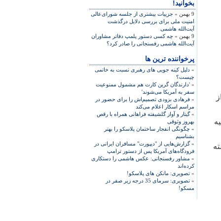
بخوانید!
9 بهمن »
جزییات بیشتری از جلسه شورای‌عالی
امنیت ملی برای بررسی دلایل درگذشت
آیت‌الله هاشمی
9 بهمن »
چه کسی دستور پلمپ دفاتر مشاوران
آیت‌الله هاشمی رفسنجانی را صادر کرد؟
پرخواننده ترین ها
»
دلیل کینه جویی های رهبری نسبت به خاتمی
چیست؟
»
'دارندگان گرین کارت هم مشمول ممنوعیت
سفر به آمریکا می‌شوند'
ز
»
فرهادی بزودی تصمیم‌اش را برای حضور در
مراسم اسکار اعلام می‌کند
»
گیتار و آواز گلشیفته فراهانی همراه با رقص
ه
بهروز وثوقی
»
چگونگی انفجار ساختمان پلاسکو را بهتر
بشناسیم
»
گزارش‌هایی از "دیپورت" مسافران ایرانی در
ته
فرودگاه‌های آمریکا پس از دستور ترامپ
»
مشاور رفسنجانی: عکس هاشمی را دستکاری
کرده‌اند
»
تصویری: مانکن های پلاسکو!
»
تصویری: سرمای 35 درجه زیر صفر در
مسکو!