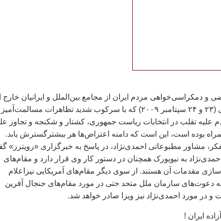
 و دمکراسی‌خواهی مردم ايران از مجامع بين‌الملل و ايرانيان خارج ا
کشور در سال جاری (۲۳ و ۲۴ سپتامبر ۲۰۰۹) که با سرکوب شديد تظاهرات مسالمت‌آميز
دم عليه تقلب در انتخابات رياست جمهوری، کشتار و شکنجه و تجاوز علي
اه بوده است، اين است که دامنه اعتراض‌ها هر بيشترگسترش يابد.
فکر، مشاور مطبوعاتی احمدی‌نژاد، در پاسخ به خبرگزاری «رويترز» گف
دی‌نژاد به نيويورک همچنان در دستور کار وی قرار دارد و مقام‌های
 سازی مقدمات آن هستند. از سوی ديگر مقام‌های آمريکايی نيزاعلام
 به دعوت‌های سازمان ملل متحد حتی در مورد مقام‌های جنجال آفرين
و در مورد احمدی‌نژاد نيز ويزا صادر خواهد شد.
اده ايران !