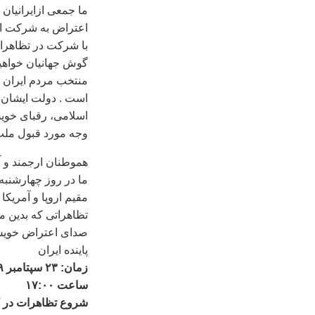
اعتراض به شرکت اح
با شرکت در تظاهرا
گوش جهانيان خواهيم
منتخب مردم ايران 
است . دولت ايشان ک
اسلامی، رقبای خوي
وجه مورد قبول ملت
هموطنان ارجمند و آز
مقيم اروپا و آمريکا
تظاهراتی که بدين م
صدای اعتراض خويش ر
پاينده ايران
ساعت ۱۷:۰۰
شروع تظاهرات در ک