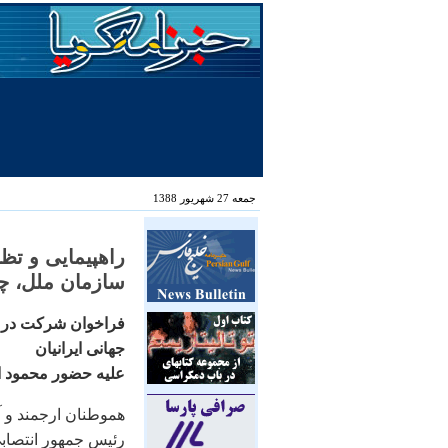
جمعه 27 شهریور 1388
راهپيمايی و تظ
سازمان ملل، چهارشنبه
فراخوان شرکت در ت
جهانی ايرانيان
عليه حضور محمود ا
هموطنان ارجمند و آز
رئيس جمهور انتصابی