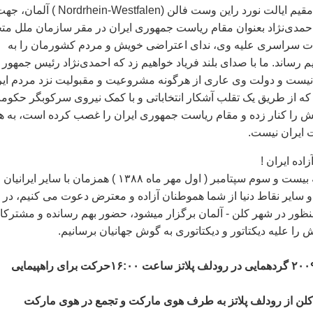
ما جمعی ازايرانيان مقيم ايالت نورد راين وست فالن (Nordrhein-Westfalen ) آلما
مدی‌نژاد بعنوان مقام رياست جمهوری ايران در مقر سازمان ملل متح
ت سراسری عليه وی، ندای اعتراضی خويش و مردم کشورمان را به
 رساند. ما با صدای بلند فرياد خواهيم زد که احمدی‌نژاد رئيس جمهور
نيست و دولت وی عاری از هرگونه مشروعيت و مقبوليت نزد مردم اير
ه از طريق يک تقلب آشکار انتخاباتی و با کمک نيروی سرکوبگر حکوم
ش را کنار زده و مقام رياست جمهوری ايران را غصب کرده است، به ه
 ايران نيست.
اده ايران !
ما در روز چهارشنبه بيست و سوم سپتامبر ( اول مهر ماه ۱۳۸۸ ) همزمان با ساير ايرانيان
 و ساير نقاط دنيا از شما هموطنان آزاده و معترض دعوت می کنيم، در
نظور در شهر کلن - آلمان برگزار ميشود، حضور بهم رسانده و مشترکا
ا عليه ديکتاتور و ديکتاتوری به گوش جهانيان برسانيم.
زمان: ۲۳ سپتامبر ۲۰۰۹ گردهمايی در رودلف پلاتز ساعت ۱۶:۰۰حرکت برای راهپيمايی
لن از رودلف پلاتز به طرف هوی مارکت و تجمع در هوی مارکت