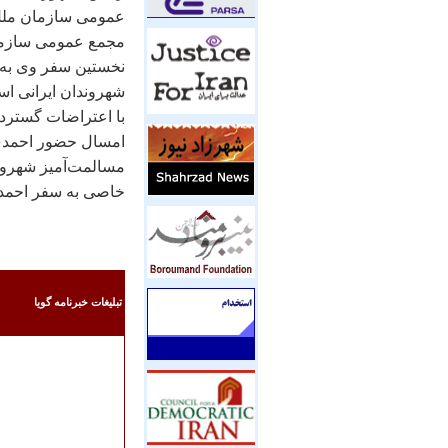
عمومی سازمان ملل م
مجمع عمومی سازمان
نخستين سفر وی به ک
شهروندان ايرانی ا
با اعتراضات گسترده
امسال حضور احمدی‌ن
مسالمت‌آميز شهروند
خاصی به سفر احمدی‌
تبليغات خبرنامه گويا