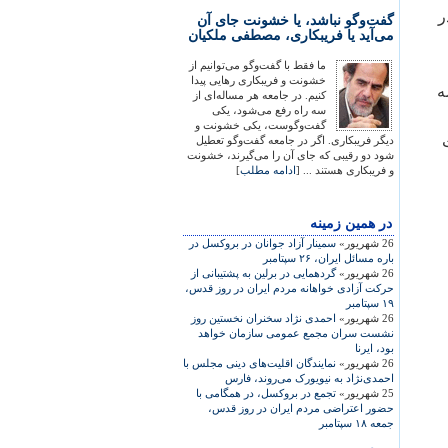
ر
گفت‌وگو نباشد، یا خشونت جای آن
می‌آید یا فریبکاری، مصطفی ملکیان
ما فقط با گفت‌وگو می‌توانیم از
خشونت و فریبکاری رهایی پیدا
ه
کنیم. در جامعه هر مساله‌ای از
سه راه رفع می‌شود، یکی
گفت‌وگوست، یکی خشونت و
دیگر فریبکاری. اگر در جامعه گفت‌وگو تعطیل
شود دو رقیبی که جای آن را می‌گیرند، خشونت
و فریبکاری هستند ... [
ادامه مطلب
]
در همين زمينه
26 شهریور»
سمينار آزاد جوانان در بروکسل در
باره مسائل ايران، ۲۶ سپتامبر
26 شهریور»
گردهمايی در برلين به پشتيبانی از
حرکت آزادی خواهانه مردم ايران در روز قدس،
۱۹ سپتامبر
26 شهریور»
احمدی نژاد سخنران نخستين روز
نشست سران مجمع عمومی سازمان خواهد
بود، ايرنا
26 شهریور»
نمايندگان اقليت‌های دينی مجلس با
احمدی‌نژاد به نيويورک می‌روند، فارس
25 شهریور»
تجمع در بروکسل، در همگامی با
حضور اعتراضی مردم ايران در روز قدس،
جمعه ۱۸ سپتامبر