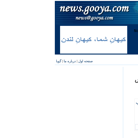
صفحه اول
|
درباره ما
|
گویا
ش
پ