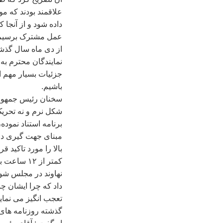
علاقمند بودند که م
داده شود و از آنجا 
عمل مشترک برسيم، د
از دی ماه سال گذشت
نمايندگان محترم به
جزئيات بسيار مهم اس
باشيم.
سخنان رئيس جمهور ک
شکل نرم و نه تحريک 
برنامه استناد نمود
مبنای جهت گيری دول
بالا را مورد تاکيد ق
کمتر از ۱۲
نهاوند در مجلس شور
داد که چرا ايشان چن
تعجب انگيز می نما
گذشته روزنامه های 