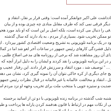
يادداشت علی اکبر جوانفکر آمده است: وقتی قرار بر نقار، انتقاد و
ديگر فرقی نمی کند که طرف مقابل منادی چه چيزی بوده و از بيان
 را دنبال می کرده است، بلکه اصل بر اين است که او بايد مورد هجو
حو ممکن تخريب شود. بسياری از مردم ، به ياد دارند که سال گذشته
د در يک برنامه تلويزيونی به تشريح وضعيت اقتصادی کشور بپردازد . اي
ه دليل فشردگی کارهای رئيس جمهور در ساعات آخر لغو شد اما در کما
ای آن روز مشاهده شد که برخی از روزنامه های مدعی اصلاح طلبی ،
 اين برنامه تلويزيونی را نقد کردند و ايشان را به دليل ابراز آنچه که
 ” توصيف شد ، مورد انتقاد و سرزنش قرار دادند. اين رفتار عجيب و
چ جای ديگری از کره خاکی نتوان آن را نمونه گيری کرد، نشان می دهد
 انتقاد و مخالفت عالمانه يا غيرعالمانه در قبال نظرات رئيس جمهور
ضديت و ستيزه جويی با منتخب ملت برای تخريب وجهه او نزد مردم ا
نبه شب گذشته در برنامه زنده تلويزيونی با دو تن از اساتيد برجسته
ی از نکات مهم در ارتباط با قانون هدفمند کردن يارانه ها پرداخت و ط
 قانون برنامه، نيازی به ارائه لايحه نبود اما دوستان ما در مجلس