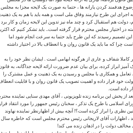
وضوع هدفمند کردن يارانه ها ، حتما به صورت يک لايحه مجزا به مجلس
که اجرای اين طرح نيازمند وفاق ملی است و همه بايد با هم به يک ذهنيت
ولت هم استقبال کرد و چند ماه نيز تدوين اين لايحه زمان و کار برد 
ه در اختيار مجلس محترم قرار گرفته است.. بايد تشکر کنيم که اکثر
 اين تصميم رسيدند که اين طرح بايد حتما به سرعت انجام شود اما
ت چرا که ما بايد يک قانون روان و با انعطاف بالا در اختيار داشته
املا شفاف و عاری از هرگونه ابهامی است . ايشان نظر خود را به
آميز ابراز کرده، برای بيان عدم ضرورت ارائه لايحه جداگانه، به قانون
ه، تعامل و همکاری با مجلس و رسيدن به يک ذهنيت و عمل مشترک را
ت خود قرار داده و اهميت تصويب يک قانون روان و با قابليت انعطاف
رار داده است.
 ساعت بعد از پخش اين برنامه زنده تلويزيونی ، آقای مهدی سنايی نماينده محتر
ای اسلامی با طرح يک تذکر ، سخنان رئيس جمهور را مورد انتقاد قرار
ين نظری را ابراز کرده است؟! آنچه بيش از اظهارنظر نماينده نهاوند
يد ، اظهارات آقای لاريجانی رئيس محترم مجلس است که خاطره سال
مخالف دولت را در اذهان زنده می کند!