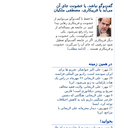
گفت‌وگو نباشد، یا خشونت جای آن
می‌آید یا فریبکاری، مصطفی ملکیان
ما فقط با گفت‌وگو می‌توانیم از
خشونت و فریبکاری رهایی پیدا
کنیم. در جامعه هر مساله‌ای از
سه راه رفع می‌شود، یکی
گفت‌وگوست، یکی خشونت و
دیگر فریبکاری. اگر در جامعه گفت‌وگو تعطیل
شود دو رقیبی که جای آن را می‌گیرند، خشونت
و فریبکاری هستند ... [
ادامه مطلب
]
در همين زمينه
21 مهر»
علی اکبر جوانفکر: تحريم ها برای
ايران سودمند است، راديو بين المللی فرانسه
20 مهر»
علی لاريجانی ۲۶ مهرماه در راس يک
هيات پارلمانی به ژنو می‌شود، ايرنا
17 مهر»
علی لاريجانی: ولايت فقيه مخالف
صريح و روشن ديکتاتوری است! فارس
6 مهر»
علی لاريجانی: هنگامی که دشمن
خارجی سنگينی داريم بايد به کاهش اختلافات
توجه کرد، ايسنا
27 شهریور»
ديدار محرمانه علی لاريجانی با
مراجع، ايرنا
بخوانید!
9 بهمن »
جزییات بیشتری از جلسه شورای‌عالی