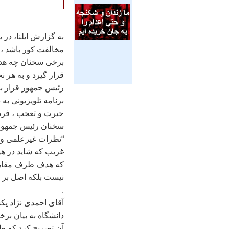
به گزارش ايلنا، در 
مخالفت کور باشد ، 
برخی سخنان چه هدفی
قرار گيرد و به هر ن
رئيس جمهور قرار بو
برنامه تلويزيونی ب
حيرت و تعجب ، فرد
سخنان رئيس جمهور در
“نظرات غيرعلمی و …
غريب که شايد در هي
که هدف طرف مقابل ،
نيست بلکه اصل بر 
.
آقای احمدی نژاد يکش
دانشگاه به بيان برخ
آن تصريح کرد که طبق