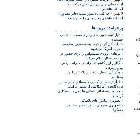
امنیت ملی برای بررسی دلایل درگذشت
آیت‌الله هاشمی
9 بهمن »
چه کسی دستور پلمپ دفاتر مشاوران
آیت‌الله هاشمی رفسنجانی را صادر کرد؟
پرخواننده ترین ها
»
دلیل کینه جویی های رهبری نسبت به خاتمی
م
چیست؟
»
'دارندگان گرین کارت هم مشمول ممنوعیت
سفر به آمریکا می‌شوند'
ن
»
فرهادی بزودی تصمیم‌اش را برای حضور در
مراسم اسکار اعلام می‌کند
ل
»
گیتار و آواز گلشیفته فراهانی همراه با رقص
بهروز وثوقی
»
چگونگی انفجار ساختمان پلاسکو را بهتر
بشناسیم
»
گزارش‌هایی از "دیپورت" مسافران ایرانی در
فرودگاه‌های آمریکا پس از دستور ترامپ
»
مشاور رفسنجانی: عکس هاشمی را دستکاری
کرده‌اند
»
تصویری: مانکن های پلاسکو!
»
تصویری: سرمای 35 درجه زیر صفر در
ست
مسکو!
ی