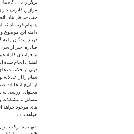
برگزاری دادگاه های 
موازين قانونی جاری
حتی حداقل های انصا
ها پيام فرستاد که اي
دامنه اين موضوع و 
دربند شدگان را به 
صادره اخير از سوی 
بر فرآيندی کاملا غ
امنيتی انجام شده 
دينی از حکومت های 
از تاريخ انتخابات ض
محتوای ارزشی به با
مسائل و مشکلات و و
های موجود خواهد ا
خواهد داد .
جبهه مشارکت ايران 