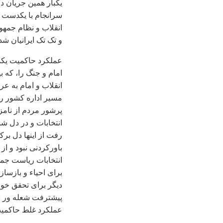
يکبار همين جريان در
انقلاب و نظام جمهور
و تک تک ايرانيان ش
عملکرد حاکميت يکد
امام و جنگ را، که 
انقلاب و امام به عر
مسير اداره کشور را
پرشور مردم از نامز
انتخابات و در دل شب
رفت از اينها دل برک
باورکردنی نبود و ا
انتخابات رياست جم
برای احياء و بازساز
ديگر برای تحقق خوا
پيشترفت شعله ور سا
عملکرد غلط حاکميت 