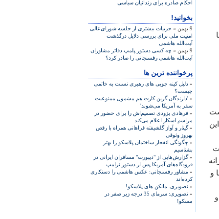
احکام صادره برای زندانيان سياسی
بخوانید!
9 بهمن »
جزییات بیشتری از جلسه شورای‌عالی
امنیت ملی برای بررسی دلایل درگذشت
آیت‌الله هاشمی
9 بهمن »
چه کسی دستور پلمپ دفاتر مشاوران
آیت‌الله هاشمی رفسنجانی را صادر کرد؟
پرخواننده ترین ها
»
دلیل کینه جویی های رهبری نسبت به خاتمی
چیست؟
»
'دارندگان گرین کارت هم مشمول ممنوعیت
سفر به آمریکا می‌شوند'
ست
»
فرهادی بزودی تصمیم‌اش را برای حضور در
مراسم اسکار اعلام می‌کند
ين
»
گیتار و آواز گلشیفته فراهانی همراه با رقص
بهروز وثوقی
»
چگونگی انفجار ساختمان پلاسکو را بهتر
ت
بشناسیم
»
گزارش‌هایی از "دیپورت" مسافران ایرانی در
انه
فرودگاه‌های آمریکا پس از دستور ترامپ
 و
»
مشاور رفسنجانی: عکس هاشمی را دستکاری
کرده‌اند
»
تصویری: مانکن های پلاسکو!
»
تصویری: سرمای 35 درجه زیر صفر در
و
مسکو!