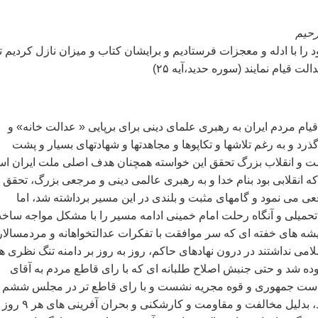
رحيم
ود را با ادله و معجزات فرستاديم و برايشان کتاب و ميزان نازل کرديم تا
ت قيام نمايند (سوره حديد،آيه ۲۵)
يام مردم ايران به رهبری علمای دينی برای برپايی « عدالت خانه» و
رد و به رغم تلاشها و تکاپوها و مجاهدتها و شهادتهای بسيار و پشت
و انقلاب بزرگ تحقق اين خواسته همچنان هدف اصلی ملت ايران ا
که انقلابی بود بنام خدا و به رهبری عالمی دينی و مرجعی بزرگ، تحقق ا
عی می نمود و گامهای مثبت و بلندی در اين مسير برداشته شد، اما
حميلی و آنگاه رحلت امام خمينی ادامه مسير را با مشکل مواجه ساخ
ديشه های خفته ای که سر موافقت با تفکرات عدالتخواهانه و مردمسالار
لامی نداشتند در درون نهادهای حاکم، روز به روز بر دامنه تنگ نظری ها
ده شد و حتی جنبش اصلاح طلبانه ای که با رای قاطع مردم به آقای
است جمهوری و قوه مجريه نشست و با رای قاطع تر در مجلس ششم 
قوه مقننه ظاهر شد، بدليل مخالفت و مقاومت و کارشکنی و بحران آفرينی های هر ۹ روز