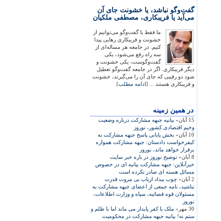
گفت‌وگو نباشد، یا خشونت جای آن
می‌آید یا فریبکاری، مصطفی ملکیان
ما فقط با گفت‌وگو می‌توانیم از
خشونت و فریبکاری رهایی پیدا
کنیم. در جامعه هر مساله‌ای از
سه راه رفع می‌شود، یکی
گفت‌وگوست، یکی خشونت و
دیگر فریبکاری. اگر در جامعه گفت‌وگو تعطیل
شود دو رقیبی که جای آن را می‌گیرند، خشونت
و فریبکاری هستند ... [
ادامه مطلب
]
در همين زمينه
15 آبان»
بيانيه جبهه مشارکت درباره وضعيت
وخيم اقتصادی کشور، نوروز
10 آبان»
بخش پايانی پاسخ جبهه مشارکت به
کيفرخواست دادستان: ‫جبهه مشارکت همواره
برقرار خواهد ماند‬، نوروز
8 آبان»
توضيح نوروز در باره خبر سايت
خبرآنلاين: جبهه مشارکت بيانيه ای در خصوص
مسائل هسته ای صادر نکرده است
2 آبان»
چوب بيداد ارباب بی مروت قدرت
نباشيد، نامه جمعی از اعضای جبهه مشارکت به
مسئولان قوه قضائيه، سپاه و وزارت اطلاعات،
نوروز
30 مهر»
ملک با کفر پايدار می ماند اما با ظلم و
ستم نه! بيانيه جبهه مشارکت در محکوميت