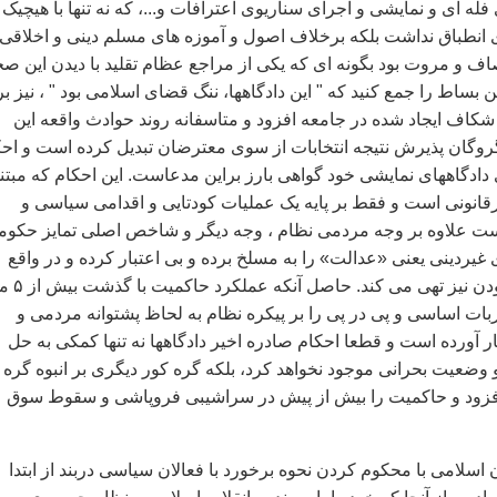
فله ای و نمايشی و اجرای سناريوی اعترافات و...، که نه تنها با هيچيک 
 انطباق نداشت بلکه برخلاف اصول و آموزه های مسلم دينی و اخلاقی 
ف و مروت بود بگونه ای که يکی از مراجع عظام تقليد با ديدن اين صح
ن بساط را جمع کنيد که " اين دادگاهها، ننگ قضای اسلامی بود " ، نيز بر
شکاف ايجاد شده در جامعه افزود و متاسفانه روند حوادث واقعه اين
گروگان پذيرش نتيجه انتخابات از سوی معترضان تبديل کرده است و اح
دادگاههای نمايشی خود گواهی بارز براين مدعاست. اين احکام که مبتن
يرقانونی است و فقط بر پايه يک عمليات کودتايی و اقدامی سياسی و
است علاوه بر وجه مردمی نظام ، وجه ديگر و شاخص اصلی تمايز حکو
غيردينی يعنی «عدالت» را به مسلخ برده و بی اعتبار کرده و در واقع
نظام را از عادلانه بودن نيز تهی می کند.
ربات اساسی و پی در پی را بر پيکره نظام به لحاظ پشتوانه مردمی و
ر آورده است و قطعا احکام صادره اخير دادگاهها نه تنها کمکی به حل
ضعيت بحرانی موجود نخواهد کرد، بلکه گره کور ديگری بر انبوه گره
فزود و حاکميت را بيش از پيش در سراشيبی فروپاشی و سقوط سوق
اسلامی با محکوم کردن نحوه برخورد با فعالان سياسی دربند از ابتدا