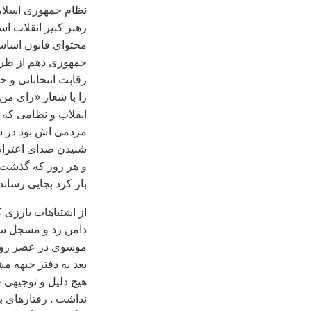
نظام جمهوری اسلامی
رهبر کبير انقلاب اس
محتوای قانون اساسی
جمهوری دهم از طرف
رقابت انتخاباتی و خ
را با شعار «رای من 
انقلاب و نظامی که
مردمی اش بود در سا
شنيدن صدای اعتراض
و هر روز که گذشت ب
باز کرد بجايی رسانده
از اشتباهات بارزی ک
دامن زد و مسجل سا
موسوی در عصر روز ا
بعد به دفتر جبهه م
هيچ دليل و توجيهی 
نداشت . رفتارهای بع