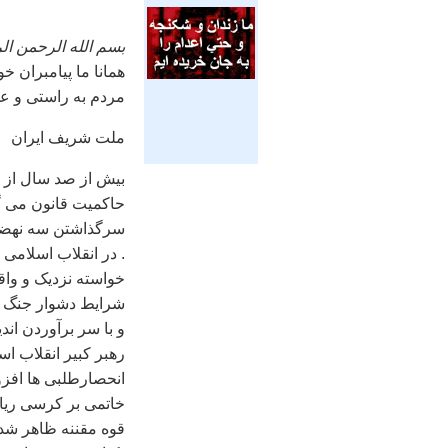
بسم الله الرحمن ال
همانا ما پيامبران خ
مردم به راستی و عدال
ملت شريف ايران
بيش از صد سال از ق
حاکميت قانون می گذ
سرگذاشتن سه نهضت 
. در انقلاب اسلامی 
خواسته نزديک و واق
شرايط دشوار جنگ ت
و با سر برآوردن ان
رهبر کبير انقلاب اس
انحصارطلبی ها افزو
خاتمی بر کرسی ري