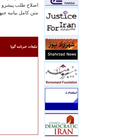
اصلاح طلب پيشرو در
متن کامل بيانيه جب
تبليغات خبرنامه گويا