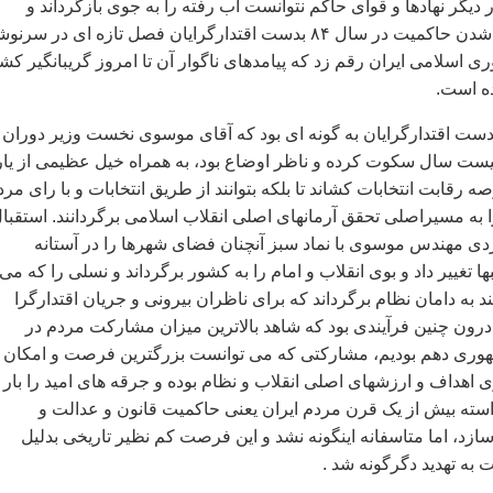
 ديگر نهادها و قوای حاکم نتوانست آب رفته را به جوی بازگرداند و
سرانجام با يکدست شدن حاکميت در سال ۸۴ بدست اقتدارگرايان فصل تازه ای در س
ی اسلامی ايران رقم زد که پيامدهای ناگوار آن تا امروز گريبانگير کش
ده است.
ست اقتدارگرايان به گونه ای بود که آقای موسوی نخست وزير دوران
بيست سال سکوت کرده و ناظر اوضاع بود، به همراه خيل عظيمی از يار
صه رقابت انتخابات کشاند تا بلکه بتوانند از طريق انتخابات و با رای مرد
 به مسيراصلی تحقق آرمانهای اصلی انقلاب اسلامی برگردانند. استقبا
دی مهندس موسوی با نماد سبز آنچنان فضای شهرها را در آستانه
ها تغيير داد و بوی انقلاب و امام را به کشور برگرداند و نسلی را که می
ند به دامان نظام برگرداند که برای ناظران بيرونی و جريان اقتدارگرا
ز درون چنين فرآيندی بود که شاهد بالاترين ميزان مشارکت مردم در
هوری دهم بوديم، مشارکتی که می توانست بزرگترين فرصت و امکان
ی اهداف و ارزشهای اصلی انقلاب و نظام بوده و جرقه های اميد را بار
سته بيش از يک قرن مردم ايران يعنی حاکميت قانون و عدالت و
زد، اما متاسفانه اينگونه نشد و اين فرصت کم نظير تاريخی بدليل
به تهديد دگرگونه شد .