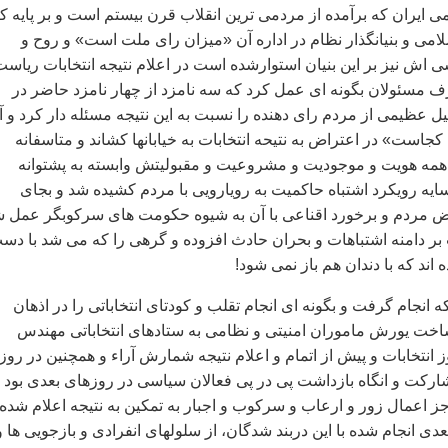
 ايران که برآمده از مردمی ترين انقلاب قرن بيستم است و بر پايه کل
لامی و بنيانگذار نظام در اداره آن «ميزان رای ملت است» و روح و
 اش نيز بر اين بنيان استوارشده است در اعلام نتيجه انتخابات رياست
 مسئولان بگونه ای عمل کرد که سه نامزد از چهار نامزد حاضر در
يل عظيمی از مردم رای دهنده را نسبت به اين نتيجه مسئله دار کرد و آن
کجاست» در اعتراض به نتيحه انتخابات به خيابانها کشاند و متاسفانه
 همه هويت و موجوديت و مشروعيت و مقبوليتش وابسته به پشتوانه
يه رويکرد اشتباه حاکميت به رويارويی با مردم کشيده شد و بجای
 مردم و برخورد اقناعی با آن به شيوه حکومت های سرکوبگر عمل 
ر دامنه اشتباهات و بحران حادث افزوده و گرهی را که می شد با دس
 اند که با دندان هم باز نمی شود!
ه انجام گرفت و بگونه ای انجام تقلب و کودتای انتخاباتی را در اذهان
خت يورش ماموران امنيتی و نظامی به ستادهای انتخاباتی مهندس
نتخابات و پيش از اتمام و اعلام نتيجه شمارش آراء و همچنين در روز
شارکت و انگاه بازداشت پی در پی فعالان سياسی در روزهای بعدی بود 
جز اعمال زور و ارعاب و سرکوب و اجبار به تمکين به نتيجه اعلام شده
دی انجام شده با اين دربند شدگان، از سلولهای انفرادی و بازجويی ها و