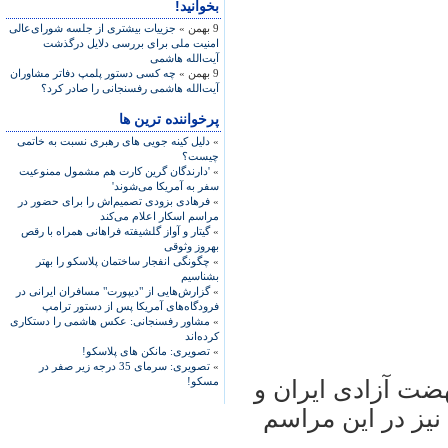
بخوانید!
9 بهمن »
جزییات بیشتری از جلسه شورای‌عالی
امنیت ملی برای بررسی دلایل درگذشت
آیت‌الله هاشمی
9 بهمن »
چه کسی دستور پلمپ دفاتر مشاوران
آیت‌الله هاشمی رفسنجانی را صادر کرد؟
پرخواننده ترین ها
»
دلیل کینه جویی های رهبری نسبت به خاتمی
چیست؟
»
'دارندگان گرین کارت هم مشمول ممنوعیت
سفر به آمریکا می‌شوند'
»
فرهادی بزودی تصمیم‌اش را برای حضور در
مراسم اسکار اعلام می‌کند
»
گیتار و آواز گلشیفته فراهانی همراه با رقص
بهروز وثوقی
»
چگونگی انفجار ساختمان پلاسکو را بهتر
بشناسیم
»
گزارش‌هایی از "دیپورت" مسافران ایرانی در
فرودگاه‌های آمریکا پس از دستور ترامپ
»
مشاور رفسنجانی: عکس هاشمی را دستکاری
کرده‌اند
»
تصویری: مانکن های پلاسکو!
»
تصویری: سرمای 35 درجه زیر صفر در
مسکو!
هضت آزادی ايران و
يز در اين مراسم