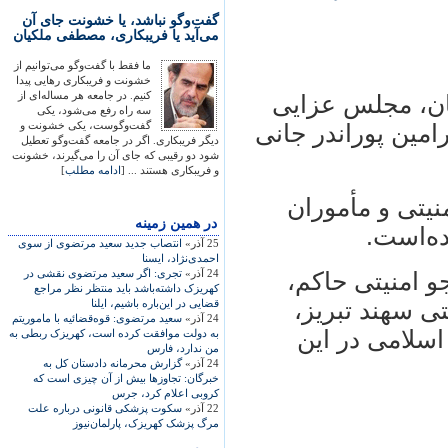
گفت‌وگو نباشد، یا خشونت جای آن
می‌آید یا فریبکاری، مصطفی ملکیان
ما فقط با گفت‌وگو می‌توانیم از
خشونت و فریبکاری رهایی پیدا
کنیم. در جامعه هر مساله‌ای از
ان، مجلس عزايی
سه راه رفع می‌شود، یکی
گفت‌وگوست، یکی خشونت و
ين پور‌اندر جانی
دیگر فریبکاری. اگر در جامعه گفت‌وگو تعطیل
شود دو رقیبی که جای آن را می‌گیرند، خشونت
و فریبکاری هستند ... [
ادامه مطلب
]
نيتی و مأموران
در همين زمينه
ه‌است.
25 آذر»
انتصاب جديد سعيد مرتضوی از سوی
احمدی‌نژاد، ايسنا
24 آذر»
تجری: اگر سعيد مرتضوی نقشی در
و امنيتی حاکم،
کهريزک داشته‌باشد بايد منتظر نظر مراجع
ی سهند تبريز،
قضايی در اين‌باره باشيم، ايلنا
24 آذر»
سعيد مرتضوی: قوه‌قضائيه با ماموريتم
اسلامی در اين
به دولت موافقت کرده است، کهريزک ربطی به
من ندارد، فارس
24 آذر»
گزارش محرمانه دادستان کل به
خبرگان: تجاوزها بيش از آن چيزی است که
کروبی اعلام کرد، جرس
22 آذر»
سکوت پزشکی قانونی درباره علت
مرگ پزشک کهريزک، پارلمان‌نيوز