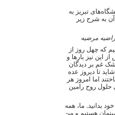
گاه‌های تبريز به
آن به شرح زير
 راضيه مرضيه
يم که چهل روز از
ز اين نيز بار­ها و
رشک غم بر ديدگان
ايد تا ديروز عده
تند اما امروز هر
ی حلول روح رامين
د بدانيد. ما، همه
فرزندان ايران، امروز صاحبان عزای رامين­مان هستيم و می­