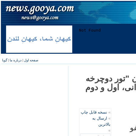
صفحه اول
|
درباره ما
|
گویا
ن "تور دوچرخه
نی، اول و دوم
»
نسخه قابل چاپ
»
ارسال به
بالاترین
 عفو
»