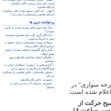
امنیت ملی برای بررسی دلایل درگذشت
آیت‌الله هاشمی
9 بهمن »
چه کسی دستور پلمپ دفاتر مشاوران
آیت‌الله هاشمی رفسنجانی را صادر کرد؟
پرخواننده ترین ها
»
دلیل کینه جویی های رهبری نسبت به خاتمی
چیست؟
»
'دارندگان گرین کارت هم مشمول ممنوعیت
سفر به آمریکا می‌شوند'
»
فرهادی بزودی تصمیم‌اش را برای حضور در
مراسم اسکار اعلام می‌کند
»
گیتار و آواز گلشیفته فراهانی همراه با رقص
بهروز وثوقی
»
چگونگی انفجار ساختمان پلاسکو را بهتر
بشناسیم
»
گزارش‌هایی از "دیپورت" مسافران ایرانی در
فرودگاه‌های آمریکا پس از دستور ترامپ
»
مشاور رفسنجانی: عکس هاشمی را دستکاری
کرده‌اند
»
تصویری: مانکن های پلاسکو!
رخه سواری" در
»
تصویری: سرمای 35 درجه زیر صفر در
مسکو!
 اعلام شده است:
ل: شنبه ۰۱.۰۵.۲۰۱۰ ساعت ۱۰ صبح حرکت از
Frohnhauser Platz Essen- و پايان مسير ساعت ۱۶