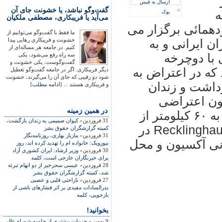
 در
ارسال به فیس
»
گفت‌وگو نباشد، یا خشونت جای آن
شنبه
بوک
می‌آید یا فریبکاری، مصطفی ملکیان
در محل Westpark يک گردهمائی برگزار می
ما فقط با گفت‌وگو می‌توانیم از
خشونت و فریبکاری رهایی پیدا
ن ايرانی و به
کنیم. در جامعه هر مساله‌ای از
با دوچرخه
سه راه رفع می‌شود، یکی
گفت‌وگوست، یکی خشونت و
 که در اعتراض به
دیگر فریبکاری. اگر در جامعه گفت‌وگو تعطیل
شود دو رقیبی که جای آن را می‌گیرند، خشونت
داشت و زندان
و فریبکاری هستند ... [
ادامه مطلب
]
يون اعتراضی
در همين زمينه
دوچرخه سواران، با طی مسيری نزديک به ۶۰ کيلومتر از
31 فروردین»
کیوان صمیمی به زندان بازگشت،
شهر Essen آغاز و با عبور از شهر Recklinghausen در
کمیته گزارشگران حقوق بشر
31 فروردین»
مازيار بهاری، روزنامه‌نگار
Do – مکان پايانی آکسيون و محل
نيوزويک: خانواده ام را تهديد کرده اند، روز
30 فروردین»
وزير ارشاد: ايران کشوری آزاد
برای خبرنگاران خارجی است، کلمه
28 فروردین»
عیسی سحرخیز از دو اتهام تبرئه
شد، کميته گزارشگران حقوق بشر
27 فروردین»
ناراحتی قلبی و عصبی
بدرالسادات مفيدی بر اثر فشارهای ناشی از
بازجويی، کلمه
بخوانید!
9 بهمن »
جزییات بیشتری از جلسه شورای‌عالی